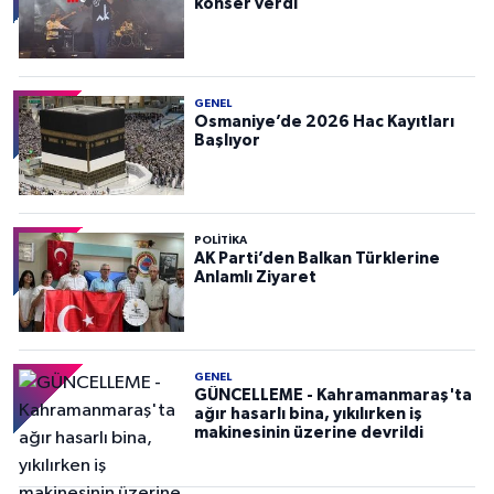
konser verdi
GENEL
Osmaniye’de 2026 Hac Kayıtları
Başlıyor
POLITIKA
AK Parti’den Balkan Türklerine
Anlamlı Ziyaret
GENEL
GÜNCELLEME - Kahramanmaraş'ta
ağır hasarlı bina, yıkılırken iş
makinesinin üzerine devrildi