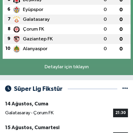
6
Eyüpspor
0
0
7
Galatasaray
0
0
8
Çorum FK
0
0
9
Gaziantep FK
0
0
10
Alanyaspor
0
0
Detaylar için tıklayın
Süper Lig Fikstür
14 Ağustos, Cuma
Galatasaray - Çorum FK
21:30
15 Ağustos, Cumartesi