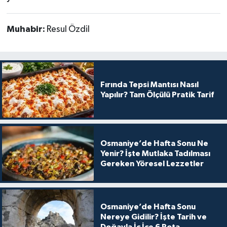
Muhabir:
Resul Özdil
Fırında Tepsi Mantısı Nasıl
Yapılır? Tam Ölçülü Pratik Tarif
Osmaniye’de Hafta Sonu Ne
Yenir? İşte Mutlaka Tadılması
Gereken Yöresel Lezzetler
Osmaniye’de Hafta Sonu
Nereye Gidilir? İşte Tarih ve