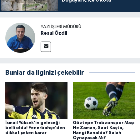
Doğayla İç İçe 6 Rota
YAZI İŞLERI MÜDÜRÜ
Resul Özdil
Bunlar da ilginizi çekebilir
İsmail Yüksek’in geleceği
Göztepe Trabzonspor Maçı
belli oldu! Fenerbahçe’den
Ne Zaman, Saat Kaçta,
dikkat çeken karar
Hangi Kanalda? Salah
Oynayacak Mı?