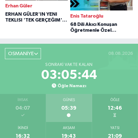
Erhan Güler
ERHAN GÜLER'IN YENI
Enis Tataroğlu
TEKLISI 'TEK GERÇEĞIM'LE
68 Dili Akıcı Konuşan
BÜYÜK DÖNÜŞÜ
Öğretmenle Özel
Röportaj
OSMANİYE
08.08.2026
SONRAKI VAKTE KALAN
03:05:43
Öğle Namazı
İMSAK
GÜNEŞ
ÖĞLE
04:07
05:39
12:46
İKINDI
AKŞAM
YATSI
16:32
19:43
21:09