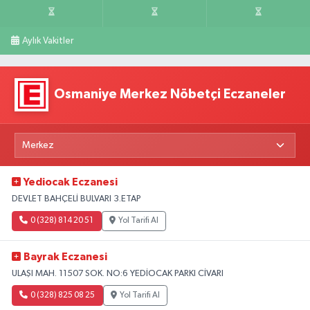
Aylık Vakitler
Osmaniye Merkez Nöbetçi Eczaneler
Yediocak Eczanesi
DEVLET BAHÇELİ BULVARI 3.ETAP
0 (328) 814 20 51
Yol Tarifi Al
Bayrak Eczanesi
ULAŞI MAH. 11507 SOK. NO:6 YEDİOCAK PARKI CİVARI
0 (328) 825 08 25
Yol Tarifi Al