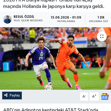
maçında Hollanda ile Japonya karşı karşıya geldi.
RESUL ÖZDIL
15.06.2026 - 01:09
1 DK
YAZI İŞLERI MÜDÜRÜ
YAYINLANMA
OKUNMA SÜRE
Paylaş
-
+
A
A
ABD'nin Arlington kentindeki AT&T Stadı'nda