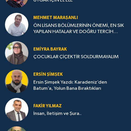
UYGAR İÇİN EL ELE
MEHMET MARAŞANLI
ÖN LİSANS BÖLÜMLERİNİN ÖNEMİ, EN SIK
YAPILAN HATALAR VE DOĞRU TERCİH
STRATEJİLERİ
EMIYRA BAYRAK
ÇOCUKLAR ÇİÇEKTİR SOLDURMAYALIM
ERSIN ŞIMŞEK
Ersin Şimşek Yazdı: Karadeniz’den
Batum’a, Yolun Bana Bıraktıkları
FAKIR YILMAZ
İnsan, İletişim ve Şura..