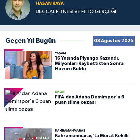
HASAN KAYA
DECCAL FİTNESİ VE FETÖ GERÇEĞİ
Geçen Yıl Bugün
08 Ağustos 2025
YAŞAM
16 Yaşında Piyango Kazandı,
Milyonları Kaybettikten Sonra
Huzuru Buldu
SPOR
FIFA'dan Adana Demirspor'a 6
puan silme cezası
KAHRAMANMARAŞ
Kahramanmaraş’ta Murat Kekilli