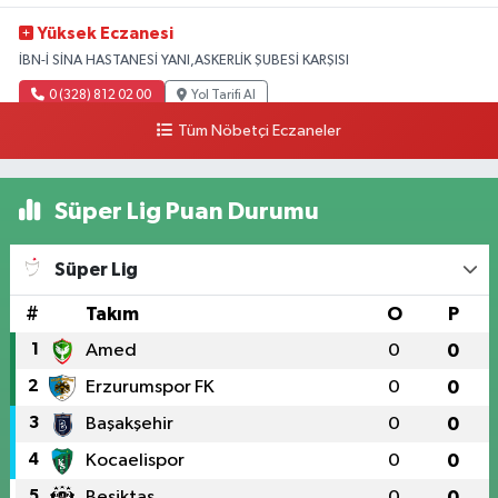
Yüksek Eczanesi
İBN-İ SİNA HASTANESİ YANI,ASKERLİK ŞUBESİ KARŞISI
0 (328) 812 02 00
Yol Tarifi Al
Tüm Nöbetçi Eczaneler
Süper Lig Puan Durumu
Süper Lig
#
Takım
O
P
1
Amed
0
0
2
Erzurumspor FK
0
0
3
Başakşehir
0
0
4
Kocaelispor
0
0
5
Beşiktaş
0
0