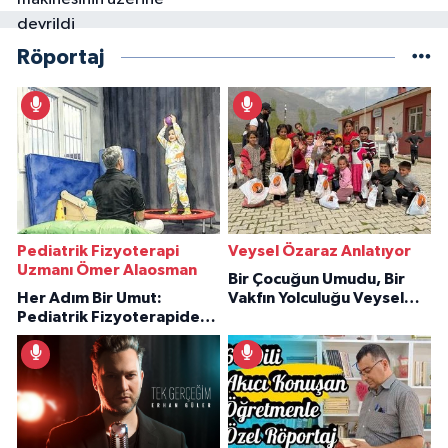
Röportaj
Pediatrik Fizyoterapi
Veysel Özaraz Anlatıyor
Uzmanı Ömer Alaosman
Bir Çocuğun Umudu, Bir
Her Adım Bir Umut:
Vakfın Yolculuğu Veysel
Pediatrik Fizyoterapiden
Özaraz Anlatıyor
İlham Veren Hikâyeler