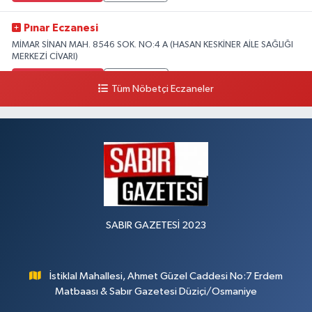
Pınar Eczanesi
MİMAR SİNAN MAH. 8546 SOK. NO:4 A (HASAN KESKİNER AİLE SAĞLIĞI
MERKEZİ CİVARI)
0 (328) 826 04 73
Yol Tarifi Al
Tüm Nöbetçi Eczaneler
SABIR GAZETESİ 2023
İstiklal Mahallesi, Ahmet Güzel Caddesi No:7 Erdem
Matbaası & Sabır Gazetesi Düziçi/Osmaniye