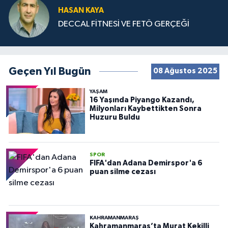
HASAN KAYA
DECCAL FİTNESİ VE FETÖ GERÇEĞİ
Geçen Yıl Bugün
08 Ağustos 2025
YAŞAM
16 Yaşında Piyango Kazandı,
Milyonları Kaybettikten Sonra
Huzuru Buldu
SPOR
FIFA'dan Adana Demirspor'a 6
puan silme cezası
KAHRAMANMARAŞ
Kahramanmaraş’ta Murat Kekilli