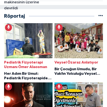
Röportaj
Pediatrik Fizyoterapi
Veysel Özaraz Anlatıyor
Uzmanı Ömer Alaosman
Bir Çocuğun Umudu, Bir
Her Adım Bir Umut:
Vakfın Yolculuğu Veysel
Pediatrik Fizyoterapiden
Özaraz Anlatıyor
İlham Veren Hikâyeler