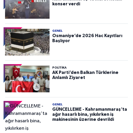
konser verdi
GENEL
Osmaniye’de 2026 Hac Kayıtları
Başlıyor
POLITIKA
AK Parti’den Balkan Türklerine
Anlamlı Ziyaret
GENEL
GÜNCELLEME - Kahramanmaraş'ta
ağır hasarlı bina, yıkılırken iş
makinesinin üzerine devrildi