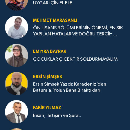
UYGAR İÇİN EL ELE
MEHMET MARAŞANLI
ÖN LİSANS BÖLÜMLERİNİN ÖNEMİ, EN SIK
YAPILAN HATALAR VE DOĞRU TERCİH
STRATEJİLERİ
EMIYRA BAYRAK
ÇOCUKLAR ÇİÇEKTİR SOLDURMAYALIM
ERSIN ŞIMŞEK
Ersin Şimşek Yazdı: Karadeniz’den
Batum’a, Yolun Bana Bıraktıkları
FAKIR YILMAZ
İnsan, İletişim ve Şura..