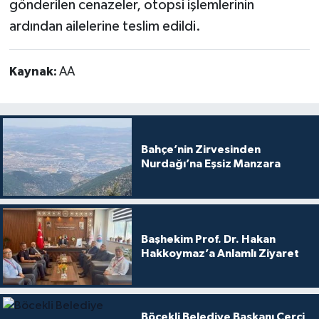
gönderilen cenazeler, otopsi işlemlerinin
ardından ailelerine teslim edildi.
Kaynak:
AA
Bahçe’nin Zirvesinden
Nurdağı’na Eşsiz Manzara
Başhekim Prof. Dr. Hakan
Hakkoymaz’a Anlamlı Ziyaret
Böcekli Belediye Başkanı Çerçi