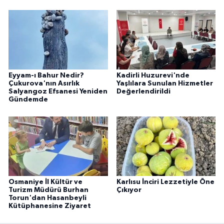
Eyyam-ı Bahur Nedir?
Kadirli Huzurevi'nde
Çukurova'nın Asırlık
Yaşlılara Sunulan Hizmetler
Salyangoz Efsanesi Yeniden
Değerlendirildi
Gündemde
Osmaniye İl Kültür ve
Karlısu İnciri Lezzetiyle Öne
Turizm Müdürü Burhan
Çıkıyor
Torun'dan Hasanbeyli
Kütüphanesine Ziyaret