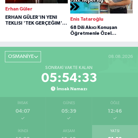
Erhan Güler
ERHAN GÜLER'IN YENI
Enis Tataroğlu
TEKLISI 'TEK GERÇEĞIM'LE
68 Dili Akıcı Konuşan
BÜYÜK DÖNÜŞÜ
Öğretmenle Özel
Röportaj
OSMANİYE
08.08.2026
SONRAKI VAKTE KALAN
05:54:32
İmsak Namazı
İMSAK
GÜNEŞ
ÖĞLE
04:07
05:39
12:46
İKINDI
AKŞAM
YATSI