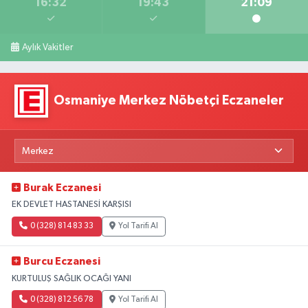
16:32
19:43
21:09
Aylık Vakitler
Osmaniye Merkez Nöbetçi Eczaneler
Burak Eczanesi
EK DEVLET HASTANESİ KARŞISI
0 (328) 814 83 33
Yol Tarifi Al
Burcu Eczanesi
KURTULUŞ SAĞLIK OCAĞI YANI
0 (328) 812 56 78
Yol Tarifi Al