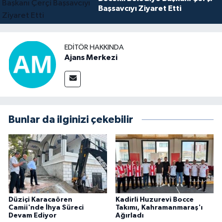
Başsavcıyı Ziyaret Etti
EDITÖR HAKKINDA
Ajans Merkezi
Bunlar da ilginizi çekebilir
Düziçi Karacaören
Kadirli Huzurevi Bocce
Camii'nde İhya Süreci
Takımı, Kahramanmaraş'ı
Devam Ediyor
Ağırladı