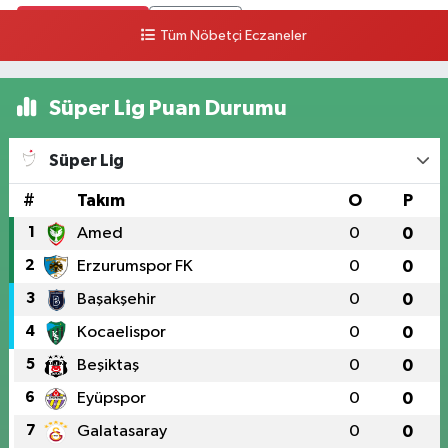
0 (328) 826 04 73
Yol Tarifi Al
Tüm Nöbetçi Eczaneler
Süper Lig Puan Durumu
Süper Lig
#
Takım
O
P
1
Amed
0
0
2
Erzurumspor FK
0
0
3
Başakşehir
0
0
4
Kocaelispor
0
0
5
Beşiktaş
0
0
6
Eyüpspor
0
0
7
Galatasaray
0
0