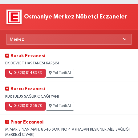
Osmaniye Merkez Nöbetçi Eczaneler
Burak Eczanesi
EK DEVLET HASTANESİ KARŞISI
0 (328) 814 83 33
Yol Tarifi Al
Burcu Eczanesi
KURTULUŞ SAĞLIK OCAĞI YANI
0 (328) 812 56 78
Yol Tarifi Al
Pınar Eczanesi
MİMAR SİNAN MAH. 8546 SOK. NO:4 A (HASAN KESKİNER AİLE SAĞLIĞI
MERKEZİ CİVARI)