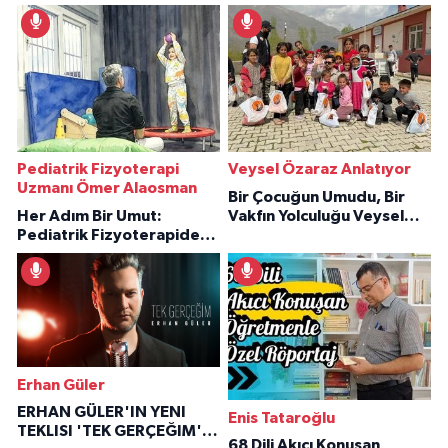
Pediatrik Fizyoterapi
Veysel Özaraz Anlatıyor
Uzmanı Ömer Alaosman
Bir Çocuğun Umudu, Bir
Her Adım Bir Umut:
Vakfın Yolculuğu Veysel
Pediatrik Fizyoterapiden
Özaraz Anlatıyor
İlham Veren Hikâyeler
Erhan Güler
ERHAN GÜLER'IN YENI
Enis Tataroğlu
TEKLISI 'TEK GERÇEĞIM'LE
68 Dili Akıcı Konuşan