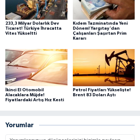
233,3 Milyar Dolarlık Dev
Kıdem Tazminatında Yeni
Ticaret! Türkiye İhracatta
Dönem! Yargıtay'dan
Vites Yükseltti
Çalışanları Şaşırtan Prim
Kararı
İkinci El Otomobil
Petrol Fiyatları Yükselişte!
Alacaklara Müjde!
Brent 83 Doları Aştı
Fiyatlardaki Artış Hız Kesti
Yorumlar