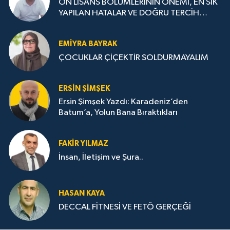
ÖN LİSANS BÖLÜMLERİNİN ÖNEMİ, EN SIK
YAPILAN HATALAR VE DOĞRU TERCİH
STRATEJİLERİ
EMIYRA BAYRAK
ÇOCUKLAR ÇİÇEKTİR SOLDURMAYALIM
ERSIN ŞIMŞEK
Ersin Şimşek Yazdı: Karadeniz’den
Batum’a, Yolun Bana Bıraktıkları
FAKIR YILMAZ
İnsan, İletişim ve Şura..
HASAN KAYA
DECCAL FİTNESİ VE FETÖ GERÇEĞİ