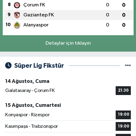
8
Çorum FK
0
0
9
Gaziantep FK
0
0
10
Alanyaspor
0
0
Detaylar için tıklayın
Süper Lig Fikstür
14 Ağustos, Cuma
Galatasaray - Çorum FK
21:30
15 Ağustos, Cumartesi
Konyaspor - Rizespor
19:00
Kasımpaşa - Trabzonspor
19:00