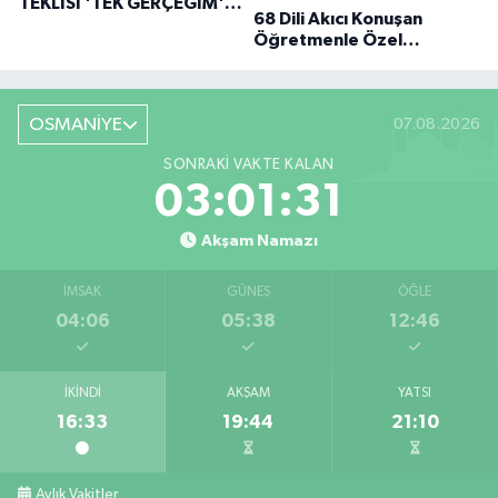
TEKLISI 'TEK GERÇEĞIM'LE
68 Dili Akıcı Konuşan
BÜYÜK DÖNÜŞÜ
Öğretmenle Özel
Röportaj
OSMANİYE
07.08.2026
SONRAKI VAKTE KALAN
03:01:30
Akşam Namazı
İMSAK
GÜNEŞ
ÖĞLE
04:06
05:38
12:46
İKINDI
AKŞAM
YATSI
16:33
19:44
21:10
Aylık Vakitler