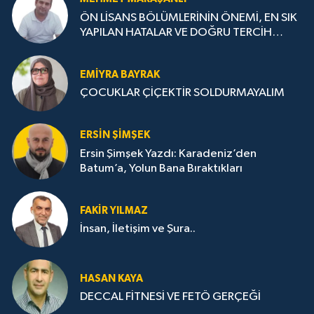
ÖN LİSANS BÖLÜMLERİNİN ÖNEMİ, EN SIK
YAPILAN HATALAR VE DOĞRU TERCİH
STRATEJİLERİ
EMIYRA BAYRAK
ÇOCUKLAR ÇİÇEKTİR SOLDURMAYALIM
ERSIN ŞIMŞEK
Ersin Şimşek Yazdı: Karadeniz’den
Batum’a, Yolun Bana Bıraktıkları
FAKIR YILMAZ
İnsan, İletişim ve Şura..
HASAN KAYA
DECCAL FİTNESİ VE FETÖ GERÇEĞİ