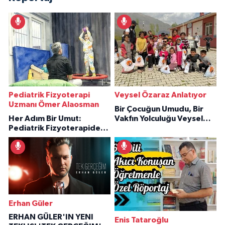
Pediatrik Fizyoterapi
Veysel Özaraz Anlatıyor
Uzmanı Ömer Alaosman
Bir Çocuğun Umudu, Bir
Her Adım Bir Umut:
Vakfın Yolculuğu Veysel
Pediatrik Fizyoterapiden
Özaraz Anlatıyor
İlham Veren Hikâyeler
Erhan Güler
ERHAN GÜLER'IN YENI
Enis Tataroğlu