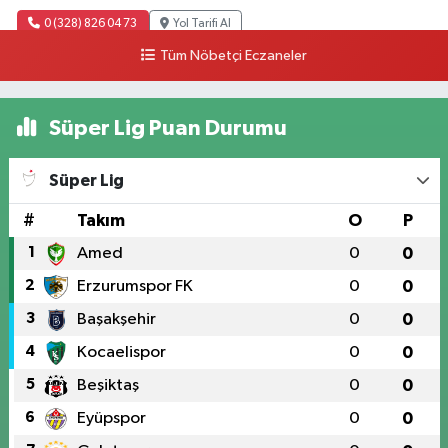
0 (328) 826 04 73
Yol Tarifi Al
Tüm Nöbetçi Eczaneler
Süper Lig Puan Durumu
Süper Lig
#
Takım
O
P
1
Amed
0
0
2
Erzurumspor FK
0
0
3
Başakşehir
0
0
4
Kocaelispor
0
0
5
Beşiktaş
0
0
6
Eyüpspor
0
0