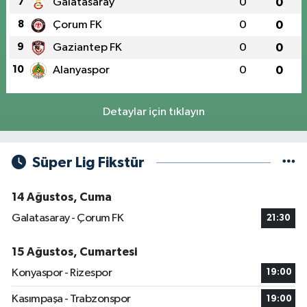
7
Galatasaray
0
0
8
Çorum FK
0
0
9
Gaziantep FK
0
0
10
Alanyaspor
0
0
Detaylar için tıklayın
Süper Lig Fikstür
14 Ağustos, Cuma
Galatasaray - Çorum FK
21:30
15 Ağustos, Cumartesi
Konyaspor - Rizespor
19:00
Kasımpaşa - Trabzonspor
19:00