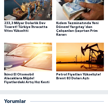
233,3 Milyar Dolarlık Dev
Kıdem Tazminatında Yeni
Ticaret! Türkiye İhracatta
Dönem! Yargıtay'dan
Vites Yükseltti
Çalışanları Şaşırtan Prim
Kararı
İkinci El Otomobil
Petrol Fiyatları Yükselişte!
Alacaklara Müjde!
Brent 83 Doları Aştı
Fiyatlardaki Artış Hız Kesti
Yorumlar