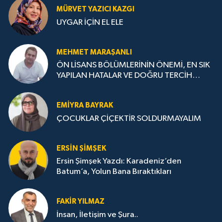
MÜRVET YAZICI KAZGI
UYGAR İÇİN EL ELE
MEHMET MARAŞANLI
ÖN LİSANS BÖLÜMLERİNİN ÖNEMİ, EN SIK
YAPILAN HATALAR VE DOĞRU TERCİH
STRATEJİLERİ
EMIYRA BAYRAK
ÇOCUKLAR ÇİÇEKTİR SOLDURMAYALIM
ERSIN ŞIMŞEK
Ersin Şimşek Yazdı: Karadeniz’den
Batum’a, Yolun Bana Bıraktıkları
FAKIR YILMAZ
İnsan, İletişim ve Şura..