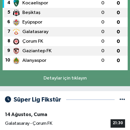
4
Kocaelispor
0
0
5
Beşiktaş
0
0
6
Eyüpspor
0
0
7
Galatasaray
0
0
8
Çorum FK
0
0
9
Gaziantep FK
0
0
10
Alanyaspor
0
0
Detaylar için tıklayın
Süper Lig Fikstür
14 Ağustos, Cuma
Galatasaray - Çorum FK
21:30