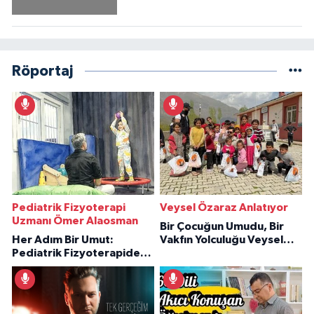
Röportaj
Pediatrik Fizyoterapi
Veysel Özaraz Anlatıyor
Uzmanı Ömer Alaosman
Bir Çocuğun Umudu, Bir
Her Adım Bir Umut:
Vakfın Yolculuğu Veysel
Pediatrik Fizyoterapiden
Özaraz Anlatıyor
İlham Veren Hikâyeler