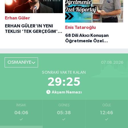
Erhan Güler
ERHAN GÜLER'IN YENI
Enis Tataroğlu
TEKLISI 'TEK GERÇEĞIM'LE
68 Dili Akıcı Konuşan
BÜYÜK DÖNÜŞÜ
Öğretmenle Özel
Röportaj
OSMANİYE
07.08.2026
SONRAKI VAKTE KALAN
29:24
Akşam Namazı
İMSAK
GÜNEŞ
ÖĞLE
04:06
05:38
12:46