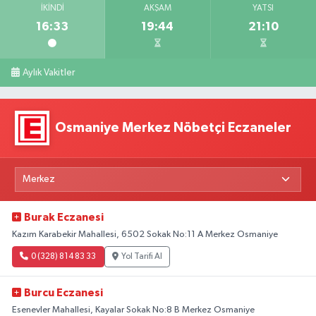
İKINDI
AKŞAM
YATSI
16:33
19:44
21:10
Aylık Vakitler
Osmaniye Merkez Nöbetçi Eczaneler
Burak Eczanesi
Kazım Karabekir Mahallesi, 6502 Sokak No:11 A Merkez Osmaniye
0 (328) 814 83 33
Yol Tarifi Al
Burcu Eczanesi
Esenevler Mahallesi, Kayalar Sokak No:8 B Merkez Osmaniye