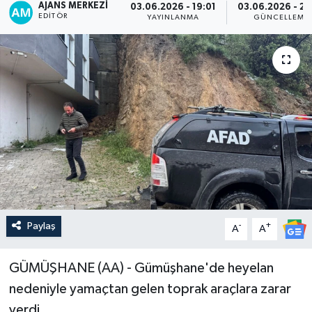
AJANS MERKEZI
03.06.2026 - 19:01
03.06.2026 - 20
EDITÖR
YAYINLANMA
GÜNCELLEME
Paylaş
-
+
A
A
GÜMÜŞHANE (AA) - Gümüşhane'de heyelan
nedeniyle yamaçtan gelen toprak araçlara zarar
verdi.