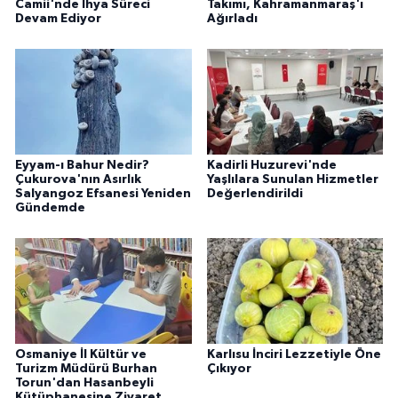
Camii'nde İhya Süreci
Takımı, Kahramanmaraş'ı
Devam Ediyor
Ağırladı
Eyyam-ı Bahur Nedir?
Kadirli Huzurevi'nde
Çukurova'nın Asırlık
Yaşlılara Sunulan Hizmetler
Salyangoz Efsanesi Yeniden
Değerlendirildi
Gündemde
Osmaniye İl Kültür ve
Karlısu İnciri Lezzetiyle Öne
Turizm Müdürü Burhan
Çıkıyor
Torun'dan Hasanbeyli
Kütüphanesine Ziyaret