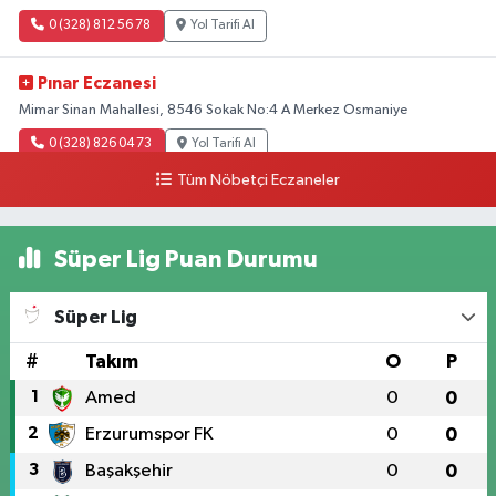
0 (328) 812 56 78
Yol Tarifi Al
Pınar Eczanesi
Mimar Sinan Mahallesi, 8546 Sokak No:4 A Merkez Osmaniye
0 (328) 826 04 73
Yol Tarifi Al
Tüm Nöbetçi Eczaneler
Süper Lig Puan Durumu
Süper Lig
#
Takım
O
P
1
Amed
0
0
2
Erzurumspor FK
0
0
3
Başakşehir
0
0