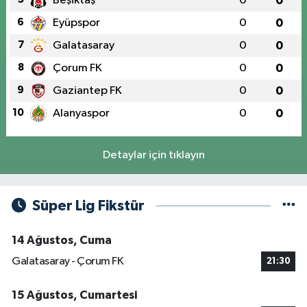
Beşiktaş
0
0
6
Eyüpspor
0
0
7
Galatasaray
0
0
8
Çorum FK
0
0
9
Gaziantep FK
0
0
10
Alanyaspor
0
0
Detaylar için tıklayın
Süper Lig Fikstür
14 Ağustos, Cuma
Galatasaray - Çorum FK
21:30
15 Ağustos, Cumartesi