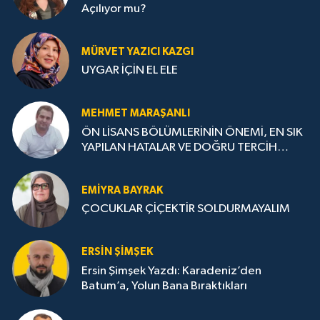
Açılıyor mu?
MÜRVET YAZICI KAZGI
UYGAR İÇİN EL ELE
MEHMET MARAŞANLI
ÖN LİSANS BÖLÜMLERİNİN ÖNEMİ, EN SIK
YAPILAN HATALAR VE DOĞRU TERCİH
STRATEJİLERİ
EMIYRA BAYRAK
ÇOCUKLAR ÇİÇEKTİR SOLDURMAYALIM
ERSIN ŞIMŞEK
Ersin Şimşek Yazdı: Karadeniz’den
Batum’a, Yolun Bana Bıraktıkları