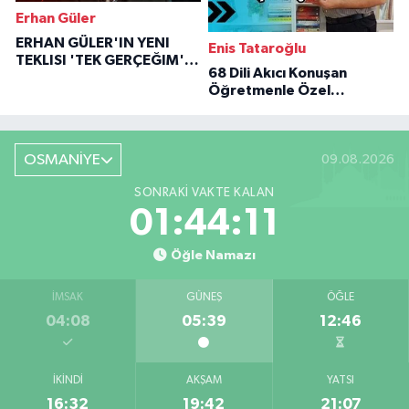
Erhan Güler
ERHAN GÜLER'IN YENI
Enis Tataroğlu
TEKLISI 'TEK GERÇEĞIM'LE
68 Dili Akıcı Konuşan
BÜYÜK DÖNÜŞÜ
Öğretmenle Özel
Röportaj
OSMANİYE
09.08.2026
SONRAKI VAKTE KALAN
01:44:10
Öğle Namazı
İMSAK
GÜNEŞ
ÖĞLE
04:08
05:39
12:46
İKINDI
AKŞAM
YATSI
16:32
19:42
21:07