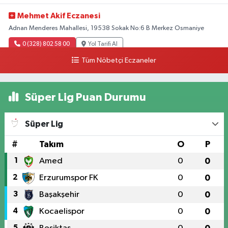
Mehmet Akif Eczanesi
Adnan Menderes Mahallesi, 19538 Sokak No:6 B Merkez Osmaniye
0 (328) 802 58 00
Yol Tarifi Al
Tüm Nöbetçi Eczaneler
Süper Lig Puan Durumu
Süper Lig
#
Takım
O
P
1
Amed
0
0
2
Erzurumspor FK
0
0
3
Başakşehir
0
0
4
Kocaelispor
0
0
5