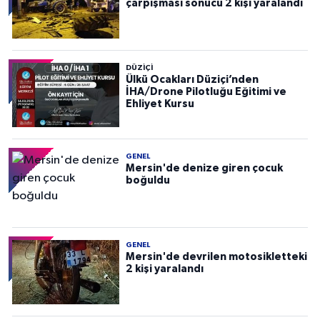
çarpışması sonucu 2 kişi yaralandı
DÜZIÇI
Ülkü Ocakları Düziçi’nden
İHA/Drone Pilotluğu Eğitimi ve
Ehliyet Kursu
GENEL
Mersin'de denize giren çocuk
boğuldu
GENEL
Mersin'de devrilen motosikletteki
2 kişi yaralandı