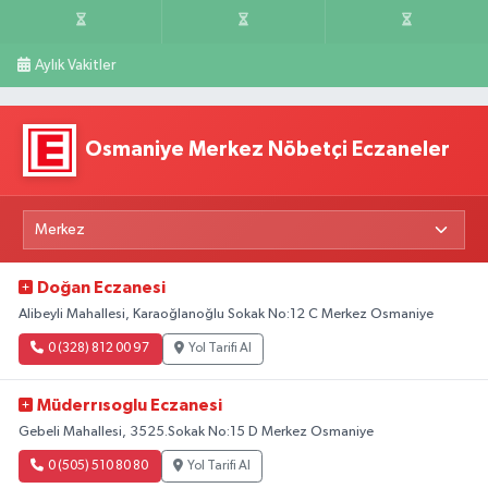
Aylık Vakitler
Osmaniye Merkez Nöbetçi Eczaneler
Doğan Eczanesi
Alibeyli Mahallesi, Karaoğlanoğlu Sokak No:12 C Merkez Osmaniye
0 (328) 812 00 97
Yol Tarifi Al
Müderrısoglu Eczanesi
Gebeli Mahallesi, 3525.Sokak No:15 D Merkez Osmaniye
0 (505) 510 80 80
Yol Tarifi Al