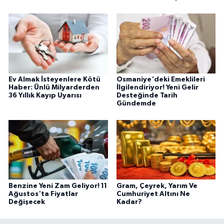
Ev Almak İsteyenlere Kötü
Osmaniye'deki Emeklileri
Haber: Ünlü Milyarderden
İlgilendiriyor! Yeni Gelir
36 Yıllık Kayıp Uyarısı
Desteğinde Tarih
Gündemde
Benzine Yeni Zam Geliyor! 11
Gram, Çeyrek, Yarım Ve
Ağustos'ta Fiyatlar
Cumhuriyet Altını Ne
Değişecek
Kadar?