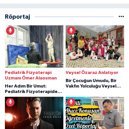
Röportaj
Pediatrik Fizyoterapi
Veysel Özaraz Anlatıyor
Uzmanı Ömer Alaosman
Bir Çocuğun Umudu, Bir
Her Adım Bir Umut:
Vakfın Yolculuğu Veysel
Pediatrik Fizyoterapiden
Özaraz Anlatıyor
İlham Veren Hikâyeler