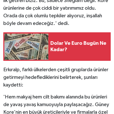
ilk getiren biziz. Bu, sadece Sheglam değil. Kore
ürünlerine de çok ciddi bir yatırımımız oldu.
Orada da çok olumlu tepkiler alıyoruz, inşallah
böyle devam edeceğiz.' dedi.
Dolar Ve Euro Bugün Ne
Kadar?
Erkıralp, farklı ülkelerden çeşitli gruplarda ürünler
getirmeyi hedeflediklerini belirterek, şunları
kaydetti:
'Hem makyaj hem cilt bakımı alanında bu ürünleri
de yavaş yavaş kamuoyuyla paylaşacağız. Güney
Kore'nin en büyük üreticileriyle ve firmalarla özel