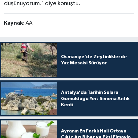
düşünüyorum.' diye konuştu.
Kaynak:
AA
Osmaniye’de Zeytinliklerde
Yaz Mesaisi Sürüyor
Antalya’da Tarihin Sulara
Gömüldüğü Yer: Simena Antik
Kenti
Ayranın En Farklı Hali Ortaya
Çıktı: Acı Biber ve Ekşi Elmayla