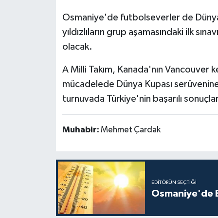
Osmaniye'de futbolseverler de Dünya
yıldızlıların grup aşamasındaki ilk sın
olacak.
A Milli Takım, Kanada'nın Vancouver 
mücadelede Dünya Kupası serüvenine b
turnuvada Türkiye'nin başarılı sonuçla
Muhabir:
Mehmet Çardak
EDITÖRÜN SEÇTIĞI
Osmaniye'de B