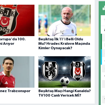
Avrupa'da 100.
Beşiktaş İlk 11'i Belli Oldu
ni Arıyor
Mu? Hradec Kralove Maçında
Kimler Oynayacak?
unez Trabzonspor
Beşiktaş Maçı Hangi Kanalda?
TV100 Canlı Vericek Mİ?