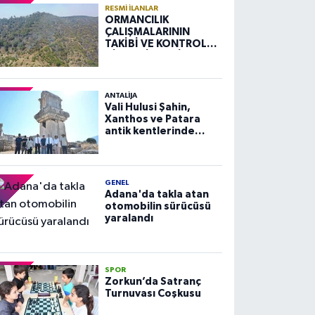
RESMI İLANLAR
ORMANCILIK
ÇALIŞMALARININ
TAKİBİ VE KONTROLÜ
HİZMETİ ALIM İLANI
ANTALIJA
Vali Hulusi Şahin,
Xanthos ve Patara
antik kentlerinde
incelemelerde
bulundu
GENEL
Adana'da takla atan
otomobilin sürücüsü
yaralandı
SPOR
Zorkun’da Satranç
Turnuvası Coşkusu