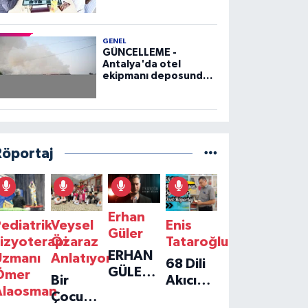
GENEL
GÜNCELLEME -
Antalya'da otel
ekipmanı deposunda
çıkan yangın kontrol
altına alındı
Röportaj
Erhan
ediatrik
Veysel
Enis
Güler
izyoterapi
Özaraz
Tataroğlu
ERHAN
Uzmanı
Anlatıyor
68 Dili
GÜLER'IN
Ömer
Bir
Akıcı
YENI
Alaosman
Çocuğun
Konuşan
TEKLISI