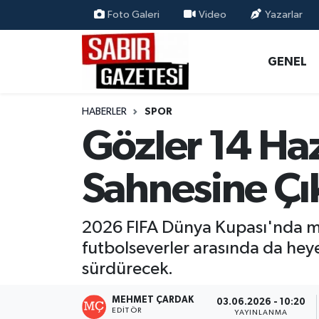
Foto Galeri
Video
Yazarlar
GENEL
Osmaniye Nöbetçi Eczaneler
GENEL
ÖZEL HABER
Osmaniye Hava Durumu
HABERLER
SPOR
OSMANİYE
Osmaniye Trafik Yoğunluk Haritası
Gözler 14 Haz
MAGAZİN
Süper Lig Puan Durumu ve Fikstür
Sahnesine Çı
EKONOMİ
Tüm Manşetler
2026 FIFA Dünya Kupası'nda mü
SPOR
Son Dakika Haberleri
futbolseverler arasında da heyec
sürdürecek.
RESMİ İLANLAR
Haber Arşivi
MEHMET ÇARDAK
03.06.2026 - 10:20
EDITÖR
YAYINLANMA