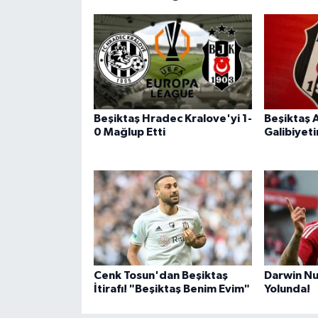
Beşiktaş Hradec Kralove'yi 1-
Beşiktaş 
0 Mağlup Etti
Galibiyeti
Cenk Tosun'dan Beşiktaş
Darwin N
İtirafı! "Beşiktaş Benim Evim"
Yolunda!