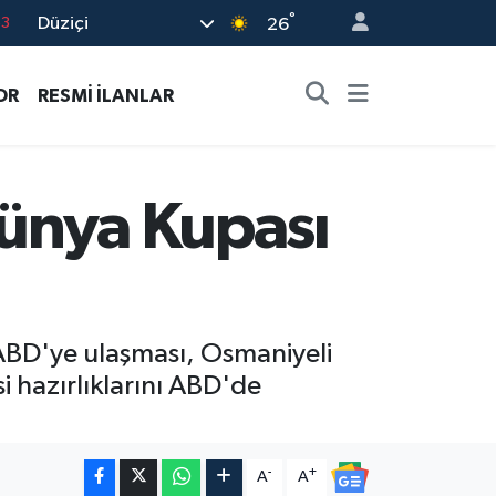
°
Düziçi
16
26
02
OR
RESMİ İLANLAR
07
5
0
Dünya Kupası
63
ABD'ye ulaşması, Osmaniyeli
i hazırlıklarını ABD'de
-
+
A
A