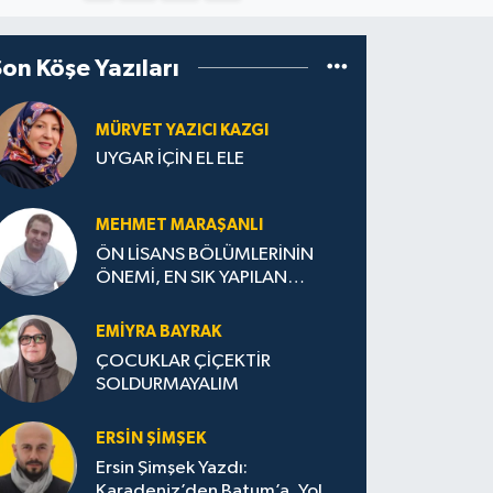
Son Köşe Yazıları
MÜRVET YAZICI KAZGI
UYGAR İÇİN EL ELE
MEHMET MARAŞANLI
ÖN LİSANS BÖLÜMLERİNİN
ÖNEMİ, EN SIK YAPILAN
HATALAR VE DOĞRU TERCİH
STRATEJİLERİ
EMIYRA BAYRAK
ÇOCUKLAR ÇİÇEKTİR
SOLDURMAYALIM
ERSIN ŞIMŞEK
Ersin Şimşek Yazdı:
Karadeniz’den Batum’a, Yolun