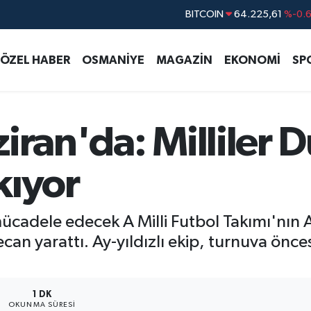
DOLAR
47,7143
%0.
EURO
55,0317
%-0.
ÖZEL HABER
OSMANİYE
MAGAZİN
EKONOMİ
SP
STERLİN
64,2463
%0.
GRAM ALTIN
6510.40
%0.4
BİST100
13.799
%7
iran'da: Milliler 
BITCOIN
64.225,61
%-0.
kıyor
cadele edecek A Milli Futbol Takımı'nın 
an yarattı. Ay-yıldızlı ekip, turnuva önces
1 DK
OKUNMA SÜRESI