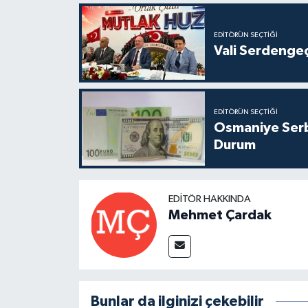
EDITÖRÜN SEÇTIĞI
Vali Serdenge
EDITÖRÜN SEÇTIĞI
Osmaniye Serb
Durum
EDITÖR HAKKINDA
Mehmet Çardak
Bunlar da ilginizi çekebilir