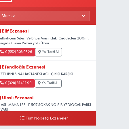
Elif Eczanesi
ülbahçem Sitesi Ve Bilpa Arasındaki Caddeden 200mt
şağıda Cuma Pazarı yolu Üzeri
0 (552) 308 06 26
Yol Tarifi Al
Efendioğlu Eczanesi
ZEL İBNİ SİNA HASTANESİ ACİL ÇIKIŞI KARŞISI
0 (328) 814 11 99
Yol Tarifi Al
Ulaşlı Eczanesi
LAŞLI MAHALLESİ 11507 SOKAK NO:8 B YEDİOCAK PARKI
İVARI
Tüm Nöbetçi Eczaneler
0 (546) 158 81 80
Yol Tarifi Al