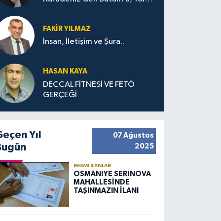
Bana Bıraktıkları
FAKIR YILMAZ
İnsan, İletişim ve Şura..
HASAN KAYA
DECCAL FİTNESİ VE FETÖ
GERÇEĞİ
Geçen Yıl
07 Ağustos
Bugün
2025
RESMI İLANLAR
OSMANİYE SERİNOVA
MAHALLESİNDE
TAŞINMAZIN İLANI