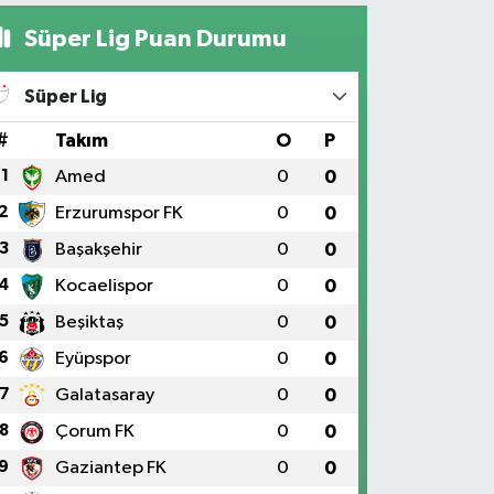
Süper Lig Puan Durumu
Süper Lig
#
Takım
O
P
1
Amed
0
0
2
Erzurumspor FK
0
0
3
Başakşehir
0
0
4
Kocaelispor
0
0
5
Beşiktaş
0
0
6
Eyüpspor
0
0
7
Galatasaray
0
0
8
Çorum FK
0
0
9
Gaziantep FK
0
0