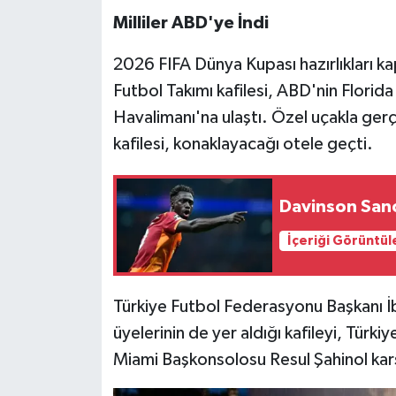
Milliler ABD'ye İndi
2026 FIFA Dünya Kupası hazırlıkları k
Futbol Takımı kafilesi, ABD'nin Florid
Havalimanı'na ulaştı. Özel uçakla gerç
kafilesi, konaklayacağı otele geçti.
Davinson Sanc
İçeriği Görüntül
Türkiye Futbol Federasyonu Başkanı İ
üyelerinin de yer aldığı kafileyi, Tür
Miami Başkonsolosu Resul Şahinol karş