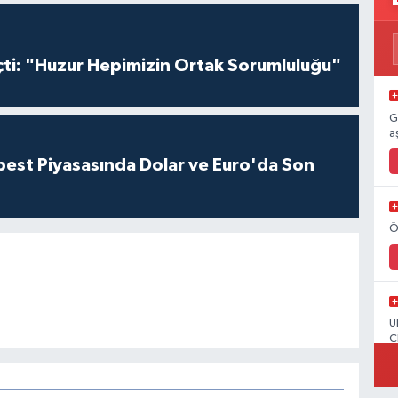
çti: "Huzur Hepimizin Ortak Sorumluluğu"
G
a
est Piyasasında Dolar ve Euro'da Son
Ö
U
C