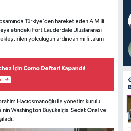
apsamında Türkiye'den hareket eden A Milli
a eyaletindeki Fort Lauderdale Uluslararası
ekleştirilen yolculuğun ardından milli takım
hez İçin Como Defteri Kapandı!
e
brahim Hacıosmanoğlu ile yönetim kurulu
kiye'nin Washington Büyükelçisi Sedat Önal ve
ıladı.