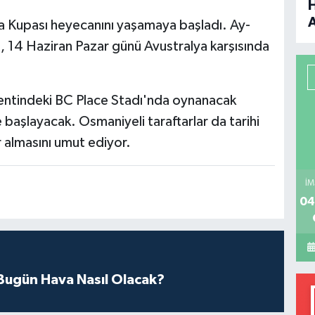
 Kupası heyecanını yaşamaya başladı. Ay-
B
avı, 14 Haziran Pazar günü Avustralya karşısında
P
kentindeki BC Place Stadı'nda oynanacak
aşlayacak. Osmaniyeli taraftarlar da tarihi
H
r almasını umut ediyor.
İM
04
ugün Hava Nasıl Olacak?