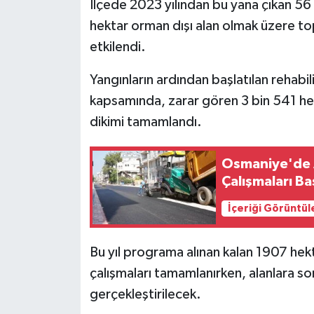
İlçede 2023 yılından bu yana çıkan 56 
hektar orman dışı alan olmak üzere t
etkilendi.
Yangınların ardından başlatılan rehabi
kapsamında, zarar gören 3 bin 541 hek
dikimi tamamlandı.
Osmaniye'de A
Çalışmaları Ba
İçeriği Görüntül
Bu yıl programa alınan kalan 1907 hek
çalışmaları tamamlanırken, alanlara s
gerçekleştirilecek.