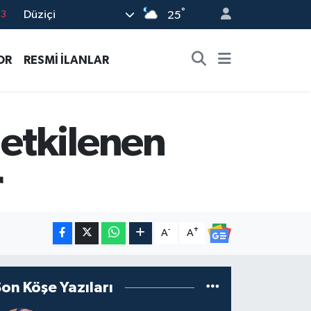
°
Düziçi
63
25
0
OR
RESMİ İLANLAR
08
0
5
etkilenen
0
r
-
+
A
A
Son Köşe Yazıları