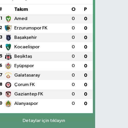
#
Takım
O
P
1
Amed
0
0
2
Erzurumspor FK
0
0
3
Başakşehir
0
0
4
Kocaelispor
0
0
5
Beşiktaş
0
0
6
Eyüpspor
0
0
7
Galatasaray
0
0
8
Çorum FK
0
0
9
Gaziantep FK
0
0
0
Alanyaspor
0
0
Detaylar için tıklayın