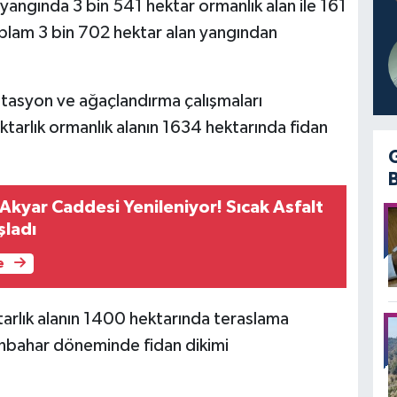
yangında 3 bin 541 hektar ormanlık alan ile 161
oplam 3 bin 702 hektar alan yangından
litasyon ve ağaçlandırma çalışmaları
tarlık ormanlık alanın 1634 hektarında fidan
kyar Caddesi Yenileniyor! Sıcak Asfalt
şladı
e
tarlık alanın 1400 hektarında teraslama
onbahar döneminde fidan dikimi