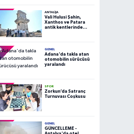
ANTALIJA
Vali Hulusi Şahin,
Xanthos ve Patara
antik kentlerinde
incelemelerde
bulundu
GENEL
Adana'da takla atan
otomobilin sürücüsü
yaralandı
SPOR
Zorkun’da Satranç
Turnuvası Coşkusu
GENEL
GÜNCELLEME -
Antalya'da otel