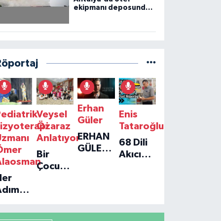
ekipmanı deposunda
çıkan yangın kontrol
altına alındı
Röportaj
Erhan
ediatrik
Veysel
Enis
Güler
izyoterapi
Özaraz
Tataroğlu
ERHAN
Uzmanı
Anlatıyor
68 Dili
GÜLER'IN
Ömer
Bir
Akıcı
YENI
Alaosman
Çocuğun
Konuşan
TEKLISI
Her
Umudu,
Öğretmenle
'TEK
Adım
Bir
Özel
GERÇEĞIM'LE
ir
Vakfın
Röportaj
BÜYÜK
Umut:
Yolculuğu
DÖNÜŞÜ