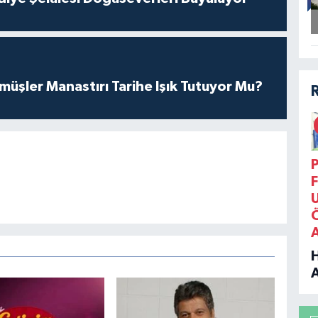
üşler Manastırı Tarihe Işık Tutuyor Mu?
P
F
B