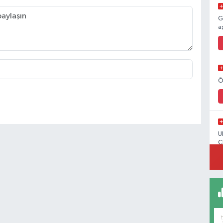
G
a
Ö
U
C