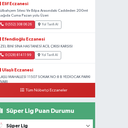
Elif Eczanesi
ülbahçem Sitesi Ve Bilpa Arasındaki Caddeden 200mt
şağıda Cuma Pazarı yolu Üzeri
0 (552) 308 06 26
Yol Tarifi Al
Efendioğlu Eczanesi
ZEL İBNİ SİNA HASTANESİ ACİL ÇIKIŞI KARŞISI
0 (328) 814 11 99
Yol Tarifi Al
Ulaşlı Eczanesi
LAŞLI MAHALLESİ 11507 SOKAK NO:8 B YEDİOCAK PARKI
İVARI
Tüm Nöbetçi Eczaneler
0 (546) 158 81 80
Yol Tarifi Al
Süper Lig Puan Durumu
Süper Lig