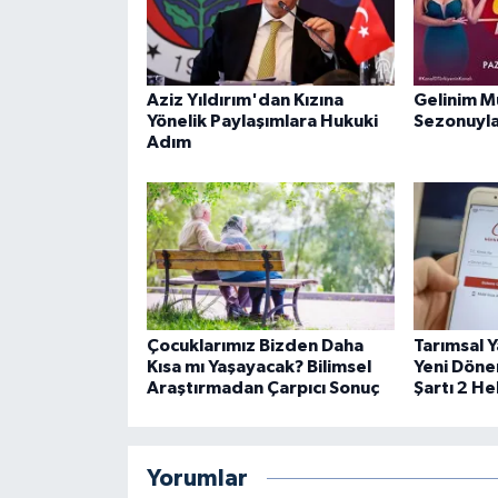
Aziz Yıldırım'dan Kızına
Gelinim M
Yönelik Paylaşımlara Hukuki
Sezonuyla
Adım
Çocuklarımız Bizden Daha
Tarımsal Y
Kısa mı Yaşayacak? Bilimsel
Yeni Döne
Araştırmadan Çarpıcı Sonuç
Şartı 2 H
Yorumlar