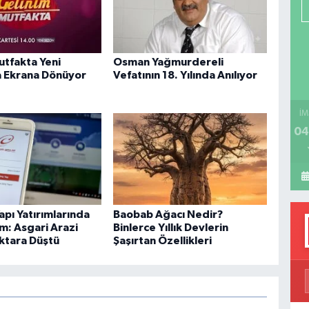
P
utfakta Yeni
Osman Yağmurdereli
H
 Ekrana Dönüyor
Vefatının 18. Yılında Anılıyor
İM
04
apı Yatırımlarında
Baobab Ağacı Nedir?
m: Asgari Arazi
Binlerce Yıllık Devlerin
ektara Düştü
Şaşırtan Özellikleri