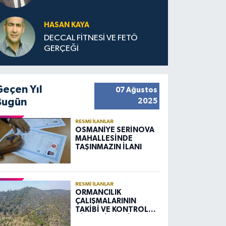
HASAN KAYA
DECCAL FİTNESİ VE FETÖ
GERÇEĞİ
Geçen Yıl
07 Ağustos
Bugün
2025
RESMI İLANLAR
OSMANİYE SERİNOVA
MAHALLESİNDE
TAŞINMAZIN İLANI
RESMI İLANLAR
ORMANCILIK
ÇALIŞMALARININ
TAKİBİ VE KONTROLÜ
HİZMETİ ALIM İLANI