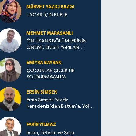
MÜRVET YAZICI KAZGI
UYGAR İÇİN EL ELE
MEHMET MARAŞANLI
ÖN LİSANS BÖLÜMLERİNİN
ÖNEMİ, EN SIK YAPILAN
HATALAR VE DOĞRU TERCİH
STRATEJİLERİ
EMIYRA BAYRAK
ÇOCUKLAR ÇİÇEKTİR
SOLDURMAYALIM
ERSIN ŞIMŞEK
Ersin Şimşek Yazdı:
Karadeniz’den Batum’a, Yolun
Bana Bıraktıkları
FAKIR YILMAZ
İnsan, İletişim ve Şura..