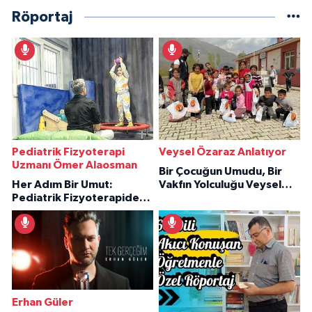
Röportaj
Pediatrik Fizyoterapi
Veysel Özaraz Anlatıyor
Uzmanı Ömer Alaosman
Bir Çocuğun Umudu, Bir
Her Adım Bir Umut:
Vakfın Yolculuğu Veysel
Pediatrik Fizyoterapiden
Özaraz Anlatıyor
İlham Veren Hikâyeler
Erhan Güler