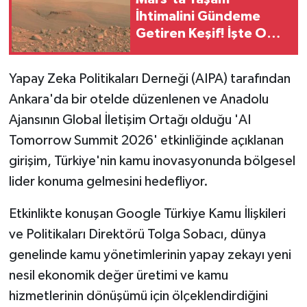
İhtimalini Gündeme
Getiren Keşif! İşte O
Gizemli Yapılar! Bu
Desenlerin Sırrı Ne?
Yapay Zeka Politikaları Derneği (AIPA) tarafından
Ankara'da bir otelde düzenlenen ve Anadolu
Ajansının Global İletişim Ortağı olduğu 'AI
Tomorrow Summit 2026' etkinliğinde açıklanan
girişim, Türkiye'nin kamu inovasyonunda bölgesel
lider konuma gelmesini hedefliyor.
Etkinlikte konuşan Google Türkiye Kamu İlişkileri
ve Politikaları Direktörü Tolga Sobacı, dünya
genelinde kamu yönetimlerinin yapay zekayı yeni
nesil ekonomik değer üretimi ve kamu
hizmetlerinin dönüşümü için ölçeklendirdiğini