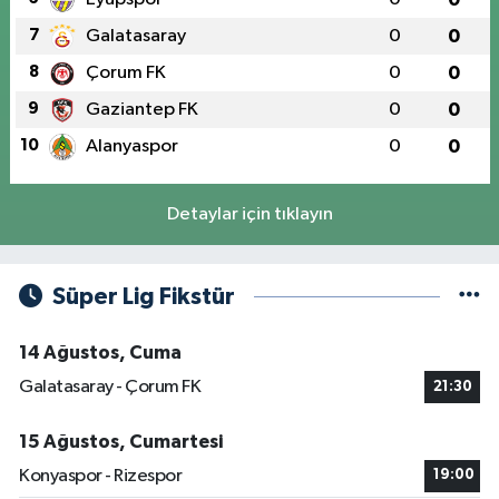
7
Galatasaray
0
0
8
Çorum FK
0
0
9
Gaziantep FK
0
0
10
Alanyaspor
0
0
Detaylar için tıklayın
Süper Lig Fikstür
14 Ağustos, Cuma
Galatasaray - Çorum FK
21:30
15 Ağustos, Cumartesi
Konyaspor - Rizespor
19:00