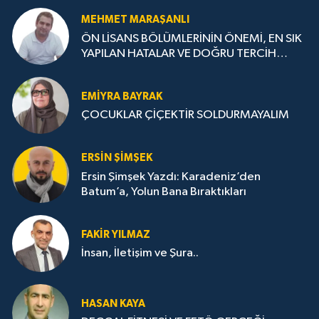
MEHMET MARAŞANLI
ÖN LİSANS BÖLÜMLERİNİN ÖNEMİ, EN SIK
YAPILAN HATALAR VE DOĞRU TERCİH
STRATEJİLERİ
EMIYRA BAYRAK
ÇOCUKLAR ÇİÇEKTİR SOLDURMAYALIM
ERSIN ŞIMŞEK
Ersin Şimşek Yazdı: Karadeniz’den
Batum’a, Yolun Bana Bıraktıkları
FAKIR YILMAZ
İnsan, İletişim ve Şura..
HASAN KAYA