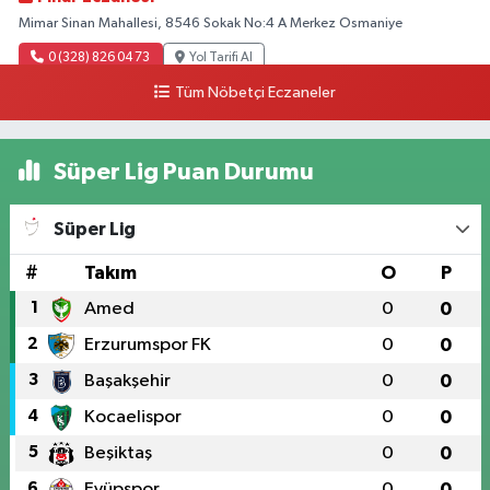
Mimar Sinan Mahallesi, 8546 Sokak No:4 A Merkez Osmaniye
0 (328) 826 04 73
Yol Tarifi Al
Tüm Nöbetçi Eczaneler
Süper Lig Puan Durumu
Süper Lig
#
Takım
O
P
1
Amed
0
0
2
Erzurumspor FK
0
0
3
Başakşehir
0
0
4
Kocaelispor
0
0
5
Beşiktaş
0
0
6
Eyüpspor
0
0