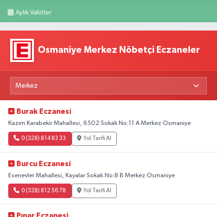
Aylık Vakitler
Osmaniye Merkez Nöbetçi Eczaneler
Burak Eczanesi
Kazım Karabekir Mahallesi, 6502 Sokak No:11 A Merkez Osmaniye
0 (328) 814 83 33
Yol Tarifi Al
Burcu Eczanesi
Esenevler Mahallesi, Kayalar Sokak No:8 B Merkez Osmaniye
0 (328) 812 56 78
Yol Tarifi Al
Pınar Eczanesi