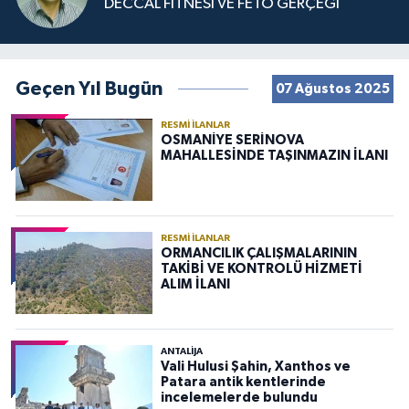
DECCAL FİTNESİ VE FETÖ GERÇEĞİ
Geçen Yıl Bugün
07 Ağustos 2025
RESMI İLANLAR
OSMANİYE SERİNOVA
MAHALLESİNDE TAŞINMAZIN İLANI
RESMI İLANLAR
ORMANCILIK ÇALIŞMALARININ
TAKİBİ VE KONTROLÜ HİZMETİ
ALIM İLANI
ANTALIJA
Vali Hulusi Şahin, Xanthos ve
Patara antik kentlerinde
incelemelerde bulundu