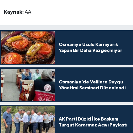
Kaynak:
AA
Osmaniye Usulü Karnıyarık
Yapan Bir Daha Vazgeçmiyor
Osmaniye’de Velilere Duygu
Yönetimi Semineri Düzenlendi
AK Parti Düziçi İlçe Başkanı
Turgut Kararmaz Acıyı Paylaştı