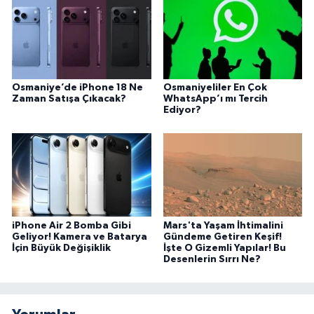
Osmaniye’de iPhone 18 Ne
Osmaniyeliler En Çok
Zaman Satışa Çıkacak?
WhatsApp’ı mı Tercih
Ediyor?
iPhone Air 2 Bomba Gibi
Mars'ta Yaşam İhtimalini
Geliyor! Kamera ve Batarya
Gündeme Getiren Keşif!
İçin Büyük Değişiklik
İşte O Gizemli Yapılar! Bu
Desenlerin Sırrı Ne?