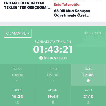
ERHAN GÜLER'IN YENI
Enis Tataroğlu
TEKLISI 'TEK GERÇEĞIM'LE
68 Dili Akıcı Konuşan
BÜYÜK DÖNÜŞÜ
Öğretmenle Özel
Röportaj
OSMANİYE
07.08.2026
SONRAKI VAKTE KALAN
01:43:20
İkindi Namazı
İMSAK
GÜNEŞ
ÖĞLE
04:06
05:38
12:46
İKINDI
AKŞAM
YATSI
16:33
19:44
21:10