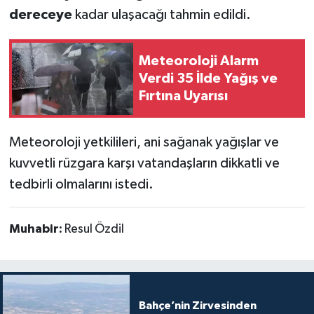
dereceye
kadar ulaşacağı tahmin edildi.
Meteoroloji Alarm
Verdi 35 İlde Yağış ve
Fırtına Uyarısı
Meteoroloji yetkilileri, ani sağanak yağışlar ve
kuvvetli rüzgara karşı vatandaşların dikkatli ve
tedbirli olmalarını istedi.
Muhabir:
Resul Özdil
Bahçe’nin Zirvesinden