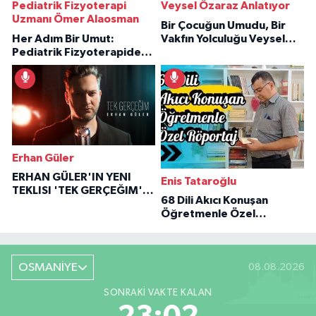
Pediatrik Fizyoterapi
Veysel Özaraz Anlatıyor
Uzmanı Ömer Alaosman
Bir Çocuğun Umudu, Bir
Her Adım Bir Umut:
Vakfın Yolculuğu Veysel
Pediatrik Fizyoterapiden
Özaraz Anlatıyor
İlham Veren Hikâyeler
Erhan Güler
ERHAN GÜLER'IN YENI
Enis Tataroğlu
TEKLISI 'TEK GERÇEĞIM'LE
68 Dili Akıcı Konuşan
BÜYÜK DÖNÜŞÜ
Öğretmenle Özel
Röportaj
OSMANİYE
08.08.2026
SONRAKI VAKTE KALAN