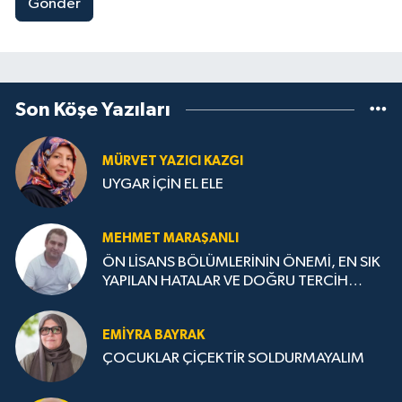
Gönder
Son Köşe Yazıları
MÜRVET YAZICI KAZGI
UYGAR İÇİN EL ELE
MEHMET MARAŞANLI
ÖN LİSANS BÖLÜMLERİNİN ÖNEMİ, EN SIK
YAPILAN HATALAR VE DOĞRU TERCİH
STRATEJİLERİ
EMIYRA BAYRAK
ÇOCUKLAR ÇİÇEKTİR SOLDURMAYALIM