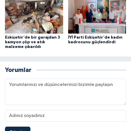
Eskişehir'de bir garajdan 3
İYİ Parti Eskişehir'de kadın
kamyon çöp ve atık
kadrosunu güçlendirdi
malzeme çıkarıldı
Yorumlar