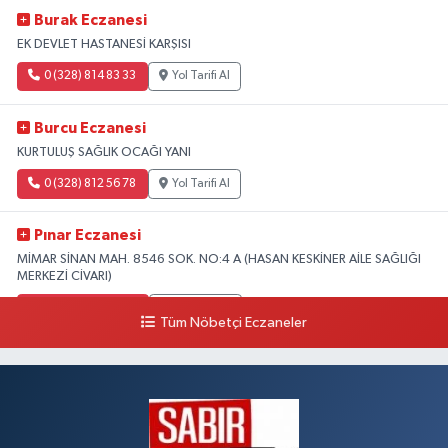
Burak Eczanesi
EK DEVLET HASTANESİ KARŞISI
0 (328) 814 83 33
Yol Tarifi Al
Burcu Eczanesi
KURTULUŞ SAĞLIK OCAĞI YANI
0 (328) 812 56 78
Yol Tarifi Al
Pınar Eczanesi
MİMAR SİNAN MAH. 8546 SOK. NO:4 A (HASAN KESKİNER AİLE SAĞLIĞI
MERKEZİ CİVARI)
0 (328) 826 04 73
Yol Tarifi Al
Tüm Nöbetçi Eczaneler