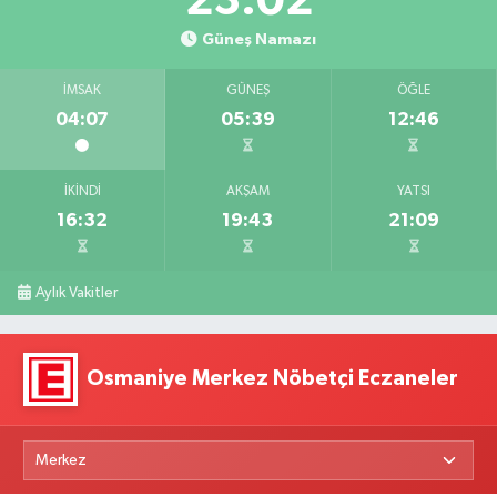
23:01
Güneş Namazı
İMSAK
GÜNEŞ
ÖĞLE
04:07
05:39
12:46
İKINDI
AKŞAM
YATSI
16:32
19:43
21:09
Aylık Vakitler
Osmaniye Merkez Nöbetçi Eczaneler