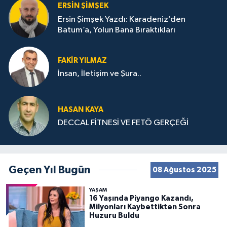
ERSIN ŞIMŞEK
Ersin Şimşek Yazdı: Karadeniz’den
Batum’a, Yolun Bana Bıraktıkları
FAKIR YILMAZ
İnsan, İletişim ve Şura..
HASAN KAYA
DECCAL FİTNESİ VE FETÖ GERÇEĞİ
Geçen Yıl Bugün
08 Ağustos 2025
YAŞAM
16 Yaşında Piyango Kazandı,
Milyonları Kaybettikten Sonra
Huzuru Buldu