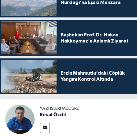
Nurdağı’na Eşsiz Manzara
Başhekim Prof. Dr. Hakan
Hakkoymaz’a Anlamlı Ziyaret
Erzin Mahmutlu’daki Çöplük
Yangını Kontrol Altında
YAZI İŞLERI MÜDÜRÜ
Resul Özdil