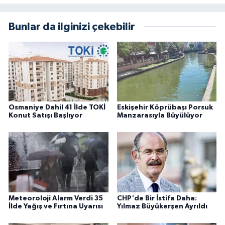
Bunlar da ilginizi çekebilir
Osmaniye Dahil 41 İlde TOKİ
Eskişehir Köprübaşı Porsuk
Konut Satışı Başlıyor
Manzarasıyla Büyülüyor
Meteoroloji Alarm Verdi 35
CHP'de Bir İstifa Daha:
İlde Yağış ve Fırtına Uyarısı
Yılmaz Büyükerşen Ayrıldı