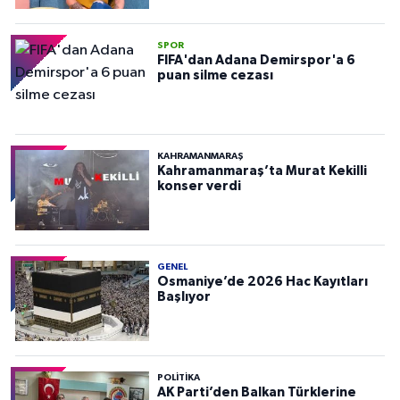
SPOR
FIFA'dan Adana Demirspor'a 6
puan silme cezası
KAHRAMANMARAŞ
Kahramanmaraş’ta Murat Kekilli
konser verdi
GENEL
Osmaniye’de 2026 Hac Kayıtları
Başlıyor
POLITIKA
AK Parti’den Balkan Türklerine