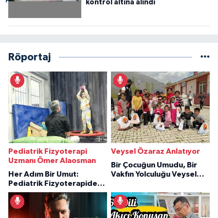
kontrol altına alındı
Röportaj
Pediatrik Fizyoterapi
Veysel Özaraz Anlatıyor
Uzmanı Ömer Alaosman
Bir Çocuğun Umudu, Bir
Her Adım Bir Umut:
Vakfın Yolculuğu Veysel
Pediatrik Fizyoterapiden
Özaraz Anlatıyor
İlham Veren Hikâyeler