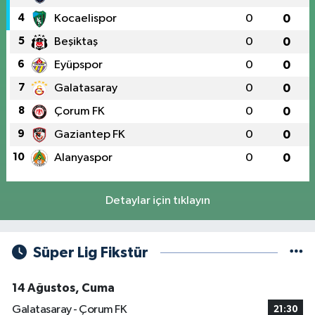
4
Kocaelispor
0
0
5
Beşiktaş
0
0
6
Eyüpspor
0
0
7
Galatasaray
0
0
8
Çorum FK
0
0
9
Gaziantep FK
0
0
10
Alanyaspor
0
0
Detaylar için tıklayın
Süper Lig Fikstür
14 Ağustos, Cuma
Galatasaray - Çorum FK
21:30