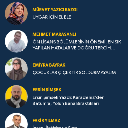
MÜRVET YAZICI KAZGI
UYGAR İÇİN EL ELE
MEHMET MARAŞANLI
ÖN LİSANS BÖLÜMLERİNİN ÖNEMİ, EN SIK
YAPILAN HATALAR VE DOĞRU TERCİH
STRATEJİLERİ
EMIYRA BAYRAK
ÇOCUKLAR ÇİÇEKTİR SOLDURMAYALIM
ERSIN ŞIMŞEK
Ersin Şimşek Yazdı: Karadeniz’den
Batum’a, Yolun Bana Bıraktıkları
FAKIR YILMAZ