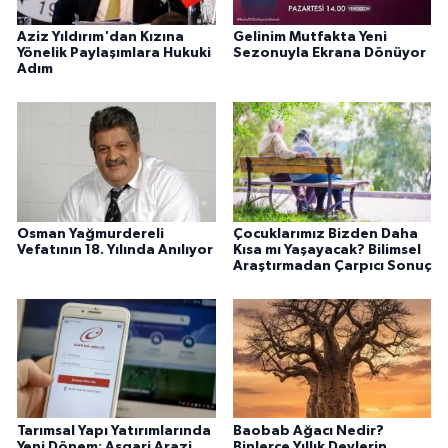
Aziz Yıldırım'dan Kızına
Gelinim Mutfakta Yeni
Yönelik Paylaşımlara Hukuki
Sezonuyla Ekrana Dönüyor
Adım
Osman Yağmurdereli
Çocuklarımız Bizden Daha
Vefatının 18. Yılında Anılıyor
Kısa mı Yaşayacak? Bilimsel
Araştırmadan Çarpıcı Sonuç
Tarımsal Yapı Yatırımlarında
Baobab Ağacı Nedir?
Yeni Dönem: Asgari Arazi
Binlerce Yıllık Devlerin