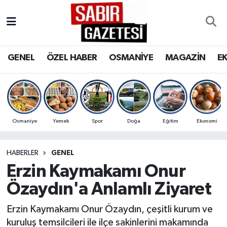
GENEL
Osmaniye Nöbetçi Eczaneler
GENEL
ÖZEL HABER
OSMANİYE
MAGAZİN
E
ÖZEL HABER
Osmaniye Hava Durumu
OSMANİYE
Osmaniye Trafik Yoğunluk Haritası
MAGAZİN
Süper Lig Puan Durumu ve Fikstür
Osmaniye
Yemek
Spor
Doğa
Eğitim
Ekonomi
EKONOMİ
Tüm Manşetler
HABERLER
GENEL
Erzin Kaymakamı Onur
SPOR
Son Dakika Haberleri
Özaydın'a Anlamlı Ziyaret
RESMİ İLANLAR
Haber Arşivi
Erzin Kaymakamı Onur Özaydın, çeşitli kurum ve
kuruluş temsilcileri ile ilçe sakinlerini makamında