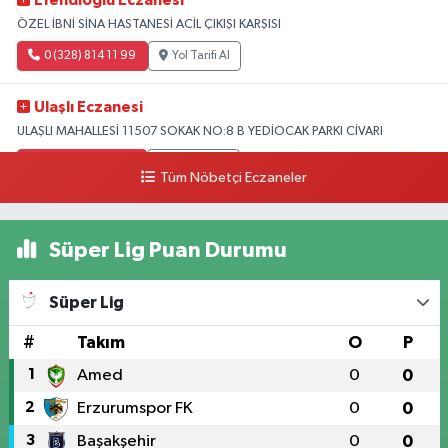
Efendioğlu Eczanesi
ÖZEL İBNİ SİNA HASTANESİ ACİL ÇIKIŞI KARŞISI
0 (328) 814 11 99
Yol Tarifi Al
Ulaşlı Eczanesi
ULAŞLI MAHALLESİ 11507 SOKAK NO:8 B YEDİOCAK PARKI CİVARI
0 (546) 158 81 80
Yol Tarifi Al
Tüm Nöbetçi Eczaneler
Süper Lig Puan Durumu
Süper Lig
#
Takım
O
P
1
Amed
0
0
2
Erzurumspor FK
0
0
3
Başakşehir
0
0