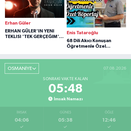
Erhan Güler
ERHAN GÜLER'IN YENI
Enis Tataroğlu
TEKLISI 'TEK GERÇEĞIM'LE
68 Dili Akıcı Konuşan
BÜYÜK DÖNÜŞÜ
Öğretmenle Özel
Röportaj
OSMANİYE
07.08.2026
SONRAKI VAKTE KALAN
05:47
İmsak Namazı
İMSAK
GÜNEŞ
ÖĞLE
04:06
05:38
12:46