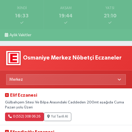
İKINDI
AKŞAM
YATSI
16:33
19:44
21:10
Aylık Vakitler
Osmaniye Merkez Nöbetçi Eczaneler
Elif Eczanesi
Gülbahçem Sitesi Ve Bilpa Arasındaki Caddeden 200mt aşağıda Cuma
Pazarı yolu Üzeri
0 (552) 308 06 26
Yol Tarifi Al