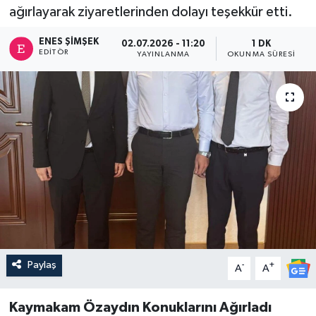
ağırlayarak ziyaretlerinden dolayı teşekkür etti.
ENES ŞIMŞEK
02.07.2026 - 11:20
1 DK
EDITÖR
YAYINLANMA
OKUNMA SÜRESI
Paylaş
-
+
A
A
Kaymakam Özaydın Konuklarını Ağırladı