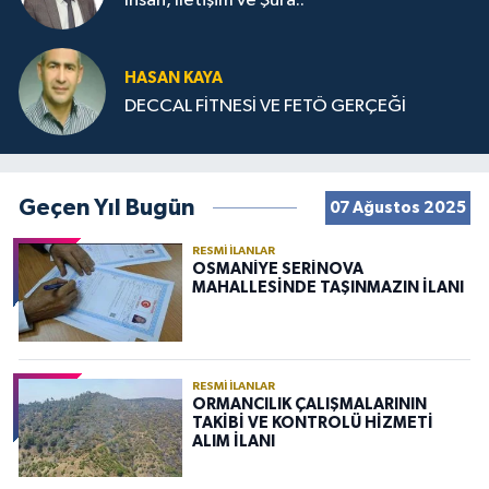
İnsan, İletişim ve Şura..
HASAN KAYA
DECCAL FİTNESİ VE FETÖ GERÇEĞİ
Geçen Yıl Bugün
07 Ağustos 2025
RESMI İLANLAR
OSMANİYE SERİNOVA
MAHALLESİNDE TAŞINMAZIN İLANI
RESMI İLANLAR
ORMANCILIK ÇALIŞMALARININ
TAKİBİ VE KONTROLÜ HİZMETİ
ALIM İLANI