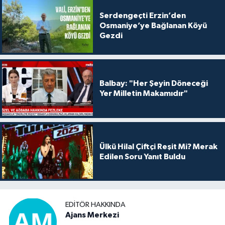
Serdengeçti Erzin’den
Osmaniye’ye Bağlanan Köyü
Gezdi
Balbay: "Her Şeyin Döneceği
Yer Milletin Makamıdır"
Ülkü Hilal Çiftçi Reşit Mi? Merak
Edilen Soru Yanıt Buldu
EDITÖR HAKKINDA
Ajans Merkezi