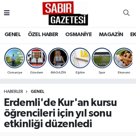
GENEL
Osmaniye Nöbetçi Eczaneler
GENEL
ÖZEL HABER
OSMANİYE
MAGAZİN
E
ÖZEL HABER
Osmaniye Hava Durumu
OSMANİYE
Osmaniye Trafik Yoğunluk Haritası
MAGAZİN
Süper Lig Puan Durumu ve Fikstür
Osmaniye
Gündem
MAGAZİN
Eğitim
Spor
Ekonomi
EKONOMİ
Tüm Manşetler
HABERLER
GENEL
Erdemli'de Kur'an kursu
SPOR
Son Dakika Haberleri
öğrencileri için yıl sonu
RESMİ İLANLAR
Haber Arşivi
etkinliği düzenledi