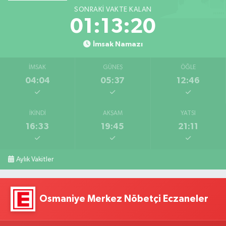
SONRAKI VAKTE KALAN
01:13:19
İmsak Namazı
İMSAK
GÜNEŞ
ÖĞLE
04:04
05:37
12:46
İKINDI
AKŞAM
YATSI
16:33
19:45
21:11
Aylık Vakitler
Osmaniye Merkez Nöbetçi Eczaneler