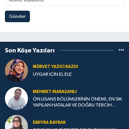
Gönder
Son Köşe Yazıları
MÜRVET YAZICI KAZGI
UYGAR İÇİN EL ELE
MEHMET MARAŞANLI
ÖN LİSANS BÖLÜMLERİNİN ÖNEMİ, EN SIK
YAPILAN HATALAR VE DOĞRU TERCİH
STRATEJİLERİ
EMIYRA BAYRAK