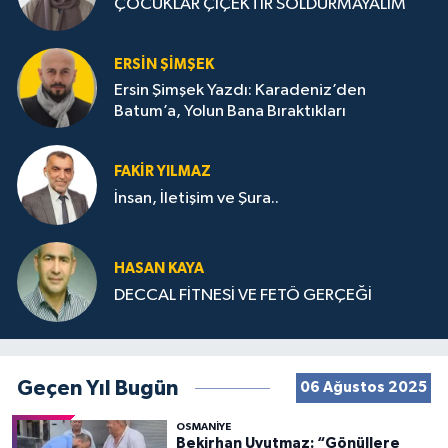
ÇOCUKLAR ÇİÇEKTİR SOLDURMAYALIM
ERSIN ŞIMŞEK
Ersin Şimşek Yazdı: Karadeniz’den
Batum’a, Yolun Bana Bıraktıkları
FAKIR YILMAZ
İnsan, İletişim ve Şura..
HASAN KAYA
DECCAL FİTNESİ VE FETÖ GERÇEĞİ
Geçen Yıl Bugün
06 Ağustos 2025
OSMANIYE
Bekirhan Uyutmaz: “Gönüllere