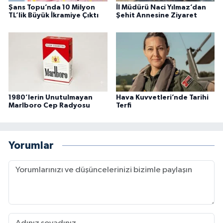
Şans Topu’nda 10 Milyon
İl Müdürü Naci Yılmaz’dan
TL’lik Büyük İkramiye Çıktı
Şehit Annesine Ziyaret
1980’lerin Unutulmayan
Hava Kuvvetleri’nde Tarihi
Marlboro Cep Radyosu
Terfi
Yorumlar