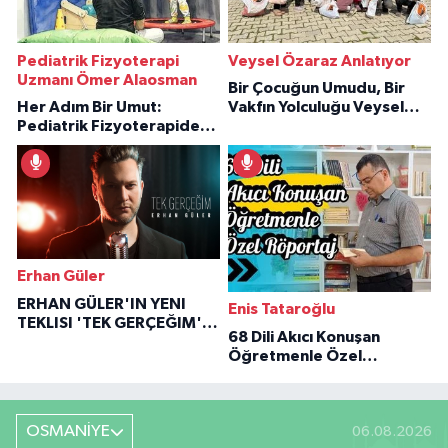
Pediatrik Fizyoterapi
Veysel Özaraz Anlatıyor
Uzmanı Ömer Alaosman
Bir Çocuğun Umudu, Bir
Her Adım Bir Umut:
Vakfın Yolculuğu Veysel
Pediatrik Fizyoterapiden
Özaraz Anlatıyor
İlham Veren Hikâyeler
Erhan Güler
ERHAN GÜLER'IN YENI
Enis Tataroğlu
TEKLISI 'TEK GERÇEĞIM'LE
68 Dili Akıcı Konuşan
BÜYÜK DÖNÜŞÜ
Öğretmenle Özel
Röportaj
OSMANİYE
06.08.2026