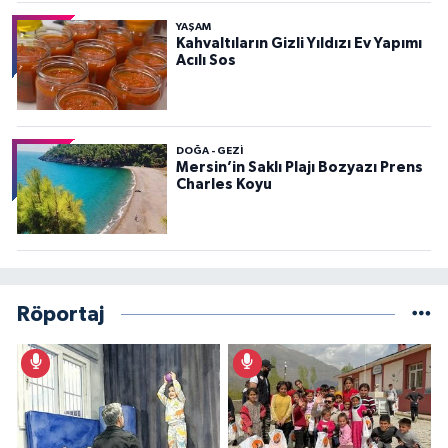
YAŞAM
Kahvaltıların Gizli Yıldızı Ev Yapımı
Acılı Sos
DOĞA - GEZI
Mersin’in Saklı Plajı Bozyazı Prens
Charles Koyu
Röportaj