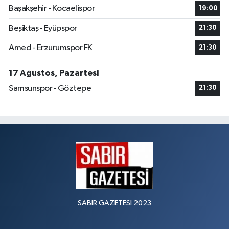
Başakşehir - Kocaelispor
19:00
Beşiktaş - Eyüpspor
21:30
Amed - Erzurumspor FK
21:30
17 Ağustos, Pazartesi
Samsunspor - Göztepe
21:30
SABIR GAZETESİ 2023