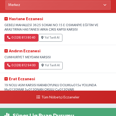
Hastane Eczanesi
GEBELİ MAHALLESİ 3625 SOKAK NO:15 E OSMANİYE EĞİTİM VE
ARAŞTIRMA HASTANESİ ARKA ÇIKIŞ KAPISI KARŞISI
0 (328) 813 80 40
Yol Tarifi Al
Andırın Eczanesi
CUMHURİYET MEYDANI KARŞISI
0 (328) 812 94 00
Yol Tarifi Al
Erat Eczanesi
19 NOLU ASM KARSISI KARABOYUNLU DOLMUu015e YOLUNDA
Mu0130MAR Su0130NAN OKULU Cu0130VARI
Tüm Nöbetçi Eczaneler
0 (328) 825 39 39
Yol Tarifi Al
Süper Lig Puan Durumu