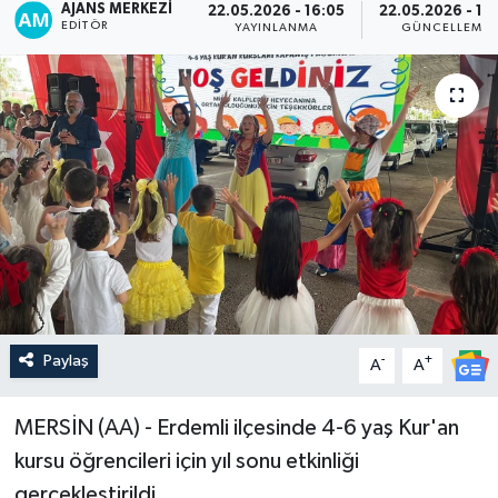
AJANS MERKEZI
22.05.2026 - 16:05
22.05.2026 - 16:
EDITÖR
YAYINLANMA
GÜNCELLEME
Paylaş
-
+
A
A
MERSİN (AA) - Erdemli ilçesinde 4-6 yaş Kur'an
kursu öğrencileri için yıl sonu etkinliği
gerçekleştirildi.