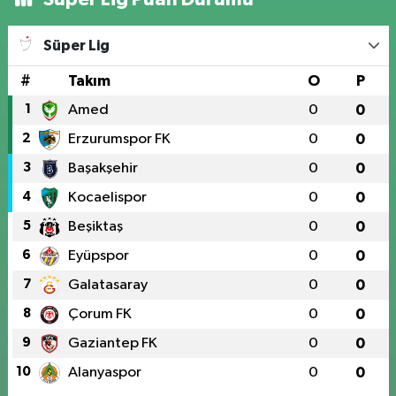
Süper Lig
#
Takım
O
P
1
Amed
0
0
2
Erzurumspor FK
0
0
3
Başakşehir
0
0
4
Kocaelispor
0
0
5
Beşiktaş
0
0
6
Eyüpspor
0
0
7
Galatasaray
0
0
8
Çorum FK
0
0
9
Gaziantep FK
0
0
10
Alanyaspor
0
0