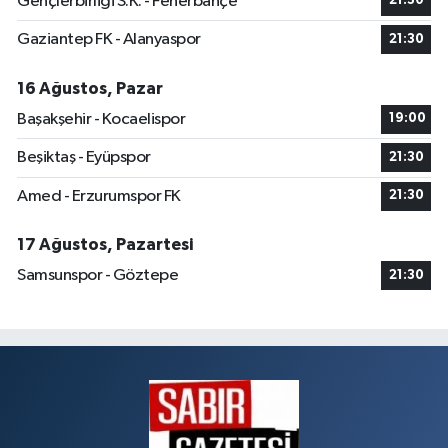
Gençlerbirliği S.K. - Fenerbahçe
21:30
Gaziantep FK - Alanyaspor
21:30
16 Ağustos, Pazar
Başakşehir - Kocaelispor
19:00
Beşiktaş - Eyüpspor
21:30
Amed - Erzurumspor FK
21:30
17 Ağustos, Pazartesi
Samsunspor - Göztepe
21:30