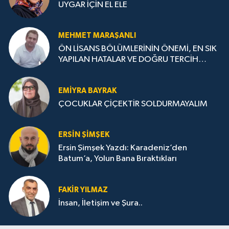
UYGAR İÇİN EL ELE
MEHMET MARAŞANLI
ÖN LİSANS BÖLÜMLERİNİN ÖNEMİ, EN SIK
YAPILAN HATALAR VE DOĞRU TERCİH
STRATEJİLERİ
EMIYRA BAYRAK
ÇOCUKLAR ÇİÇEKTİR SOLDURMAYALIM
ERSIN ŞIMŞEK
Ersin Şimşek Yazdı: Karadeniz’den
Batum’a, Yolun Bana Bıraktıkları
FAKIR YILMAZ
İnsan, İletişim ve Şura..