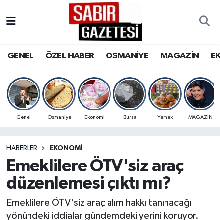
GENEL
Osmaniye Nöbetçi Eczaneler
GENEL
ÖZEL HABER
OSMANİYE
MAGAZİN
E
ÖZEL HABER
Osmaniye Hava Durumu
OSMANİYE
Osmaniye Trafik Yoğunluk Haritası
MAGAZİN
Süper Lig Puan Durumu ve Fikstür
Genel
Osmaniye
Ekonomi
Bursa
Yemek
MAGAZİN
EKONOMİ
Tüm Manşetler
HABERLER
EKONOMI
Emeklilere ÖTV'siz araç
SPOR
Son Dakika Haberleri
düzenlemesi çıktı mı?
RESMİ İLANLAR
Haber Arşivi
Emeklilere ÖTV'siz araç alım hakkı tanınacağı
yönündeki iddialar gündemdeki yerini koruyor.