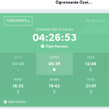
Öğretmenle Özel
Röportaj
OSMANİYE
09.08.2026
SONRAKI VAKTE KALAN
04:26:51
Öğle Namazı
İMSAK
GÜNEŞ
ÖĞLE
04:08
05:39
12:46
İKINDI
AKŞAM
YATSI
16:32
19:42
21:07
Aylık Vakitler