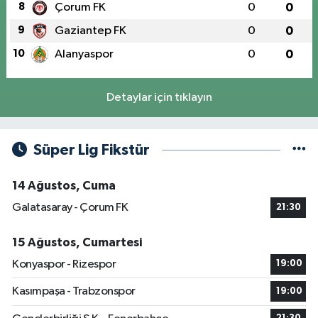
8
Çorum FK
0
0
9
Gaziantep FK
0
0
10
Alanyaspor
0
0
Detaylar için tıklayın
Süper Lig Fikstür
14 Ağustos, Cuma
Galatasaray - Çorum FK
21:30
15 Ağustos, Cumartesi
Konyaspor - Rizespor
19:00
Kasımpaşa - Trabzonspor
19:00