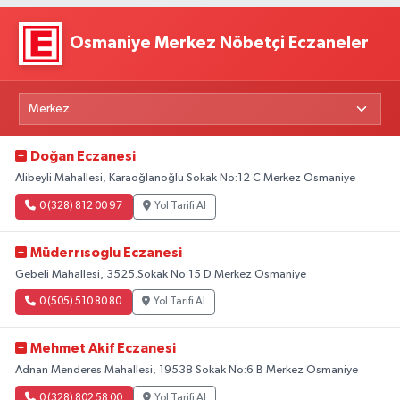
Osmaniye Merkez Nöbetçi Eczaneler
Doğan Eczanesi
Alibeyli Mahallesi, Karaoğlanoğlu Sokak No:12 C Merkez Osmaniye
0 (328) 812 00 97
Yol Tarifi Al
Müderrısoglu Eczanesi
Gebeli Mahallesi, 3525.Sokak No:15 D Merkez Osmaniye
0 (505) 510 80 80
Yol Tarifi Al
Mehmet Akif Eczanesi
Adnan Menderes Mahallesi, 19538 Sokak No:6 B Merkez Osmaniye
0 (328) 802 58 00
Yol Tarifi Al