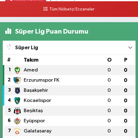
Tüm Nöbetçi Eczaneler
Süper Lig Puan Durumu
Süper Lig
#
Takım
O
P
1
Amed
0
0
2
Erzurumspor FK
0
0
3
Başakşehir
0
0
4
Kocaelispor
0
0
5
Beşiktaş
0
0
6
Eyüpspor
0
0
7
Galatasaray
0
0