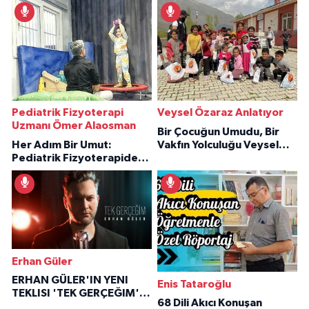
Pediatrik Fizyoterapi
Veysel Özaraz Anlatıyor
Uzmanı Ömer Alaosman
Bir Çocuğun Umudu, Bir
Her Adım Bir Umut:
Vakfın Yolculuğu Veysel
Pediatrik Fizyoterapiden
Özaraz Anlatıyor
İlham Veren Hikâyeler
Erhan Güler
ERHAN GÜLER'IN YENI
Enis Tataroğlu
TEKLISI 'TEK GERÇEĞIM'LE
68 Dili Akıcı Konuşan
BÜYÜK DÖNÜŞÜ