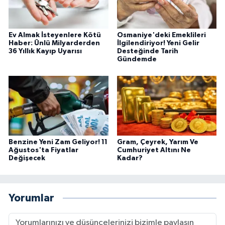
Ev Almak İsteyenlere Kötü
Osmaniye'deki Emeklileri
Haber: Ünlü Milyarderden
İlgilendiriyor! Yeni Gelir
36 Yıllık Kayıp Uyarısı
Desteğinde Tarih
Gündemde
Benzine Yeni Zam Geliyor! 11
Gram, Çeyrek, Yarım Ve
Ağustos'ta Fiyatlar
Cumhuriyet Altını Ne
Değişecek
Kadar?
Yorumlar