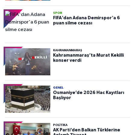
SPOR
FIFA'dan Adana Demirspor'a 6
puan silme cezası
KAHRAMANMARAŞ
Kahramanmaraş’ta Murat Kekilli
konser verdi
GENEL
Osmaniye’de 2026 Hac Kayıtları
Başlıyor
POLITIKA
AK Parti’den Balkan Türklerine