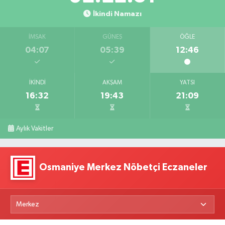
İkindi Namazı
İMSAK
GÜNEŞ
ÖĞLE
04:07
05:39
12:46
İKINDI
AKŞAM
YATSI
16:32
19:43
21:09
Aylık Vakitler
Osmaniye Merkez Nöbetçi Eczaneler