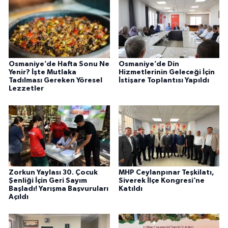
Osmaniye’de Hafta Sonu Ne
Osmaniye’de Din
Yenir? İşte Mutlaka
Hizmetlerinin Geleceği İçin
Tadılması Gereken Yöresel
İstişare Toplantısı Yapıldı
Lezzetler
Zorkun Yaylası 30. Çocuk
MHP Ceylanpınar Teşkilatı,
Şenliği İçin Geri Sayım
Siverek İlçe Kongresi’ne
Başladı! Yarışma Başvuruları
Katıldı
Açıldı