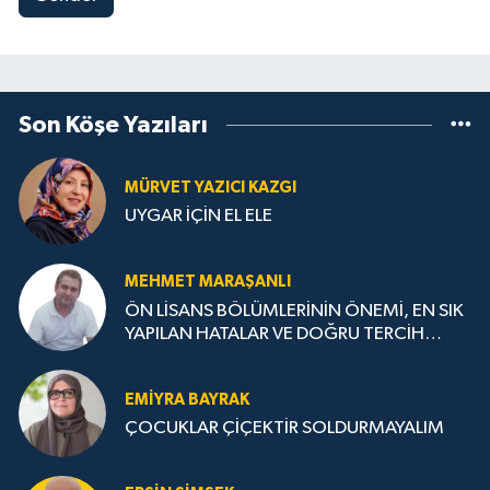
Son Köşe Yazıları
MÜRVET YAZICI KAZGI
UYGAR İÇİN EL ELE
MEHMET MARAŞANLI
ÖN LİSANS BÖLÜMLERİNİN ÖNEMİ, EN SIK
YAPILAN HATALAR VE DOĞRU TERCİH
STRATEJİLERİ
EMIYRA BAYRAK
ÇOCUKLAR ÇİÇEKTİR SOLDURMAYALIM