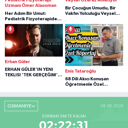
Pediatrik Fizyoterapi
Veysel Özaraz Anlatıyor
Uzmanı Ömer Alaosman
Bir Çocuğun Umudu, Bir
Her Adım Bir Umut:
Vakfın Yolculuğu Veysel
Pediatrik Fizyoterapiden
Özaraz Anlatıyor
İlham Veren Hikâyeler
Erhan Güler
ERHAN GÜLER'IN YENI
Enis Tataroğlu
TEKLISI 'TEK GERÇEĞIM'LE
68 Dili Akıcı Konuşan
BÜYÜK DÖNÜŞÜ
Öğretmenle Özel
Röportaj
OSMANİYE
08.08.2026
SONRAKI VAKTE KALAN
02:22:30