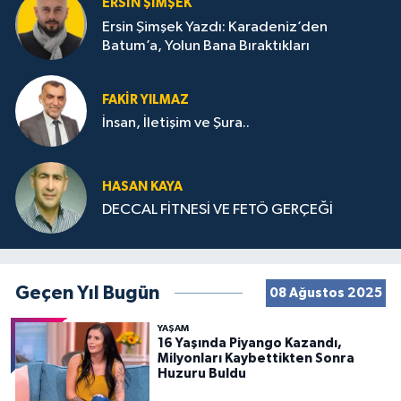
ERSIN ŞIMŞEK
Ersin Şimşek Yazdı: Karadeniz’den
Batum’a, Yolun Bana Bıraktıkları
FAKIR YILMAZ
İnsan, İletişim ve Şura..
HASAN KAYA
DECCAL FİTNESİ VE FETÖ GERÇEĞİ
Geçen Yıl Bugün
08 Ağustos 2025
YAŞAM
16 Yaşında Piyango Kazandı,
Milyonları Kaybettikten Sonra
Huzuru Buldu