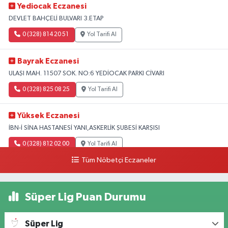
Yediocak Eczanesi
DEVLET BAHÇELİ BULVARI 3.ETAP
0 (328) 814 20 51
Yol Tarifi Al
Bayrak Eczanesi
ULAŞI MAH. 11507 SOK. NO:6 YEDİOCAK PARKI CİVARI
0 (328) 825 08 25
Yol Tarifi Al
Yüksek Eczanesi
İBN-İ SİNA HASTANESİ YANI,ASKERLİK ŞUBESİ KARŞISI
0 (328) 812 02 00
Yol Tarifi Al
Tüm Nöbetçi Eczaneler
Süper Lig Puan Durumu
Süper Lig