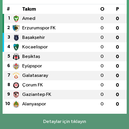
#
Takım
O
P
1
Amed
0
0
2
Erzurumspor FK
0
0
3
Başakşehir
0
0
4
Kocaelispor
0
0
5
Beşiktaş
0
0
6
Eyüpspor
0
0
7
Galatasaray
0
0
8
Çorum FK
0
0
9
Gaziantep FK
0
0
10
Alanyaspor
0
0
Detaylar için tıklayın