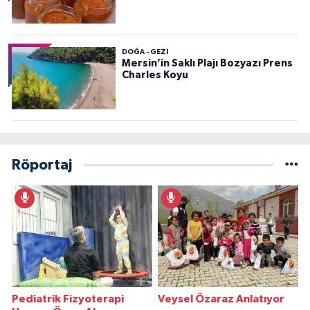
DOĞA - GEZI
Mersin’in Saklı Plajı Bozyazı Prens
Charles Koyu
Röportaj
Pediatrik Fizyoterapi
Veysel Özaraz Anlatıyor