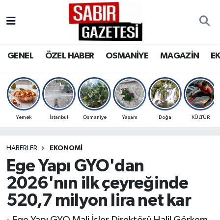
GENEL
Osmaniye Nöbetçi Eczaneler
GENEL
ÖZEL HABER
OSMANİYE
MAGAZİN
E
ÖZEL HABER
Osmaniye Hava Durumu
OSMANİYE
Osmaniye Trafik Yoğunluk Haritası
MAGAZİN
Süper Lig Puan Durumu ve Fikstür
Yemek
İstanbul
Osmaniye
Yaşam
Doğa
KÜLTÜR
EKONOMİ
Tüm Manşetler
HABERLER
EKONOMI
Ege Yapı GYO'dan
SPOR
Son Dakika Haberleri
2026'nın ilk çeyreğinde
RESMİ İLANLAR
Haber Arşivi
520,7 milyon lira net kar
- Ege Yapı GYO Mali İşler Direktörü Halil Görkem