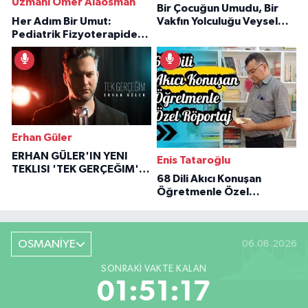
Uzmanı Ömer Alaosman
Bir Çocuğun Umudu, Bir
Her Adım Bir Umut:
Vakfın Yolculuğu Veysel
Pediatrik Fizyoterapiden
Özaraz Anlatıyor
İlham Veren Hikâyeler
Erhan Güler
ERHAN GÜLER'IN YENI
Enis Tataroğlu
TEKLISI 'TEK GERÇEĞIM'LE
68 Dili Akıcı Konuşan
BÜYÜK DÖNÜŞÜ
Öğretmenle Özel
Röportaj
OSMANİYE
06.08.2026
SONRAKI VAKTE KALAN
01:51:16