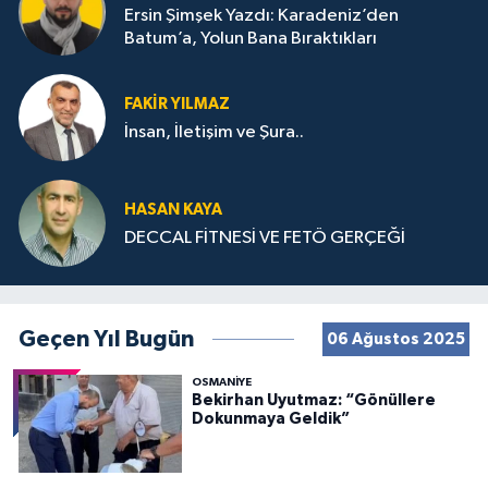
Ersin Şimşek Yazdı: Karadeniz’den
Batum’a, Yolun Bana Bıraktıkları
FAKIR YILMAZ
İnsan, İletişim ve Şura..
HASAN KAYA
DECCAL FİTNESİ VE FETÖ GERÇEĞİ
Geçen Yıl Bugün
06 Ağustos 2025
OSMANIYE
Bekirhan Uyutmaz: “Gönüllere
Dokunmaya Geldik”