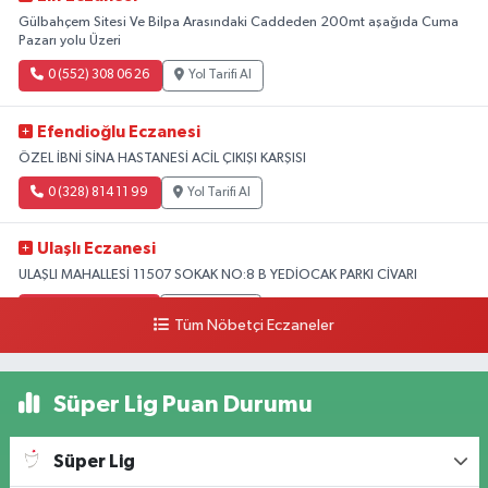
Gülbahçem Sitesi Ve Bilpa Arasındaki Caddeden 200mt aşağıda Cuma
Pazarı yolu Üzeri
0 (552) 308 06 26
Yol Tarifi Al
Efendioğlu Eczanesi
ÖZEL İBNİ SİNA HASTANESİ ACİL ÇIKIŞI KARŞISI
0 (328) 814 11 99
Yol Tarifi Al
Ulaşlı Eczanesi
ULAŞLI MAHALLESİ 11507 SOKAK NO:8 B YEDİOCAK PARKI CİVARI
0 (546) 158 81 80
Yol Tarifi Al
Tüm Nöbetçi Eczaneler
Süper Lig Puan Durumu
Süper Lig