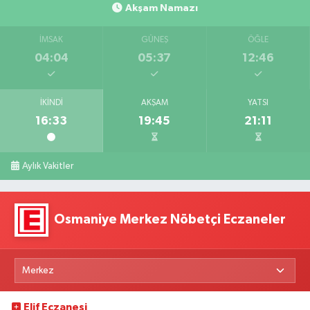
Akşam Namazı
İMSAK
GÜNEŞ
ÖĞLE
04:04
05:37
12:46
İKINDI
AKŞAM
YATSI
16:33
19:45
21:11
Aylık Vakitler
Osmaniye Merkez Nöbetçi Eczaneler
Elif Eczanesi