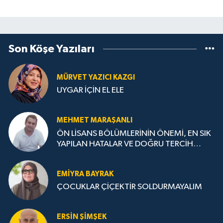
Son Köşe Yazıları
MÜRVET YAZICI KAZGI
UYGAR İÇİN EL ELE
MEHMET MARAŞANLI
ÖN LİSANS BÖLÜMLERİNİN ÖNEMİ, EN SIK
YAPILAN HATALAR VE DOĞRU TERCİH
STRATEJİLERİ
EMIYRA BAYRAK
ÇOCUKLAR ÇİÇEKTİR SOLDURMAYALIM
ERSIN ŞIMŞEK