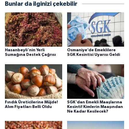
Bunlar da ilginizi çekebilir
Hasanbeyli'nin Yerli
Osmaniye’de Emeklilere
Sumağına Destek Çağrısı
SGK Kesintisi Uyarısı Geldi
Fındık Üreticilerine Müjde!
SGK'dan Emekli Maaşlarına
Alım Fiyatları Belli Oldu
Kesinti! Kimlerin Maaşından
Ne Kadar Kesilecek?