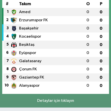
#
Takım
O
P
1
Amed
0
0
2
Erzurumspor FK
0
0
3
Başakşehir
0
0
4
Kocaelispor
0
0
5
Beşiktaş
0
0
6
Eyüpspor
0
0
7
Galatasaray
0
0
8
Çorum FK
0
0
9
Gaziantep FK
0
0
10
Alanyaspor
0
0
Detaylar için tıklayın