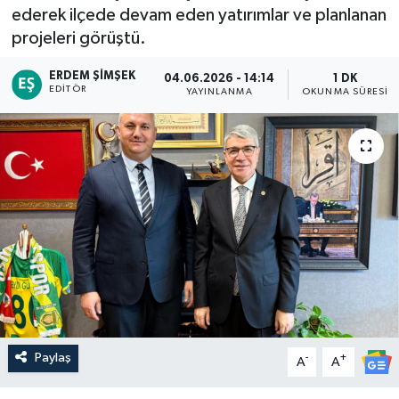
ederek ilçede devam eden yatırımlar ve planlanan
projeleri görüştü.
ERDEM ŞIMŞEK
04.06.2026 - 14:14
1 DK
EDITÖR
YAYINLANMA
OKUNMA SÜRESI
Paylaş
-
+
A
A