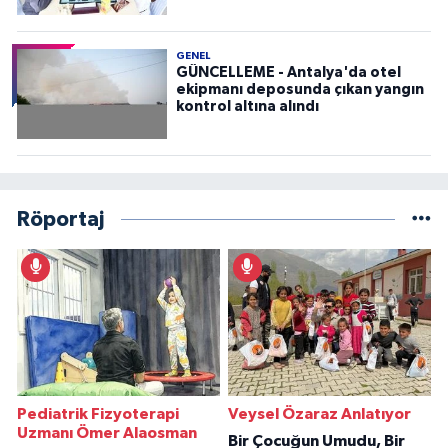
GENEL
GÜNCELLEME - Antalya'da otel
ekipmanı deposunda çıkan yangın
kontrol altına alındı
Röportaj
Pediatrik Fizyoterapi
Veysel Özaraz Anlatıyor
Uzmanı Ömer Alaosman
Bir Çocuğun Umudu, Bir