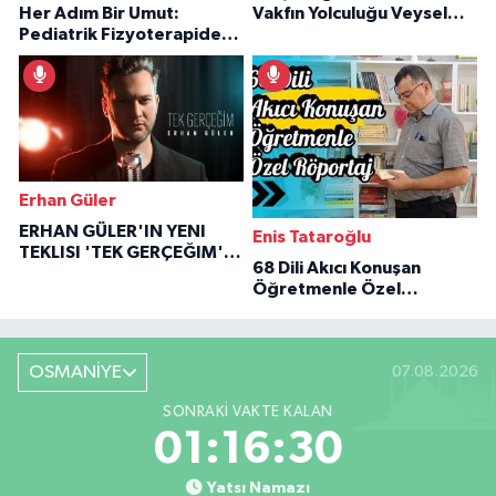
Her Adım Bir Umut:
Vakfın Yolculuğu Veysel
Pediatrik Fizyoterapiden
Özaraz Anlatıyor
İlham Veren Hikâyeler
Erhan Güler
ERHAN GÜLER'IN YENI
Enis Tataroğlu
TEKLISI 'TEK GERÇEĞIM'LE
68 Dili Akıcı Konuşan
BÜYÜK DÖNÜŞÜ
Öğretmenle Özel
Röportaj
OSMANİYE
07.08.2026
SONRAKI VAKTE KALAN
01:16:29
Yatsı Namazı