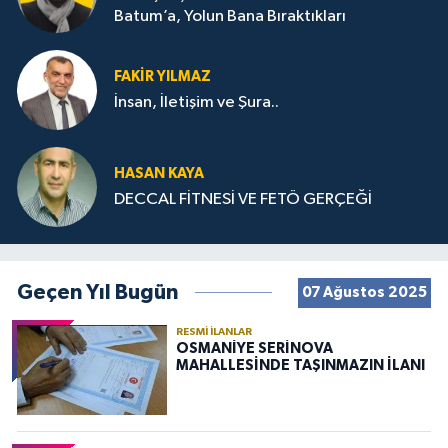
Batum’a, Yolun Bana Bıraktıkları
FAKIR YILMAZ
İnsan, İletişim ve Şura..
HASAN KAYA
DECCAL FİTNESİ VE FETÖ GERÇEĞİ
Geçen Yıl Bugün
07 Ağustos 2025
RESMI İLANLAR
OSMANİYE SERİNOVA
MAHALLESİNDE TAŞINMAZIN İLANI