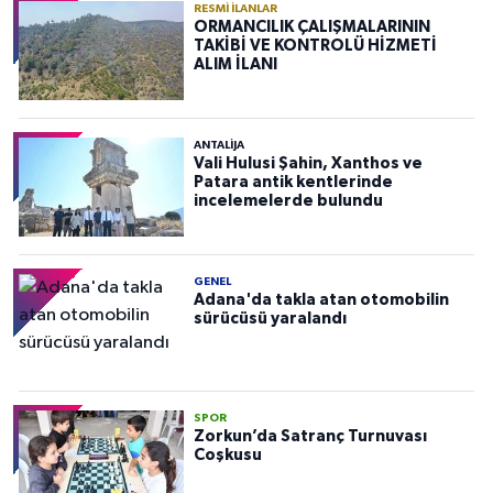
RESMI İLANLAR
ORMANCILIK ÇALIŞMALARININ
TAKİBİ VE KONTROLÜ HİZMETİ
ALIM İLANI
ANTALIJA
Vali Hulusi Şahin, Xanthos ve
Patara antik kentlerinde
incelemelerde bulundu
GENEL
Adana'da takla atan otomobilin
sürücüsü yaralandı
SPOR
Zorkun’da Satranç Turnuvası
Coşkusu