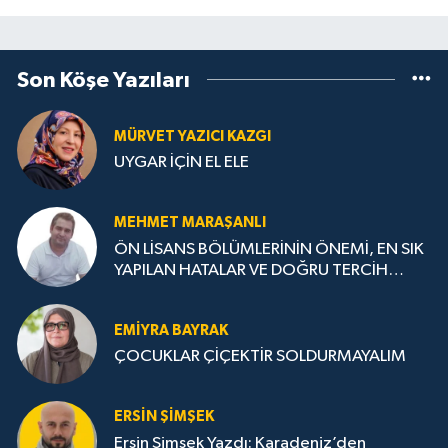
Son Köşe Yazıları
MÜRVET YAZICI KAZGI
UYGAR İÇİN EL ELE
MEHMET MARAŞANLI
ÖN LİSANS BÖLÜMLERİNİN ÖNEMİ, EN SIK
YAPILAN HATALAR VE DOĞRU TERCİH
STRATEJİLERİ
EMIYRA BAYRAK
ÇOCUKLAR ÇİÇEKTİR SOLDURMAYALIM
ERSIN ŞIMŞEK
Ersin Şimşek Yazdı: Karadeniz’den