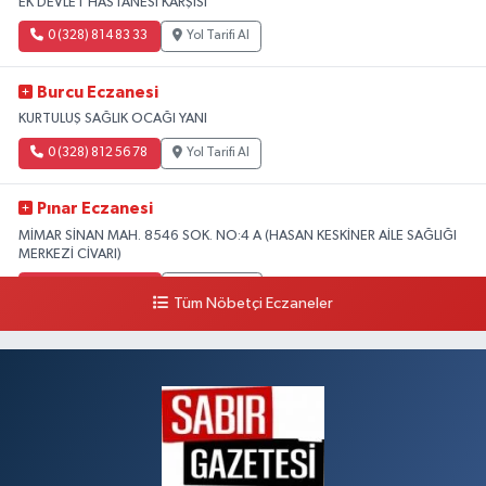
EK DEVLET HASTANESİ KARŞISI
0 (328) 814 83 33
Yol Tarifi Al
Burcu Eczanesi
KURTULUŞ SAĞLIK OCAĞI YANI
0 (328) 812 56 78
Yol Tarifi Al
Pınar Eczanesi
MİMAR SİNAN MAH. 8546 SOK. NO:4 A (HASAN KESKİNER AİLE SAĞLIĞI
MERKEZİ CİVARI)
0 (328) 826 04 73
Yol Tarifi Al
Tüm Nöbetçi Eczaneler