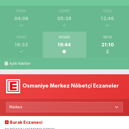
İMSAK
GÜNEŞ
ÖĞLE
04:06
05:38
12:46
İKINDI
AKŞAM
YATSI
16:33
19:44
21:10
Aylık Vakitler
Osmaniye Merkez Nöbetçi Eczaneler
Burak Eczanesi