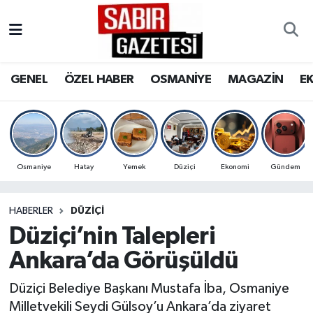
GENEL
Osmaniye Nöbetçi Eczaneler
GENEL
ÖZEL HABER
OSMANİYE
MAGAZİN
E
ÖZEL HABER
Osmaniye Hava Durumu
OSMANİYE
Osmaniye Trafik Yoğunluk Haritası
MAGAZİN
Süper Lig Puan Durumu ve Fikstür
Osmaniye
Hatay
Yemek
Düziçi
Ekonomi
Gündem
EKONOMİ
Tüm Manşetler
HABERLER
DÜZIÇI
Düziçi’nin Talepleri
SPOR
Son Dakika Haberleri
Ankara’da Görüşüldü
RESMİ İLANLAR
Haber Arşivi
Düziçi Belediye Başkanı Mustafa İba, Osmaniye
Milletvekili Seydi Gülsoy’u Ankara’da ziyaret