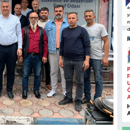
P
F
B