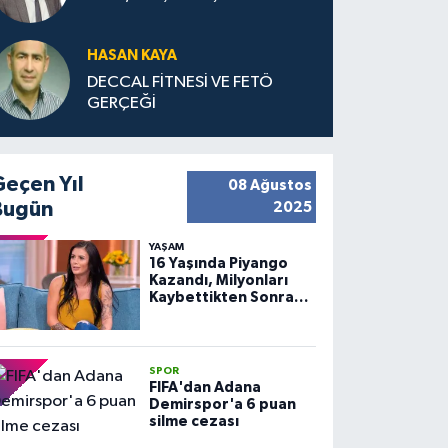
HASAN KAYA
DECCAL FİTNESİ VE FETÖ
GERÇEĞİ
Geçen Yıl
08 Ağustos
Bugün
2025
YAŞAM
16 Yaşında Piyango
Kazandı, Milyonları
Kaybettikten Sonra
Huzuru Buldu
SPOR
FIFA'dan Adana
Demirspor'a 6 puan
silme cezası