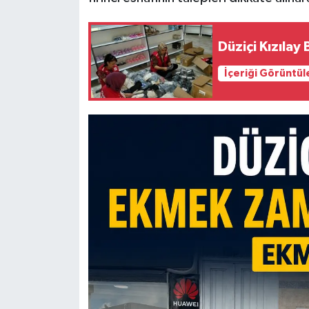
Düziçi Kızılay
İçeriği Görüntül