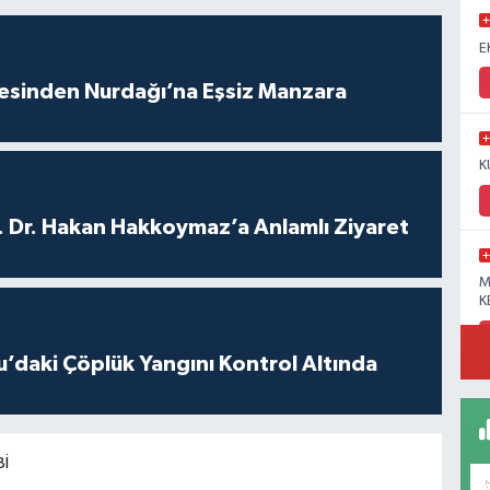
E
vesinden Nurdağı’na Eşsiz Manzara
K
. Dr. Hakan Hakkoymaz’a Anlamlı Ziyaret
M
K
’daki Çöplük Yangını Kontrol Altında
BI