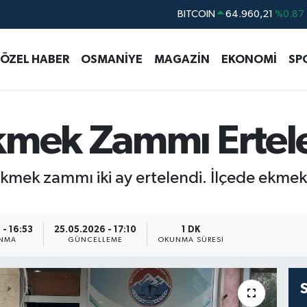
DOLAR
47,7436
%0.18
EURO
55,2510
%0.32
ÖZEL HABER
OSMANİYE
MAGAZİN
EKONOMİ
SP
STERLİN
64,4811
%0.38
GRAM ALTIN
6660.55
%0.03
BİST100
13.779
%-14
kmek Zammı Ertel
BITCOIN
64.960,21
%0.87
kmek zammı iki ay ertelendi. İlçede ekmek
 - 16:53
25.05.2026 - 17:10
1 DK
ANMA
GÜNCELLEME
OKUNMA SÜRESI