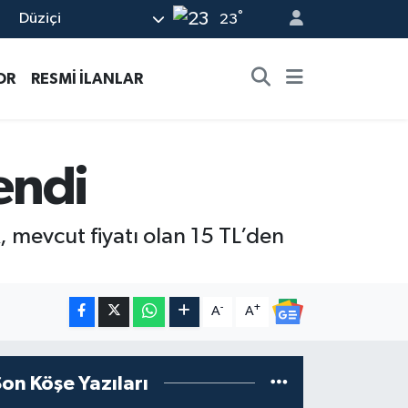
°
Düziçi
23
OR
RESMİ İLANLAR
endi
, mevcut fiyatı olan 15 TL’den
-
+
A
A
Son Köşe Yazıları