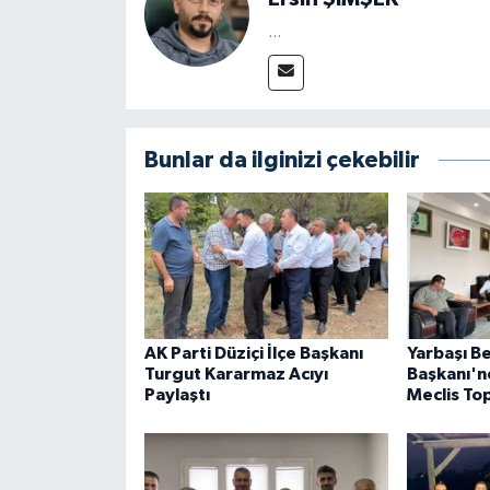
...
Bunlar da ilginizi çekebilir
AK Parti Düziçi İlçe Başkanı
Yarbaşı B
Turgut Kararmaz Acıyı
Başkanı'n
Paylaştı
Meclis Top