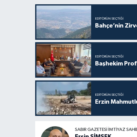
EDITÖRÜN SEÇTIĞI
Bahçe’nin Zir
EDITÖRÜN SEÇTIĞI
Başhekim Prof
EDITÖRÜN SEÇTIĞI
Erzin Mahmutlu
SABIR GAZETESI İMTIYAZ SAHI
Ersin ŞİMŞEK