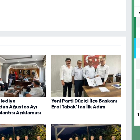
elediye
Yeni Parti Düziçi İlçe Başkanı
dan Ağustos Ayı
Erol Tabak'tan İlk Adım
lantısı Açıklaması
1