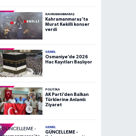
KAHRAMANMARAŞ
Kahramanmaraş’ta
Murat Kekilli konser
verdi
GENEL
Osmaniye’de 2026
Hac Kayıtları Başlıyor
POLITIKA
AK Parti’den Balkan
Türklerine Anlamlı
Ziyaret
GENEL
GÜNCELLEME -