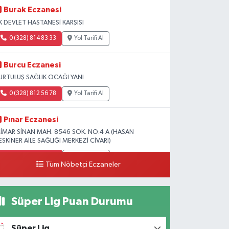
Burak Eczanesi
K DEVLET HASTANESİ KARŞISI
0 (328) 814 83 33
Yol Tarifi Al
Burcu Eczanesi
URTULUŞ SAĞLIK OCAĞI YANI
0 (328) 812 56 78
Yol Tarifi Al
Pınar Eczanesi
İMAR SİNAN MAH. 8546 SOK. NO:4 A (HASAN
ESKİNER AİLE SAĞLIĞI MERKEZİ CİVARI)
0 (328) 826 04 73
Yol Tarifi Al
Tüm Nöbetçi Eczaneler
Süper Lig Puan Durumu
Süper Lig