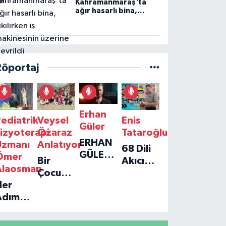
Kahramanmaraş'ta
ağır hasarlı bina,
yıkılırken iş
makinesinin üzerine
devrildi
Röportaj
Erhan
ediatrik
Veysel
Enis
Güler
izyoterapi
Özaraz
Tataroğlu
ERHAN
Uzmanı
Anlatıyor
68 Dili
GÜLER'IN
Ömer
Bir
Akıcı
YENI
Alaosman
Çocuğun
Konuşan
TEKLISI
Her
Umudu,
Öğretmenle
'TEK
Adım
Bir
Özel
GERÇEĞIM'LE
ir
Vakfın
Röportaj
BÜYÜK
Umut:
Yolculuğu