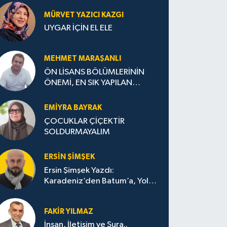
MÜRVET YAZICI KAZGI
UYGAR İÇİN EL ELE
MEHMET MARAŞANLI
ÖN LİSANS BÖLÜMLERİNİN
ÖNEMİ, EN SIK YAPILAN
HATALAR VE DOĞRU TERCİH
STRATEJİLERİ
EMIYRA BAYRAK
ÇOCUKLAR ÇİÇEKTİR
SOLDURMAYALIM
ERSIN ŞIMŞEK
Ersin Şimşek Yazdı:
Karadeniz’den Batum’a, Yolun
Bana Bıraktıkları
FAKIR YILMAZ
İnsan, İletişim ve Şura..