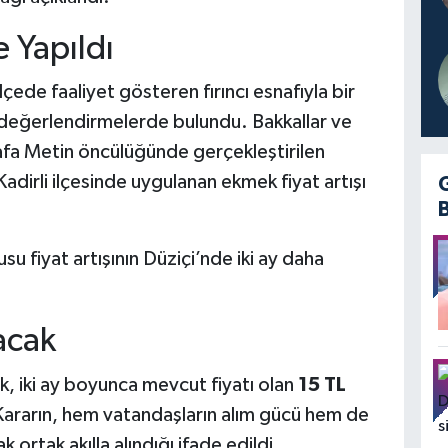
e Yapıldı
çede faaliyet gösteren fırıncı esnafıyla bir
n değerlendirmelerde bulundu. Bakkallar ve
fa Metin öncülüğünde gerçekleştirilen
irli ilçesinde uygulanan ekmek fiyat artışı
su fiyat artışının Düziçi’nde iki ay daha
acak
ek, iki ay boyunca mevcut fiyatı olan
15 TL
ararın, hem vatandaşların alım gücü hem de
ak ortak akılla alındığı ifade edildi.