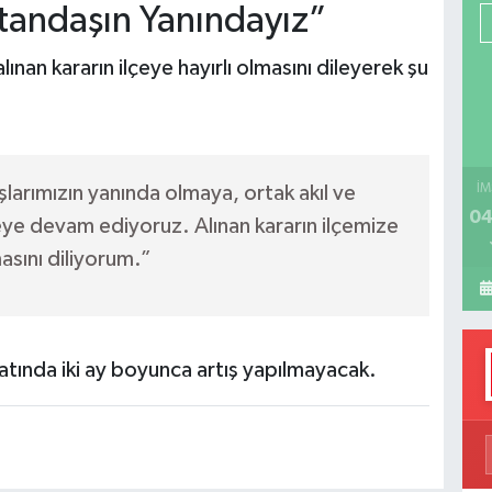
andaşın Yanındayız”
P
ınan kararın ilçeye hayırlı olmasını dileyerek şu
H
İM
arımızın yanında olmaya, ortak akıl ve
04
ye devam ediyoruz. Alınan kararın ilçemize
asını diliyorum.”
atında iki ay boyunca artış yapılmayacak.