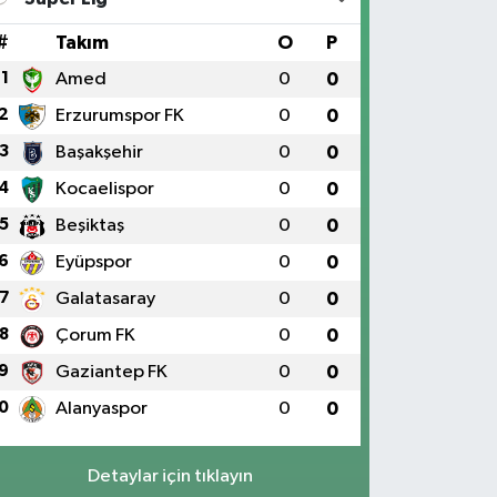
#
Takım
O
P
1
Amed
0
0
2
Erzurumspor FK
0
0
3
Başakşehir
0
0
4
Kocaelispor
0
0
5
Beşiktaş
0
0
6
Eyüpspor
0
0
7
Galatasaray
0
0
8
Çorum FK
0
0
9
Gaziantep FK
0
0
0
Alanyaspor
0
0
Detaylar için tıklayın