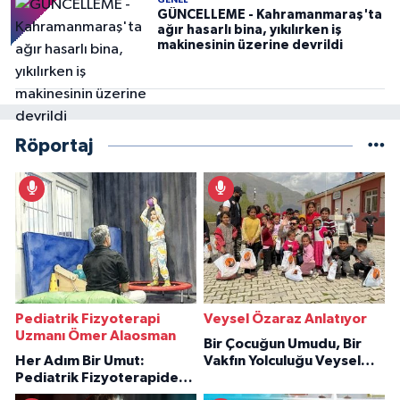
GÜNCELLEME - Kahramanmaraş'ta
ağır hasarlı bina, yıkılırken iş
makinesinin üzerine devrildi
Röportaj
Pediatrik Fizyoterapi
Veysel Özaraz Anlatıyor
Uzmanı Ömer Alaosman
Bir Çocuğun Umudu, Bir
Her Adım Bir Umut:
Vakfın Yolculuğu Veysel
Pediatrik Fizyoterapiden
Özaraz Anlatıyor
İlham Veren Hikâyeler