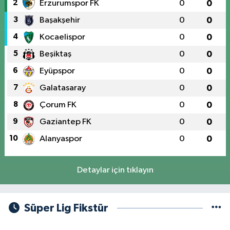
2
Erzurumspor FK
0
0
3
Başakşehir
0
0
4
Kocaelispor
0
0
5
Beşiktaş
0
0
6
Eyüpspor
0
0
7
Galatasaray
0
0
8
Çorum FK
0
0
9
Gaziantep FK
0
0
10
Alanyaspor
0
0
Detaylar için tıklayın
Süper Lig Fikstür