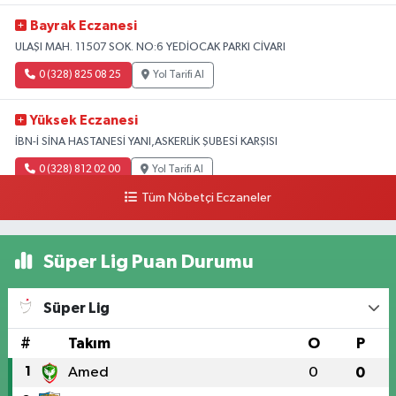
Bayrak Eczanesi
ULAŞI MAH. 11507 SOK. NO:6 YEDİOCAK PARKI CİVARI
0 (328) 825 08 25
Yol Tarifi Al
Yüksek Eczanesi
İBN-İ SİNA HASTANESİ YANI,ASKERLİK ŞUBESİ KARŞISI
0 (328) 812 02 00
Yol Tarifi Al
Tüm Nöbetçi Eczaneler
Süper Lig Puan Durumu
Süper Lig
#
Takım
O
P
1
Amed
0
0