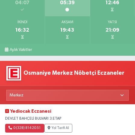
04:07
05:39
12:46
İKINDI
AKŞAM
YATSI
16:32
19:43
21:09
Aylık Vakitler
Osmaniye Merkez Nöbetçi Eczaneler
Yediocak Eczanesi
DEVLET BAHÇELİ BULVARI 3.ETAP
0 (328) 814 20 51
Yol Tarifi Al