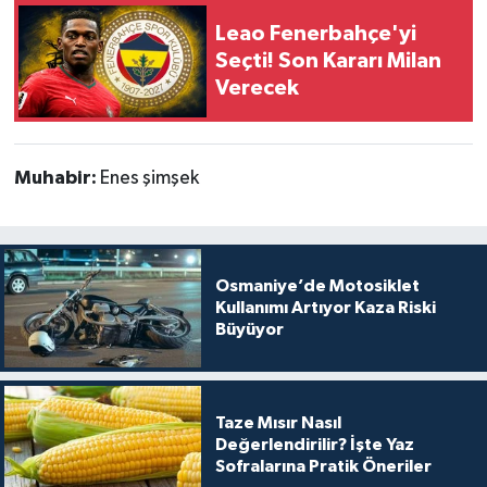
Leao Fenerbahçe'yi
Seçti! Son Kararı Milan
Verecek
Muhabir:
Enes şimşek
Osmaniye’de Motosiklet
Kullanımı Artıyor Kaza Riski
Büyüyor
Taze Mısır Nasıl
Değerlendirilir? İşte Yaz
Sofralarına Pratik Öneriler