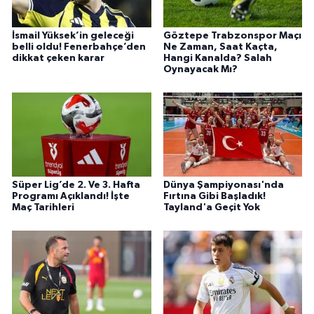
İsmail Yüksek’in geleceği
Göztepe Trabzonspor Maçı
belli oldu! Fenerbahçe’den
Ne Zaman, Saat Kaçta,
dikkat çeken karar
Hangi Kanalda? Salah
Oynayacak Mı?
Süper Lig’de 2. Ve 3. Hafta
Dünya Şampiyonası'nda
Programı Açıklandı! İşte
Fırtına Gibi Başladık!
Maç Tarihleri
Tayland'a Geçit Yok