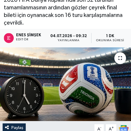
tamamlanmasının ardından gözler çeyrek final
bileti için oynanacak son 16 turu karşılaşmalarına
çevrildi.
ENES ŞIMŞEK
04.07.2026 - 09:32
1 DK
EDITÖR
YAYINLANMA
OKUNMA SÜRESI
Paylaş
-
+
A
A