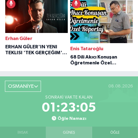
Erhan Güler
ERHAN GÜLER'IN YENI
Enis Tataroğlu
TEKLISI 'TEK GERÇEĞIM'LE
68 Dili Akıcı Konuşan
BÜYÜK DÖNÜŞÜ
Öğretmenle Özel
Röportaj
OSMANİYE
08.08.2026
SONRAKI VAKTE KALAN
01:23:04
Öğle Namazı
İMSAK
GÜNEŞ
ÖĞLE