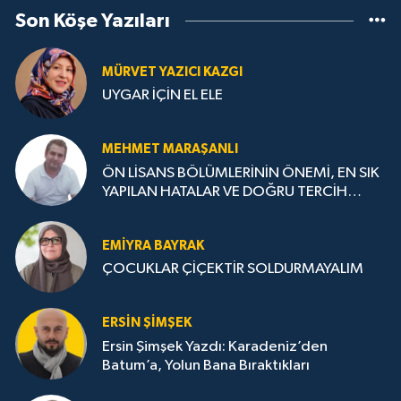
Son Köşe Yazıları
MÜRVET YAZICI KAZGI
UYGAR İÇİN EL ELE
MEHMET MARAŞANLI
ÖN LİSANS BÖLÜMLERİNİN ÖNEMİ, EN SIK
YAPILAN HATALAR VE DOĞRU TERCİH
STRATEJİLERİ
EMIYRA BAYRAK
ÇOCUKLAR ÇİÇEKTİR SOLDURMAYALIM
ERSIN ŞIMŞEK
Ersin Şimşek Yazdı: Karadeniz’den
Batum’a, Yolun Bana Bıraktıkları