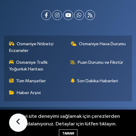
Osmaniye Nöbetçi
Osmaniye Hava Durumu
Eczaneler
Osmaniye Trafik
Puan Durumu ve Fikstür
Yoğunluk Haritası
Tüm Manşetler
Son Dakika Haberleri
Haber Arşivi
Künye
İletişim
Gizlilik Sözleşmesi
En iyi site deneyimi sağlamak için çerezlerden
faydalanıyoruz. Detaylar için lütfen tıklayın.
Haber Yazılımı:
TE Bilişim
TAMAM