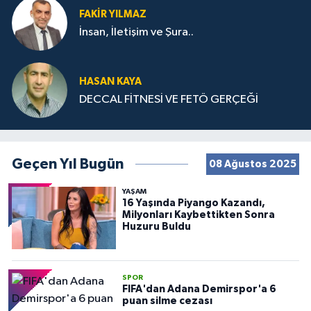
FAKIR YILMAZ
İnsan, İletişim ve Şura..
HASAN KAYA
DECCAL FİTNESİ VE FETÖ GERÇEĞİ
Geçen Yıl Bugün
08 Ağustos 2025
YAŞAM
16 Yaşında Piyango Kazandı,
Milyonları Kaybettikten Sonra
Huzuru Buldu
SPOR
FIFA'dan Adana Demirspor'a 6
puan silme cezası