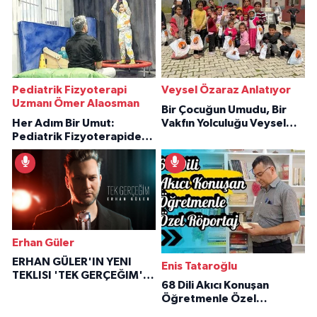
Pediatrik Fizyoterapi
Veysel Özaraz Anlatıyor
Uzmanı Ömer Alaosman
Bir Çocuğun Umudu, Bir
Her Adım Bir Umut:
Vakfın Yolculuğu Veysel
Pediatrik Fizyoterapiden
Özaraz Anlatıyor
İlham Veren Hikâyeler
Erhan Güler
ERHAN GÜLER'IN YENI
Enis Tataroğlu
TEKLISI 'TEK GERÇEĞIM'LE
68 Dili Akıcı Konuşan
BÜYÜK DÖNÜŞÜ
Öğretmenle Özel
Röportaj