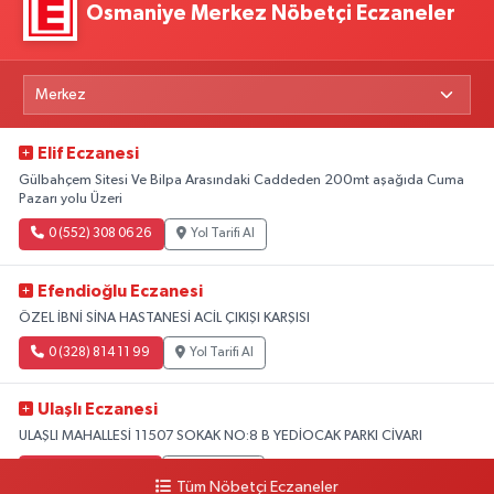
Osmaniye Merkez Nöbetçi Eczaneler
Elif Eczanesi
Gülbahçem Sitesi Ve Bilpa Arasındaki Caddeden 200mt aşağıda Cuma
Pazarı yolu Üzeri
0 (552) 308 06 26
Yol Tarifi Al
Efendioğlu Eczanesi
ÖZEL İBNİ SİNA HASTANESİ ACİL ÇIKIŞI KARŞISI
0 (328) 814 11 99
Yol Tarifi Al
Ulaşlı Eczanesi
ULAŞLI MAHALLESİ 11507 SOKAK NO:8 B YEDİOCAK PARKI CİVARI
0 (546) 158 81 80
Yol Tarifi Al
Tüm Nöbetçi Eczaneler