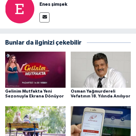
Enes şimşek
Bunlar da ilginizi çekebilir
Gelinim Mutfakta Yeni
Osman Yağmurdereli
Sezonuyla Ekrana Dönüyor
Vefatının 18. Yılında Anılıyor