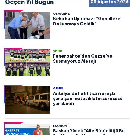
Geçen Yıl Bugün
06 Ağustos 2025
OSMANIYE
Bekirhan Uyutmaz: “Gönüllere
Dokunmaya Geldik”
SPOR
Fenerbahçe’den Gazze’ye
Susmuyoruz Mesajı
GENEL
Antalya'da hafif ticari araçla
çarpışan motosikletin sürücüsü
yaralandı
EKONOMI
Başkan Yücel: “Aile Bütünlüğü Bu