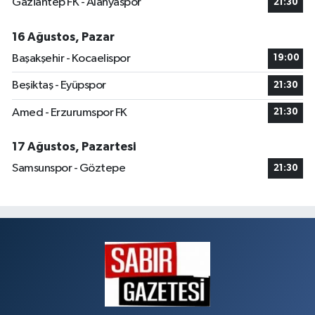
Gaziantep FK - Alanyaspor
21:30
16 Ağustos, Pazar
Başakşehir - Kocaelispor
19:00
Beşiktaş - Eyüpspor
21:30
Amed - Erzurumspor FK
21:30
17 Ağustos, Pazartesi
Samsunspor - Göztepe
21:30