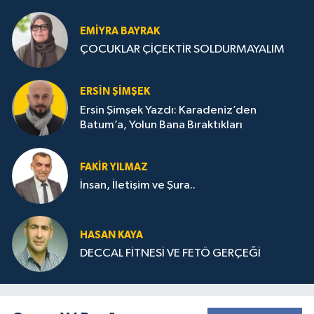
STRATEJİLERİ
EMIYRA BAYRAK
ÇOCUKLAR ÇİÇEKTİR SOLDURMAYALIM
ERSIN ŞIMŞEK
Ersin Şimşek Yazdı: Karadeniz’den
Batum’a, Yolun Bana Bıraktıkları
FAKIR YILMAZ
İnsan, İletişim ve Şura..
HASAN KAYA
DECCAL FİTNESİ VE FETÖ GERÇEĞİ