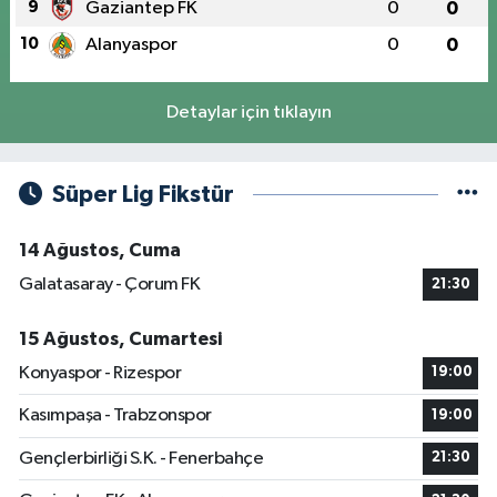
9
Gaziantep FK
0
0
10
Alanyaspor
0
0
Detaylar için tıklayın
Süper Lig Fikstür
14 Ağustos, Cuma
Galatasaray - Çorum FK
21:30
15 Ağustos, Cumartesi
Konyaspor - Rizespor
19:00
Kasımpaşa - Trabzonspor
19:00
Gençlerbirliği S.K. - Fenerbahçe
21:30