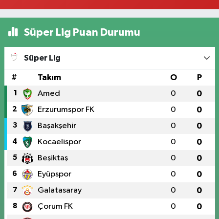
Süper Lig Puan Durumu
Süper Lig
#
Takım
O
P
1
Amed
0
0
2
Erzurumspor FK
0
0
3
Başakşehir
0
0
4
Kocaelispor
0
0
5
Beşiktaş
0
0
6
Eyüpspor
0
0
7
Galatasaray
0
0
8
Çorum FK
0
0