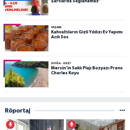
Şartlarda Sağlanamaz”
YAŞAM
Kahvaltıların Gizli Yıldızı Ev Yapımı
Acılı Sos
DOĞA - GEZI
Mersin’in Saklı Plajı Bozyazı Prens
Charles Koyu
Röportaj