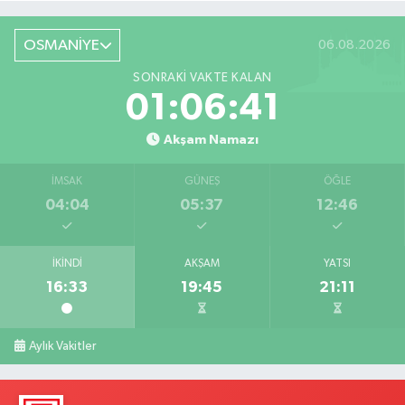
OSMANİYE
06.08.2026
SONRAKI VAKTE KALAN
01:06:40
Akşam Namazı
İMSAK
GÜNEŞ
ÖĞLE
04:04
05:37
12:46
İKINDI
AKŞAM
YATSI
16:33
19:45
21:11
Aylık Vakitler