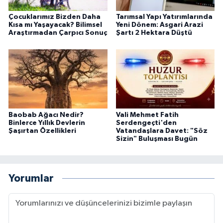
Çocuklarımız Bizden Daha
Tarımsal Yapı Yatırımlarında
Kısa mı Yaşayacak? Bilimsel
Yeni Dönem: Asgari Arazi
Araştırmadan Çarpıcı Sonuç
Şartı 2 Hektara Düştü
Baobab Ağacı Nedir?
Vali Mehmet Fatih
Binlerce Yıllık Devlerin
Serdengeçti'den
Şaşırtan Özellikleri
Vatandaşlara Davet: "Söz
Sizin" Buluşması Bugün
Yorumlar