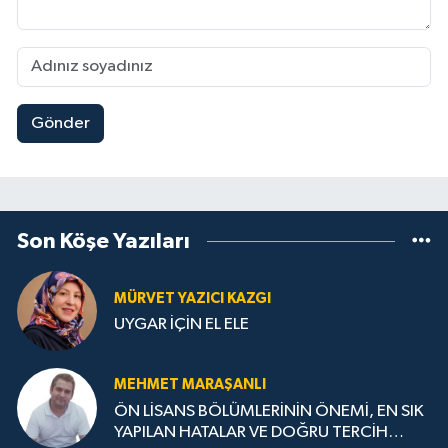
Gönder
Son Köşe Yazıları
MÜRVET YAZICI KAZGI
UYGAR İÇİN EL ELE
MEHMET MARAŞANLI
ÖN LİSANS BÖLÜMLERİNİN ÖNEMİ, EN SIK
YAPILAN HATALAR VE DOĞRU TERCİH