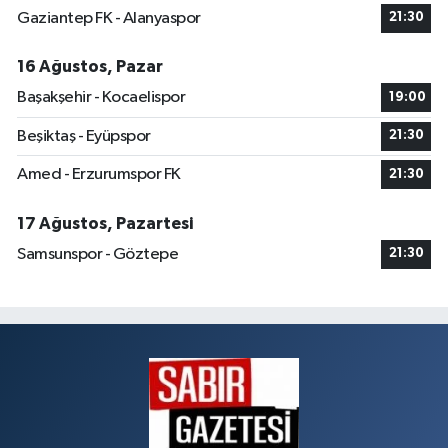
Gaziantep FK - Alanyaspor
21:30
16 Ağustos, Pazar
Başakşehir - Kocaelispor
19:00
Beşiktaş - Eyüpspor
21:30
Amed - Erzurumspor FK
21:30
17 Ağustos, Pazartesi
Samsunspor - Göztepe
21:30