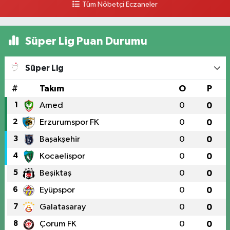
Tüm Nöbetçi Eczaneler
Süper Lig Puan Durumu
Süper Lig
#
Takım
O
P
1
Amed
0
0
2
Erzurumspor FK
0
0
3
Başakşehir
0
0
4
Kocaelispor
0
0
5
Beşiktaş
0
0
6
Eyüpspor
0
0
7
Galatasaray
0
0
8
Çorum FK
0
0