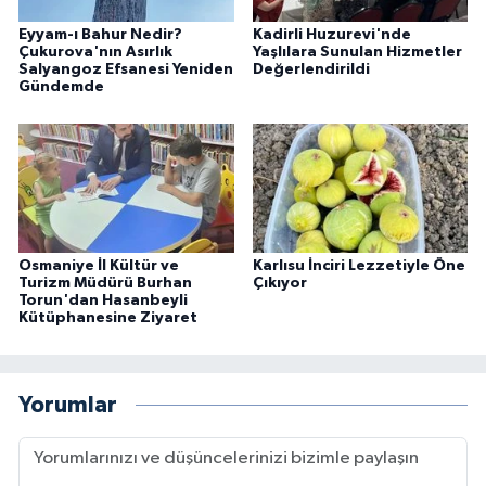
Eyyam-ı Bahur Nedir?
Kadirli Huzurevi'nde
Çukurova'nın Asırlık
Yaşlılara Sunulan Hizmetler
Salyangoz Efsanesi Yeniden
Değerlendirildi
Gündemde
Osmaniye İl Kültür ve
Karlısu İnciri Lezzetiyle Öne
Turizm Müdürü Burhan
Çıkıyor
Torun'dan Hasanbeyli
Kütüphanesine Ziyaret
Yorumlar