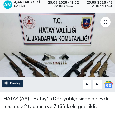
AJANS MERKEZI
25.05.2026 - 11:02
25.05.2026 - 12:
EDITÖR
YAYINLANMA
GÜNCELLEME
Paylaş
-
+
A
A
HATAY (AA) - Hatay'ın Dörtyol ilçesinde bir evde
ruhsatsız 2 tabanca ve 7 tüfek ele geçirildi.