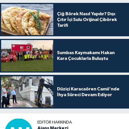
Çiğ Börek Nasıl Yapılır? Dışı
Çıtır İçi Sulu Orijinal Çibörek
Tarifi
Sumbas Kaymakamı Hakan
Kara Çocuklarla Buluştu
Düziçi Karacaören Camii'nde
İhya Süreci Devam Ediyor
EDITÖR HAKKINDA
Ajans Merkezi