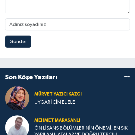
Gönder
Son Köşe Yazıları
MÜRVET YAZICI KAZGI
UYGAR İÇİN EL ELE
MEHMET MARAŞANLI
ÖN LİSANS BÖLÜMLERİNİN ÖNEMİ, EN SIK
YAPILAN HATALAR VE DOĞRU TERCİH