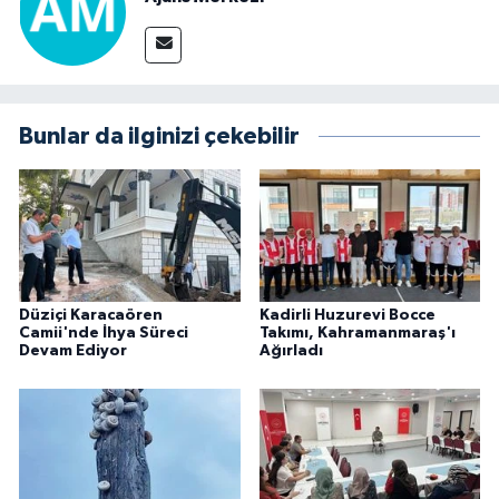
Bunlar da ilginizi çekebilir
Düziçi Karacaören
Kadirli Huzurevi Bocce
Camii'nde İhya Süreci
Takımı, Kahramanmaraş'ı
Devam Ediyor
Ağırladı