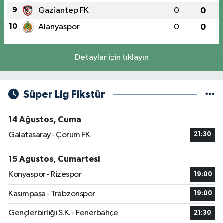
9
Gaziantep FK
0
0
10
Alanyaspor
0
0
Detaylar için tıklayın
Süper Lig Fikstür
14 Ağustos, Cuma
Galatasaray - Çorum FK
21:30
15 Ağustos, Cumartesi
Konyaspor - Rizespor
19:00
Kasımpaşa - Trabzonspor
19:00
Gençlerbirliği S.K. - Fenerbahçe
21:30