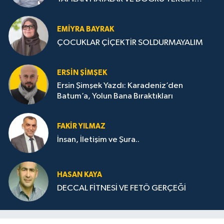
STRATEJİLERİ
EMIYRA BAYRAK
ÇOCUKLAR ÇİÇEKTİR SOLDURMAYALIM
ERSIN ŞIMŞEK
Ersin Şimşek Yazdı: Karadeniz’den
Batum’a, Yolun Bana Bıraktıkları
FAKIR YILMAZ
İnsan, İletişim ve Şura..
HASAN KAYA
DECCAL FİTNESİ VE FETÖ GERÇEĞİ