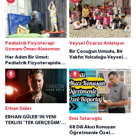
Pediatrik Fizyoterapi
Veysel Özaraz Anlatıyor
Uzmanı Ömer Alaosman
Bir Çocuğun Umudu, Bir
Her Adım Bir Umut:
Vakfın Yolculuğu Veysel
Pediatrik Fizyoterapiden
Özaraz Anlatıyor
İlham Veren Hikâyeler
Erhan Güler
ERHAN GÜLER'IN YENI
Enis Tataroğlu
TEKLISI 'TEK GERÇEĞIM'LE
68 Dili Akıcı Konuşan
BÜYÜK DÖNÜŞÜ
Öğretmenle Özel