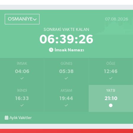
Röportaj
OSMANİYE
07.08.2026
SONRAKI VAKTE KALAN
06:39:25
İmsak Namazı
İMSAK
GÜNEŞ
ÖĞLE
04:06
05:38
12:46
İKINDI
AKŞAM
YATSI
16:33
19:44
21:10
Aylık Vakitler