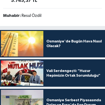
5.745,37 TL
Muhabir:
Resul Özdil
Osmaniye'de Bugün Hava Nasıl
Olacak?
Vali Serdengeçti: "Huzur
Hepimizin Ortak Sorumluluğu"
Osmaniye Serbest Piyasasında
Dolar ve Euro'da Son Durum