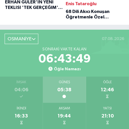
ERHAN GÜLER'IN YENI
Enis Tataroğlu
TEKLISI 'TEK GERÇEĞIM'LE
68 Dili Akıcı Konuşan
BÜYÜK DÖNÜŞÜ
Öğretmenle Özel
Röportaj
OSMANİYE
07.08.2026
SONRAKI VAKTE KALAN
06:43:48
Öğle Namazı
İMSAK
GÜNEŞ
ÖĞLE
04:06
05:38
12:46
İKINDI
AKŞAM
YATSI
16:33
19:44
21:10