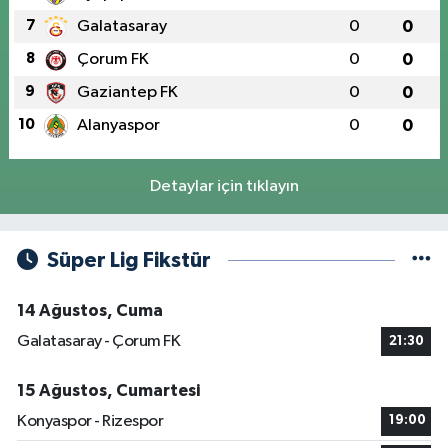
7
Galatasaray
0
0
8
Çorum FK
0
0
9
Gaziantep FK
0
0
10
Alanyaspor
0
0
Detaylar için tıklayın
Süper Lig Fikstür
14 Ağustos, Cuma
Galatasaray - Çorum FK
21:30
15 Ağustos, Cumartesi
Konyaspor - Rizespor
19:00