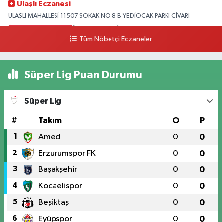
Ulaşlı Eczanesi
ULAŞLI MAHALLESİ 11507 SOKAK NO:8 B YEDİOCAK PARKI CİVARI
0 (546) 158 81 80
Yol Tarifi Al
Tüm Nöbetçi Eczaneler
Süper Lig Puan Durumu
Süper Lig
#
Takım
O
P
1
Amed
0
0
2
Erzurumspor FK
0
0
3
Başakşehir
0
0
4
Kocaelispor
0
0
5
Beşiktaş
0
0
6
Eyüpspor
0
0