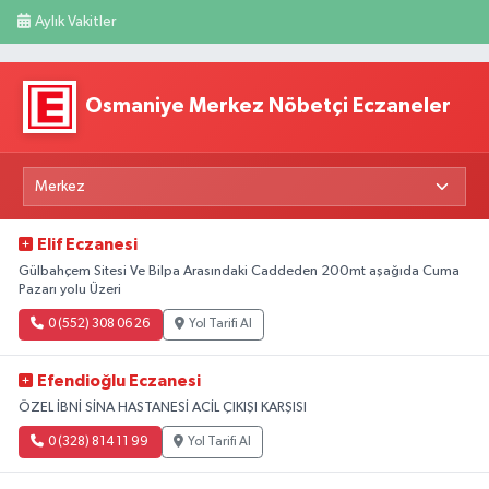
Aylık Vakitler
Osmaniye Merkez Nöbetçi Eczaneler
Elif Eczanesi
Gülbahçem Sitesi Ve Bilpa Arasındaki Caddeden 200mt aşağıda Cuma
Pazarı yolu Üzeri
0 (552) 308 06 26
Yol Tarifi Al
Efendioğlu Eczanesi
ÖZEL İBNİ SİNA HASTANESİ ACİL ÇIKIŞI KARŞISI
0 (328) 814 11 99
Yol Tarifi Al