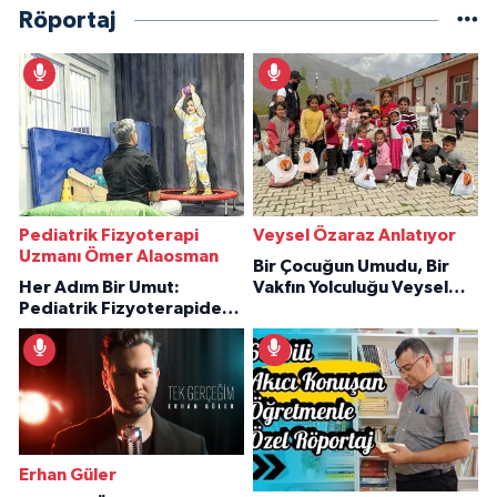
Röportaj
Pediatrik Fizyoterapi
Veysel Özaraz Anlatıyor
Uzmanı Ömer Alaosman
Bir Çocuğun Umudu, Bir
Her Adım Bir Umut:
Vakfın Yolculuğu Veysel
Pediatrik Fizyoterapiden
Özaraz Anlatıyor
İlham Veren Hikâyeler
Erhan Güler