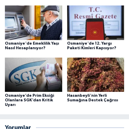
Osmaniye'de Emeklilik Yaşı
Osmaniye'de 12. Yargı
Nasıl Hesaplanıyor?
Paketi Kimleri Kapsıyor?
Osmaniye’de Prim Eksiği
Hasanbeyli'nin Yerli
Olanlara SGK’dan Kritik
Sumağına Destek Çağrısı
Uyarı
Yorumlar