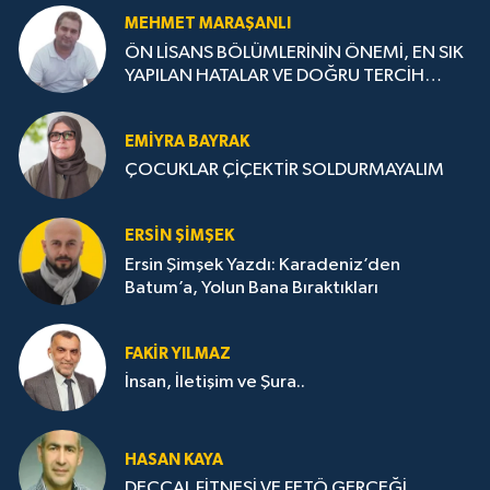
MEHMET MARAŞANLI
ÖN LİSANS BÖLÜMLERİNİN ÖNEMİ, EN SIK
YAPILAN HATALAR VE DOĞRU TERCİH
STRATEJİLERİ
EMIYRA BAYRAK
ÇOCUKLAR ÇİÇEKTİR SOLDURMAYALIM
ERSIN ŞIMŞEK
Ersin Şimşek Yazdı: Karadeniz’den
Batum’a, Yolun Bana Bıraktıkları
FAKIR YILMAZ
İnsan, İletişim ve Şura..
HASAN KAYA
DECCAL FİTNESİ VE FETÖ GERÇEĞİ