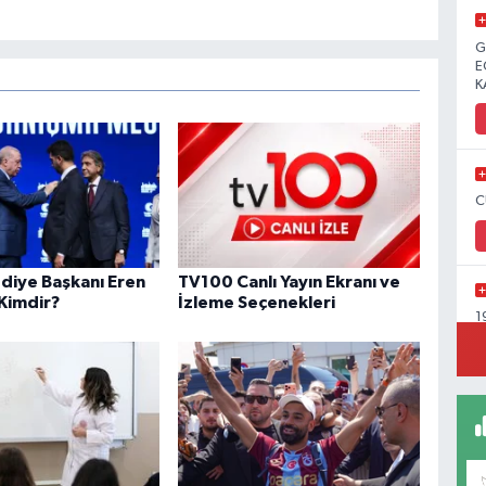
G
E
K
C
ediye Başkanı Eren
TV100 Canlı Yayın Ekranı ve
 Kimdir?
İzleme Seçenekleri
1
Y
C