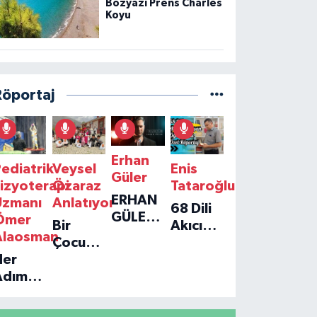
Bozyazı Prens Charles
Koyu
Röportaj
Erhan
ediatrik
Veysel
Enis
Güler
izyoterapi
Özaraz
Tataroğlu
ERHAN
Uzmanı
Anlatıyor
68 Dili
GÜLER'IN
Ömer
Bir
Akıcı
YENI
Alaosman
Çocuğun
Konuşan
TEKLISI
Her
Umudu,
Öğretmenle
'TEK
Adım
Bir
Özel
GERÇEĞIM'LE
ir
Vakfın
Röportaj
BÜYÜK
Umut:
Yolculuğu