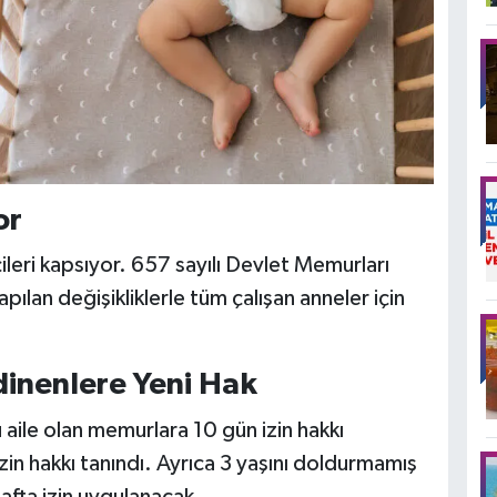
or
eri kapsıyor. 657 sayılı Devlet Memurları
pılan değişikliklerle tüm çalışan anneler için
dinenlere Yeni Hak
ile olan memurlara 10 gün izin hakkı
 izin hakkı tanındı. Ayrıca 3 yaşını doldurmamış
fta izin uygulanacak.