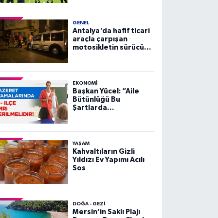
GENEL
Antalya'da hafif ticari
araçla çarpışan
motosikletin sürücüsü
yaralandı
EKONOMI
Başkan Yücel: “Aile
Bütünlüğü Bu
Şartlarda
Sağlanamaz”
YAŞAM
Kahvaltıların Gizli
Yıldızı Ev Yapımı Acılı
Sos
DOĞA - GEZI
Mersin’in Saklı Plajı