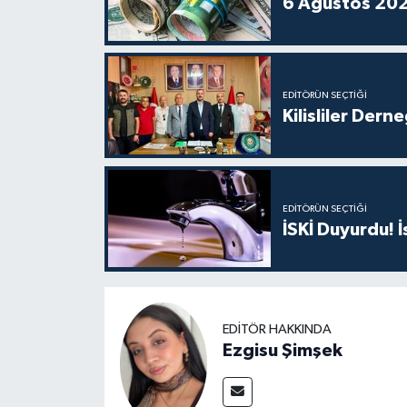
EDITÖRÜN SEÇTIĞI
Kilisliler Der
EDITÖRÜN SEÇTIĞI
İSKİ Duyurdu! 
EDITÖR HAKKINDA
Ezgisu Şimşek