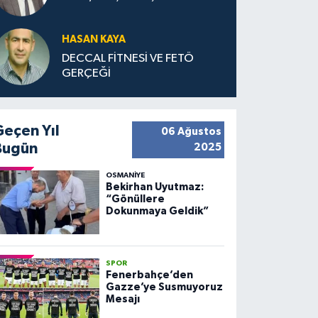
HASAN KAYA
DECCAL FİTNESİ VE FETÖ
GERÇEĞİ
Geçen Yıl
06 Ağustos
Bugün
2025
OSMANIYE
Bekirhan Uyutmaz:
“Gönüllere
Dokunmaya Geldik”
SPOR
Fenerbahçe’den
Gazze’ye Susmuyoruz
Mesajı