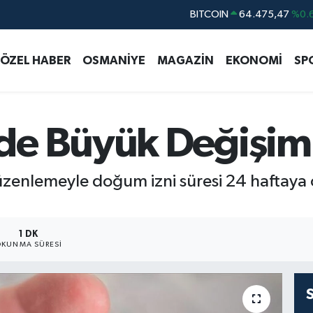
DOLAR
47,5971
%0.
EURO
55,1336
%0.
ÖZEL HABER
OSMANİYE
MAGAZİN
EKONOMİ
SP
STERLİN
64,2534
%0.
GRAM ALTIN
6527.85
%0.
BİST100
13.703
de Büyük Değişim
BITCOIN
64.475,47
%0.
enlemeyle doğum izni süresi 24 haftaya çık
1 DK
KUNMA SÜRESI