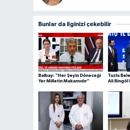
Bunlar da ilginizi çekebilir
Balbay: "Her Şeyin Döneceği
Tuzla Bel
Yer Milletin Makamıdır"
Ali Bingöl