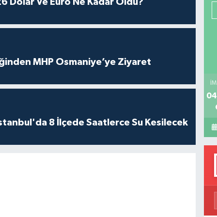
6 Ağustos 2026 Dolar Ve Euro Ne Kadar Oldu?
P
H
neğinden MHP Osmaniye’ye Ziyaret
İM
04
İstanbul'da 8 İlçede Saatlerce Su Kesilecek