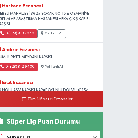
Hastane Eczanesi
EBELİ MAHALLESİ 3625 SOKAK NO:15 E OSMANİYE
ĞİTİM VE ARAŞTIRMA HASTANESİ ARKA ÇIKIŞ KAPISI
ARŞISI
0 (328) 813 80 40
Yol Tarifi Al
Andırın Eczanesi
UMHURİYET MEYDANI KARŞISI
0 (328) 812 94 00
Yol Tarifi Al
Erat Eczanesi
9 NOLU ASM KARSISI KARABOYUNLU DOLMUu015e
OLUNDA Mu0130MAR Su0130NAN OKULU
Tüm Nöbetçi Eczaneler
u0130VARI
0 (328) 825 39 39
Yol Tarifi Al
Süper Lig Puan Durumu
Süper Lig