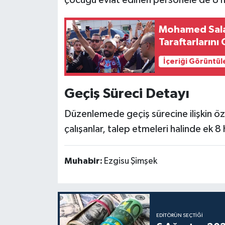
Mohamed Salah
Taraftarlarını
İçeriği Görüntül
Geçiş Süreci Detayı
Düzenlemede geçiş sürecine ilişkin özel
çalışanlar, talep etmeleri halinde ek 8 
Muhabir:
Ezgisu Şimşek
EDITÖRÜN SEÇTIĞI