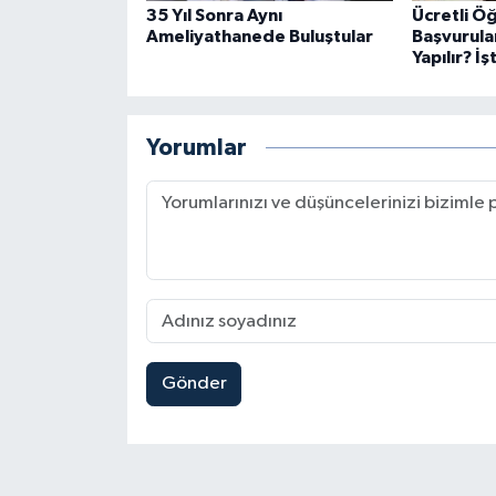
35 Yıl Sonra Aynı
Ücretli Ö
Ameliyathanede Buluştular
Başvurular
Yapılır? İ
Yorumlar
Gönder