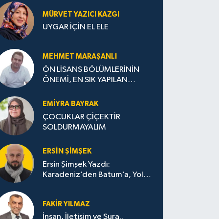
MÜRVET YAZICI KAZGI
UYGAR İÇİN EL ELE
MEHMET MARAŞANLI
ÖN LİSANS BÖLÜMLERİNİN
ÖNEMİ, EN SIK YAPILAN
HATALAR VE DOĞRU TERCİH
STRATEJİLERİ
EMIYRA BAYRAK
ÇOCUKLAR ÇİÇEKTİR
SOLDURMAYALIM
ERSIN ŞIMŞEK
Ersin Şimşek Yazdı:
Karadeniz’den Batum’a, Yolun
Bana Bıraktıkları
FAKIR YILMAZ
İnsan, İletişim ve Şura..