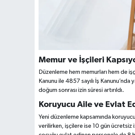
Memur ve İşçileri Kapsıy
Düzenleme hem memurları hem de işçil
Kanunu ile 4857 sayılı İş Kanunu’nda ya
doğum sonrası izin süresi artırıldı.
Koruyucu Aile ve Evlat E
Yeni düzenleme kapsamında koruyucu a
verilirken, işçilere ise 10 gün ücretsiz
çocuğu evlat edinen personele de 8 ha