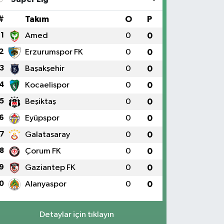
#
Takım
O
P
1
Amed
0
0
2
Erzurumspor FK
0
0
3
Başakşehir
0
0
4
Kocaelispor
0
0
5
Beşiktaş
0
0
6
Eyüpspor
0
0
7
Galatasaray
0
0
8
Çorum FK
0
0
9
Gaziantep FK
0
0
0
Alanyaspor
0
0
Detaylar için tıklayın