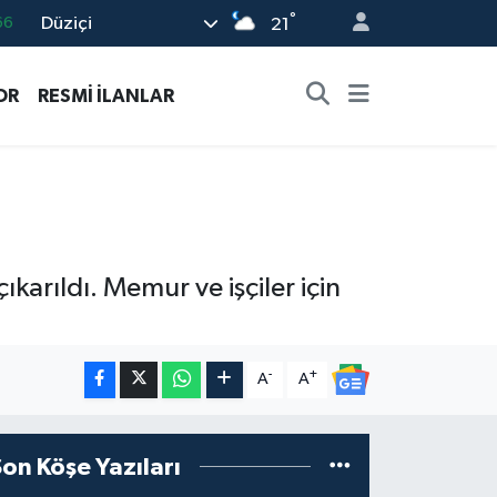
°
Düziçi
05
21
18
OR
RESMİ İLANLAR
22
54
%0
66
arıldı. Memur ve işçiler için
-
+
A
A
Son Köşe Yazıları