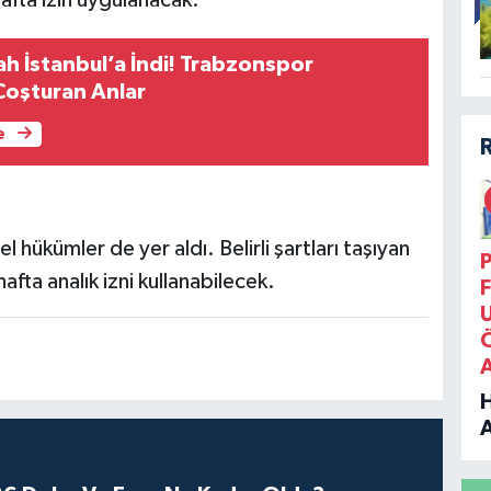
 İstanbul’a İndi! Trabzonspor
 Coşturan Anlar
e
 hükümler de yer aldı. Belirli şartları taşıyan
P
hafta analık izni kullanabilecek.
F
B