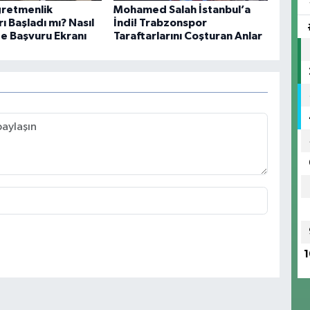
ğretmenlik
Mohamed Salah İstanbul’a
ı Başladı mı? Nasıl
İndi! Trabzonspor
şte Başvuru Ekranı
Taraftarlarını Coşturan Anlar
1