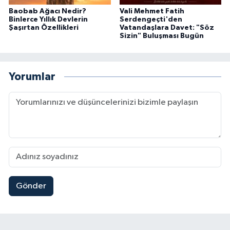
Baobab Ağacı Nedir?
Vali Mehmet Fatih
Binlerce Yıllık Devlerin
Serdengeçti'den
Şaşırtan Özellikleri
Vatandaşlara Davet: "Söz
Sizin" Buluşması Bugün
Yorumlar
Gönder