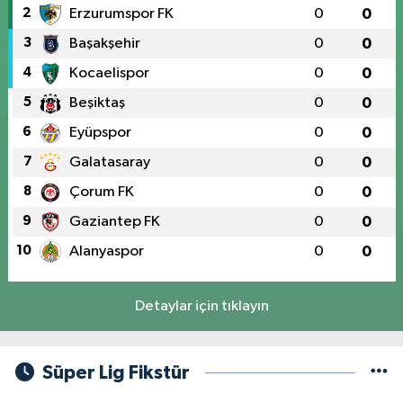
2
Erzurumspor FK
0
0
3
Başakşehir
0
0
4
Kocaelispor
0
0
5
Beşiktaş
0
0
6
Eyüpspor
0
0
7
Galatasaray
0
0
8
Çorum FK
0
0
9
Gaziantep FK
0
0
10
Alanyaspor
0
0
Detaylar için tıklayın
Süper Lig Fikstür