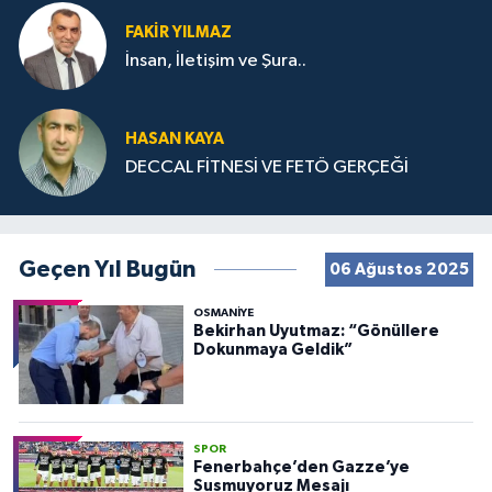
FAKIR YILMAZ
İnsan, İletişim ve Şura..
HASAN KAYA
DECCAL FİTNESİ VE FETÖ GERÇEĞİ
Geçen Yıl Bugün
06 Ağustos 2025
OSMANIYE
Bekirhan Uyutmaz: “Gönüllere
Dokunmaya Geldik”
SPOR
Fenerbahçe’den Gazze’ye
Susmuyoruz Mesajı