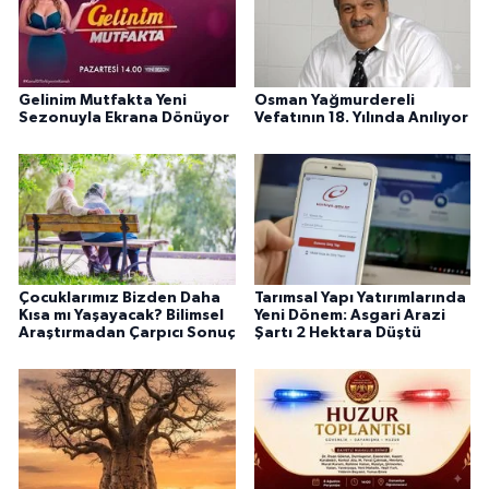
Gelinim Mutfakta Yeni
Osman Yağmurdereli
Sezonuyla Ekrana Dönüyor
Vefatının 18. Yılında Anılıyor
Çocuklarımız Bizden Daha
Tarımsal Yapı Yatırımlarında
Kısa mı Yaşayacak? Bilimsel
Yeni Dönem: Asgari Arazi
Araştırmadan Çarpıcı Sonuç
Şartı 2 Hektara Düştü