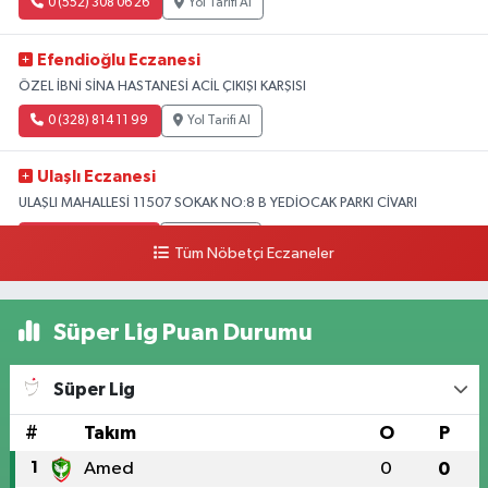
0 (552) 308 06 26
Yol Tarifi Al
Efendioğlu Eczanesi
ÖZEL İBNİ SİNA HASTANESİ ACİL ÇIKIŞI KARŞISI
0 (328) 814 11 99
Yol Tarifi Al
Ulaşlı Eczanesi
ULAŞLI MAHALLESİ 11507 SOKAK NO:8 B YEDİOCAK PARKI CİVARI
0 (546) 158 81 80
Yol Tarifi Al
Tüm Nöbetçi Eczaneler
Süper Lig Puan Durumu
Süper Lig
#
Takım
O
P
1
Amed
0
0