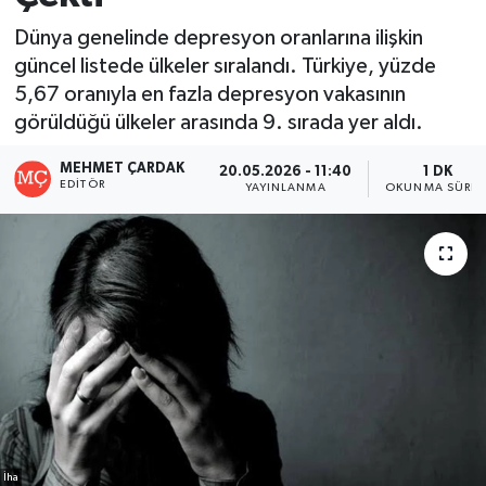
Dünya genelinde depresyon oranlarına ilişkin
güncel listede ülkeler sıralandı. Türkiye, yüzde
5,67 oranıyla en fazla depresyon vakasının
görüldüğü ülkeler arasında 9. sırada yer aldı.
MEHMET ÇARDAK
20.05.2026 - 11:40
1 DK
EDITÖR
YAYINLANMA
OKUNMA SÜRES
İha