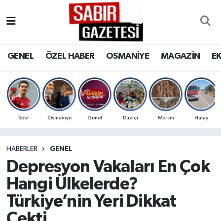
GENEL
Osmaniye Nöbetçi Eczaneler
GENEL
ÖZEL HABER
OSMANİYE
MAGAZİN
E
ÖZEL HABER
Osmaniye Hava Durumu
OSMANİYE
Osmaniye Trafik Yoğunluk Haritası
MAGAZİN
Süper Lig Puan Durumu ve Fikstür
Spor
Osmaniye
Genel
Düziçi
Mersin
Hatay
EKONOMİ
Tüm Manşetler
HABERLER
GENEL
Depresyon Vakaları En Çok
SPOR
Son Dakika Haberleri
Hangi Ülkelerde?
RESMİ İLANLAR
Haber Arşivi
Türkiye’nin Yeri Dikkat
Çekti