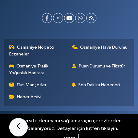
Osmaniye Nöbetçi
Osmaniye Hava Durumu
Eczaneler
Osmaniye Trafik
Puan Durumu ve Fikstür
Yoğunluk Haritası
Tüm Manşetler
Son Dakika Haberleri
Haber Arşivi
Künye
İletişim
Gizlilik Sözleşmesi
En iyi site deneyimi sağlamak için çerezlerden
faydalanıyoruz. Detaylar için lütfen tıklayın.
Haber Yazılımı:
TE Bilişim