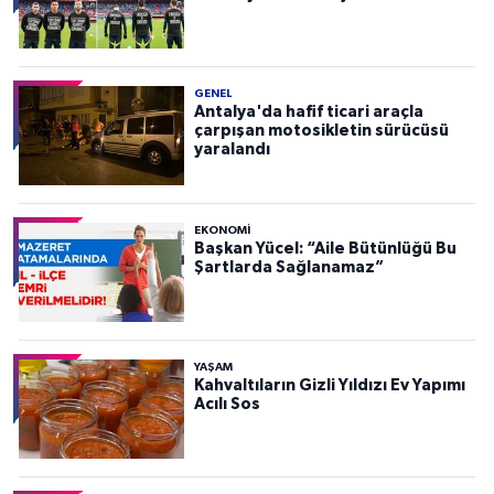
GENEL
Antalya'da hafif ticari araçla
çarpışan motosikletin sürücüsü
yaralandı
EKONOMI
Başkan Yücel: “Aile Bütünlüğü Bu
Şartlarda Sağlanamaz”
YAŞAM
Kahvaltıların Gizli Yıldızı Ev Yapımı
Acılı Sos