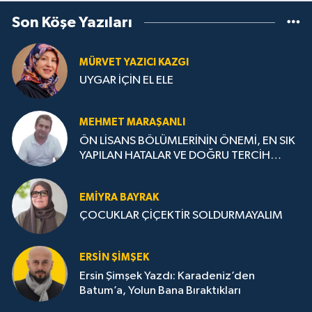
Son Köşe Yazıları
MÜRVET YAZICI KAZGI
UYGAR İÇİN EL ELE
MEHMET MARAŞANLI
ÖN LİSANS BÖLÜMLERİNİN ÖNEMİ, EN SIK
YAPILAN HATALAR VE DOĞRU TERCİH
STRATEJİLERİ
EMIYRA BAYRAK
ÇOCUKLAR ÇİÇEKTİR SOLDURMAYALIM
ERSIN ŞIMŞEK
Ersin Şimşek Yazdı: Karadeniz’den
Batum’a, Yolun Bana Bıraktıkları