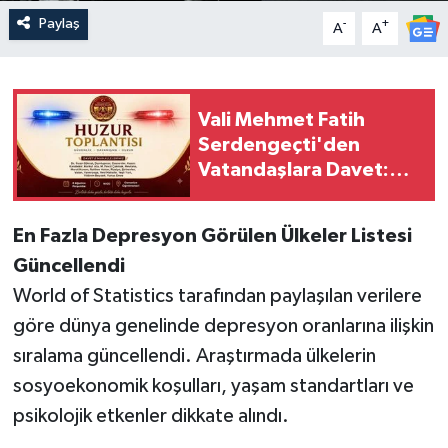
Paylaş
-
+
A
A
Vali Mehmet Fatih
Serdengeçti'den
Vatandaşlara Davet:
"Söz Sizin" Buluşması
Bugün
En Fazla Depresyon Görülen Ülkeler Listesi
Güncellendi
World of Statistics tarafından paylaşılan verilere
göre dünya genelinde depresyon oranlarına ilişkin
sıralama güncellendi. Araştırmada ülkelerin
sosyoekonomik koşulları, yaşam standartları ve
psikolojik etkenler dikkate alındı.