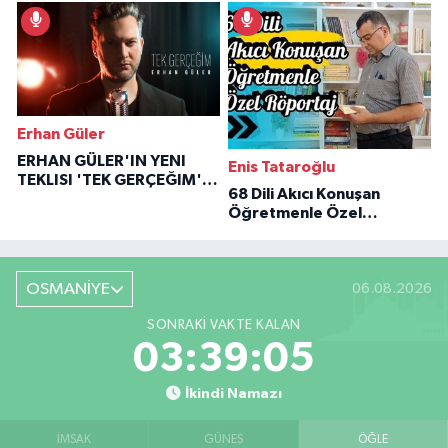
İlham Veren Hikâyeler
Erhan Güler
ERHAN GÜLER'IN YENI
Enis Tataroğlu
TEKLISI 'TEK GERÇEĞIM'LE
68 Dili Akıcı Konuşan
BÜYÜK DÖNÜŞÜ
Öğretmenle Özel
Röportaj
OSMANİYE
06.08.2026
SONRAKI VAKTE KALAN
03:39:04
İkindi Namazı
İMSAK
GÜNEŞ
ÖĞLE