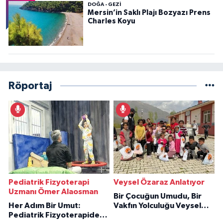
DOĞA - GEZI
Mersin’in Saklı Plajı Bozyazı Prens
Charles Koyu
Röportaj
Pediatrik Fizyoterapi
Veysel Özaraz Anlatıyor
Uzmanı Ömer Alaosman
Bir Çocuğun Umudu, Bir
Her Adım Bir Umut:
Vakfın Yolculuğu Veysel
Pediatrik Fizyoterapiden
Özaraz Anlatıyor