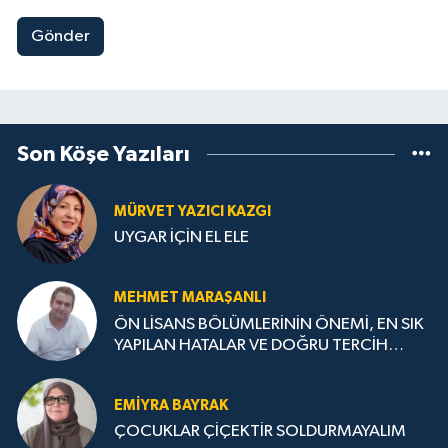
Gönder
Son Köşe Yazıları
MÜRVET YAZICI KAZGI
UYGAR İÇİN EL ELE
MEHMET MARAŞANLI
ÖN LİSANS BÖLÜMLERİNİN ÖNEMİ, EN SIK
YAPILAN HATALAR VE DOĞRU TERCİH
STRATEJİLERİ
EMIYRA BAYRAK
ÇOCUKLAR ÇİÇEKTİR SOLDURMAYALIM