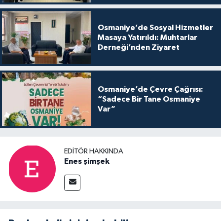
Osmaniye’de Sosyal Hizmetler
Masaya Yatırıldı: Muhtarlar
Derneği’nden Ziyaret
Osmaniye’de Çevre Çağrısı:
“Sadece Bir Tane Osmaniye
Var”
EDITÖR HAKKINDA
Enes şimşek