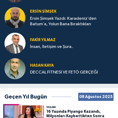
ERSIN ŞIMŞEK
Ersin Şimşek Yazdı: Karadeniz’den
Batum’a, Yolun Bana Bıraktıkları
FAKIR YILMAZ
İnsan, İletişim ve Şura..
HASAN KAYA
DECCAL FİTNESİ VE FETÖ GERÇEĞİ
Geçen Yıl Bugün
08 Ağustos 2025
YAŞAM
16 Yaşında Piyango Kazandı,
Milyonları Kaybettikten Sonra