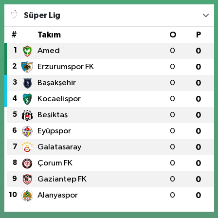
Süper Lig
#
Takım
O
P
1
Amed
0
0
2
Erzurumspor FK
0
0
3
Başakşehir
0
0
4
Kocaelispor
0
0
5
Beşiktaş
0
0
6
Eyüpspor
0
0
7
Galatasaray
0
0
8
Çorum FK
0
0
9
Gaziantep FK
0
0
10
Alanyaspor
0
0