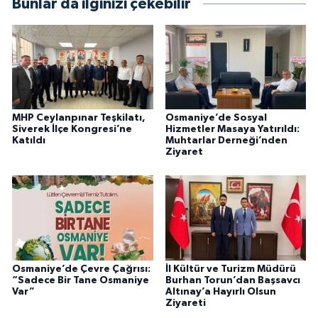
Bunlar da ilginizi çekebilir
MHP Ceylanpınar Teşkilatı,
Osmaniye’de Sosyal
Siverek İlçe Kongresi’ne
Hizmetler Masaya Yatırıldı:
Katıldı
Muhtarlar Derneği’nden
Ziyaret
Osmaniye’de Çevre Çağrısı:
İl Kültür ve Turizm Müdürü
“Sadece Bir Tane Osmaniye
Burhan Torun’dan Başsavcı
Var”
Altınay’a Hayırlı Olsun
Ziyareti