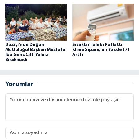
Düziçi’nde Düğün
Sıcaklar Talebi Patlattı!
Mutluluğu! Başkan Mustafa
Klima Siparişleri Yüzde 171
İba Genç Çifti Yalnız
Arttı
Bırakmadı
Yorumlar