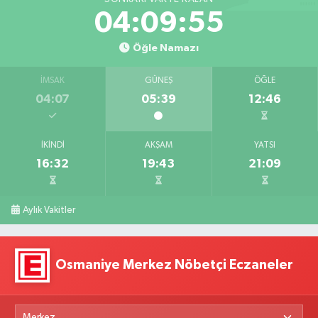
04:09:54
Öğle Namazı
İMSAK
GÜNEŞ
ÖĞLE
04:07
05:39
12:46
İKINDI
AKŞAM
YATSI
16:32
19:43
21:09
Aylık Vakitler
Osmaniye Merkez Nöbetçi Eczaneler