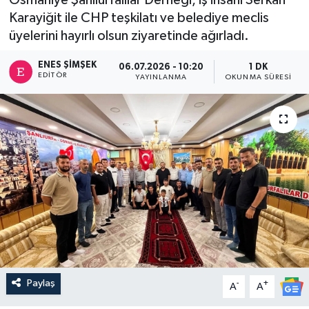
Karayiğit ile CHP teşkilatı ve belediye meclis
üyelerini hayırlı olsun ziyaretinde ağırladı.
ENES ŞIMŞEK
06.07.2026 - 10:20
1 DK
EDITÖR
YAYINLANMA
OKUNMA SÜRESI
Paylaş
-
+
A
A