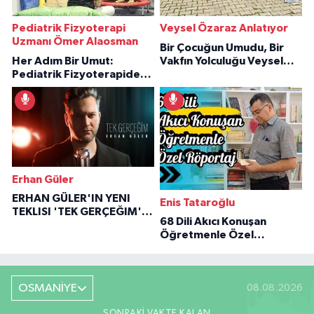
Pediatrik Fizyoterapi
Veysel Özaraz Anlatıyor
Uzmanı Ömer Alaosman
Bir Çocuğun Umudu, Bir
Her Adım Bir Umut:
Vakfın Yolculuğu Veysel
Pediatrik Fizyoterapiden
Özaraz Anlatıyor
İlham Veren Hikâyeler
Erhan Güler
ERHAN GÜLER'IN YENI
Enis Tataroğlu
TEKLISI 'TEK GERÇEĞIM'LE
68 Dili Akıcı Konuşan
BÜYÜK DÖNÜŞÜ
Öğretmenle Özel
Röportaj
OSMANİYE
08.08.2026
SONRAKI VAKTE KALAN