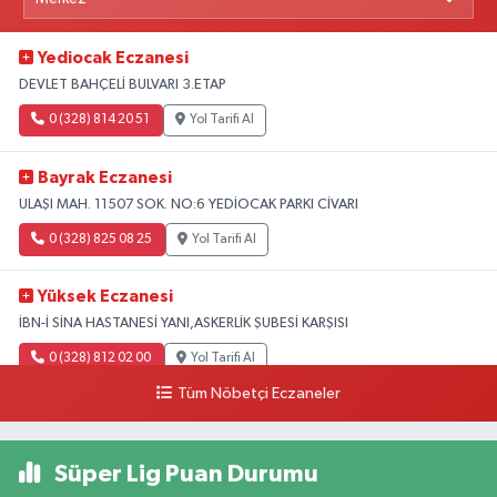
Yediocak Eczanesi
DEVLET BAHÇELİ BULVARI 3.ETAP
0 (328) 814 20 51
Yol Tarifi Al
Bayrak Eczanesi
ULAŞI MAH. 11507 SOK. NO:6 YEDİOCAK PARKI CİVARI
0 (328) 825 08 25
Yol Tarifi Al
Yüksek Eczanesi
İBN-İ SİNA HASTANESİ YANI,ASKERLİK ŞUBESİ KARŞISI
0 (328) 812 02 00
Yol Tarifi Al
Tüm Nöbetçi Eczaneler
Süper Lig Puan Durumu