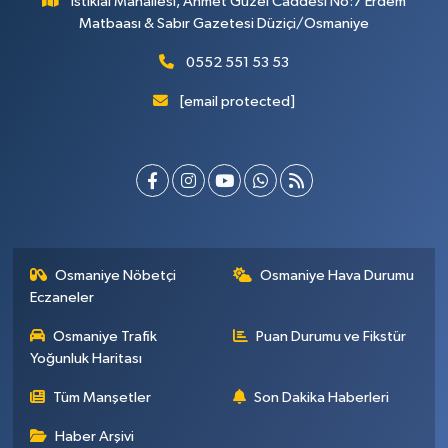
İstiklal Mahallesi, Ahmet Güzel Caddesi No:7 Erdem
Matbaası & Sabır Gazetesi Düziçi/Osmaniye
0552 551 53 53
[email protected]
Osmaniye Nöbetçi
Osmaniye Hava Durumu
Eczaneler
Osmaniye Trafik
Puan Durumu ve Fikstür
Yoğunluk Haritası
Tüm Manşetler
Son Dakika Haberleri
Haber Arşivi