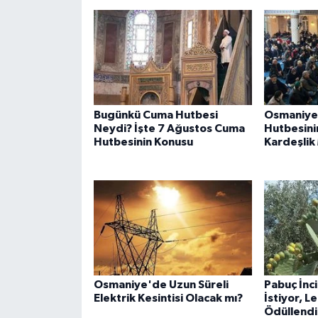
Bugünkü Cuma Hutbesi
Osmaniye
Neydi? İşte 7 Ağustos Cuma
Hutbesini
Hutbesinin Konusu
Kardeşlik
Osmaniye'de Uzun Süreli
Pabuç İnc
Elektrik Kesintisi Olacak mı?
İstiyor, L
Ödüllendi