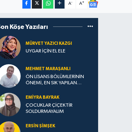
-
+
A
A
Son Köşe Yazıları
MÜRVET YAZICI KAZGI
UYGAR İÇİN EL ELE
MEHMET MARAŞANLI
ÖN LİSANS BÖLÜMLERİNİN
ÖNEMİ, EN SIK YAPILAN
HATALAR VE DOĞRU TERCİH
STRATEJİLERİ
EMIYRA BAYRAK
ÇOCUKLAR ÇİÇEKTİR
SOLDURMAYALIM
ERSIN ŞIMŞEK