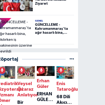
Ziyaret
GENEL
GÜNCELLEME -
Kahramanmaraş'ta
ağır hasarlı bina,
yıkılırken iş
makinesinin üzerine
devrildi
Röportaj
Erhan
ediatrik
Veysel
Enis
Güler
izyoterapi
Özaraz
Tataroğlu
ERHAN
Uzmanı
Anlatıyor
68 Dili
GÜLER'IN
Ömer
Bir
Akıcı