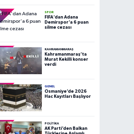
SPOR
FIFA'dan Adana
Demirspor'a 6 puan
silme cezası
KAHRAMANMARAŞ
Kahramanmaraş’ta
Murat Kekilli konser
verdi
GENEL
Osmaniye’de 2026
Hac Kayıtları Başlıyor
POLITIKA
AK Parti’den Balkan
Türklerine Anlamlı