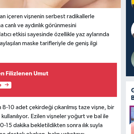
n içeren vişnenin serbest radikallerle
a canlı ve aydınlık görünmesini
atıcı etkisi sayesinde özellikle yaz aylarında
laşılan maske tarifleriyle de geniş ilgi
en Filizlenen Umut
e
in 8-10 adet çekirdeği çıkarılmış taze vişne, bir
l kullanılıyor. Ezilen vişneler yoğurt ve bal ile
10-15 dakika bekletildikten sonra ılık suyla