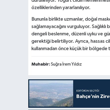
durulanıyor. Yoğurt cildin nemlenmesin
özelliklerinden yararlanılıyor.
Bununla birlikte uzmanlar, doğal mask
sağlamayacağını vurguluyor. Sağlıklı bi
dengeli beslenme, düzenli uyku ve gü
gerektiği belirtiliyor. Ayrıca, hassas ci
kullanmadan önce küçük bir bölgede te
Muhabir:
Suğra İrem Yıldız
EDITÖRÜN SEÇTIĞI
Bahçe’nin Zir