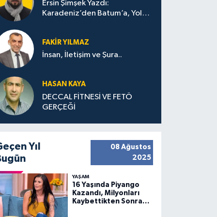
Ersin Şimşek Yazdı:
Karadeniz’den Batum’a, Yolun
Bana Bıraktıkları
FAKIR YILMAZ
İnsan, İletişim ve Şura..
HASAN KAYA
DECCAL FİTNESİ VE FETÖ
GERÇEĞİ
Geçen Yıl
08 Ağustos
Bugün
2025
YAŞAM
16 Yaşında Piyango
Kazandı, Milyonları
Kaybettikten Sonra
Huzuru Buldu