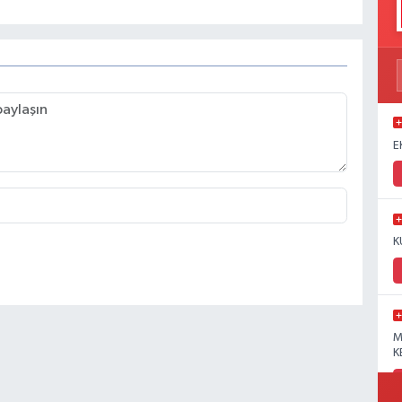
E
K
M
K