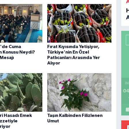
B
P
'de Cuma
Fırat Kıyısında Yetişiyor,
n Konusu Neydi?
Türkiye'nin En Özel
 Mesajı
Patlıcanları Arasında Yer
Alıyor
H
İM
04
iri Hasadı Emek
Taşın Kalbinden Filizlenen
ezzetiyle
Umut
riyor