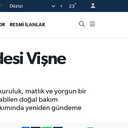
°
Düziçi
23
18
32
OR
RESMİ İLANLAR
38
03
14
desi Vişne
 kuruluk, matlık ve yorgun bir
nabilen doğal bakım
 bakımında yeniden gündeme