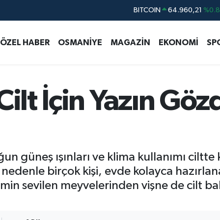
DOLAR
47,7436
%0.
EURO
55,2510
%0.
ÖZEL HABER
OSMANİYE
MAGAZİN
EKONOMİ
SP
STERLİN
64,4811
%0.
GRAM ALTIN
6660.55
%0.
BİST100
13.779
%-
Cilt İçin Yazın Göz
ğun güneş ışınları ve klima kullanımı ciltte
nedenle birçok kişi, evde kolayca hazırla
imin sevilen meyvelerinden vişne de cilt