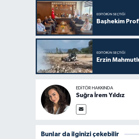
EDITÖRÜN SEÇTIĞI
Başhekim Prof
EDITÖRÜN SEÇTIĞI
Erzin Mahmutlu
EDITÖR HAKKINDA
Suğra İrem Yıldız
Bunlar da ilginizi çekebilir