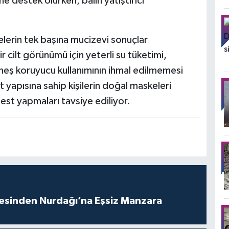
e destek olurken, balın yatıştırıcı
elerin tek başına mucizevi sonuçlar
r cilt görünümü için yeterli su tüketimi,
neş koruyucu kullanımının ihmal edilmemesi
lt yapısına sahip kişilerin doğal maskeleri
st yapmaları tavsiye ediliyor.
vesinden Nurdağı’na Eşsiz Manzara