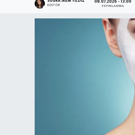
SUĞRA İREM YILDIZ
08.07.2026 - 13:00
EDITÖR
YAYINLANMA