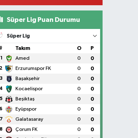
Süper Lig Puan Durumu
Süper Lig
#
Takım
O
P
1
Amed
0
0
2
Erzurumspor FK
0
0
3
Başakşehir
0
0
4
Kocaelispor
0
0
5
Beşiktaş
0
0
6
Eyüpspor
0
0
7
Galatasaray
0
0
8
Çorum FK
0
0