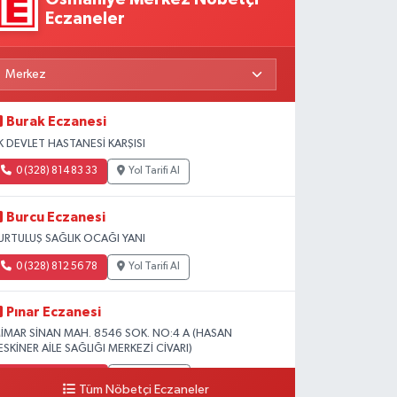
Eczaneler
Burak Eczanesi
K DEVLET HASTANESİ KARŞISI
0 (328) 814 83 33
Yol Tarifi Al
Burcu Eczanesi
URTULUŞ SAĞLIK OCAĞI YANI
0 (328) 812 56 78
Yol Tarifi Al
Pınar Eczanesi
İMAR SİNAN MAH. 8546 SOK. NO:4 A (HASAN
ESKİNER AİLE SAĞLIĞI MERKEZİ CİVARI)
0 (328) 826 04 73
Yol Tarifi Al
Tüm Nöbetçi Eczaneler