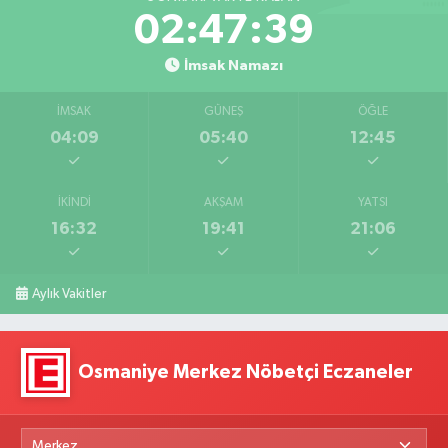
02:47:38
İmsak Namazı
İMSAK
GÜNEŞ
ÖĞLE
04:09
05:40
12:45
İKINDI
AKŞAM
YATSI
16:32
19:41
21:06
Aylık Vakitler
Osmaniye Merkez Nöbetçi Eczaneler