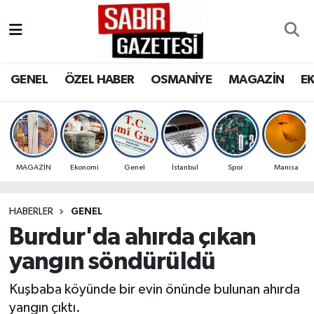
GENEL
Osmaniye Nöbetçi Eczaneler
GENEL
ÖZEL HABER
OSMANİYE
MAGAZİN
E
ÖZEL HABER
Osmaniye Hava Durumu
OSMANİYE
Osmaniye Trafik Yoğunluk Haritası
MAGAZİN
Süper Lig Puan Durumu ve Fikstür
MAGAZİN
Ekonomi
Genel
İstanbul
Spor
Manisa
EKONOMİ
Tüm Manşetler
HABERLER
GENEL
Burdur'da ahırda çıkan
SPOR
Son Dakika Haberleri
yangın söndürüldü
RESMİ İLANLAR
Haber Arşivi
Kuşbaba köyünde bir evin önünde bulunan ahırda
yangın çıktı.