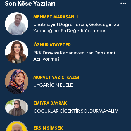
Son Köşe Yazıları
MEHMET MARAŞANLI
Unutmayın! Doğru Tercih, Geleceğinize
Yapacağınız En Değerli Yatırımdır
ÖZNUR ATAYETER
PKK Dosyası Kapanırken İran Denklemi
Açılıyor mu?
MÜRVET YAZICI KAZGI
UYGAR İÇİN EL ELE
EMIYRA BAYRAK
ÇOCUKLAR ÇİÇEKTİR SOLDURMAYALIM
ERSIN ŞIMŞEK