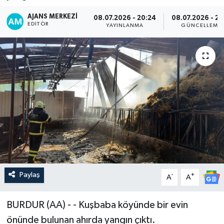
AJANS MERKEZI
08.07.2026 - 20:24
08.07.2026 - 21
EDITÖR
YAYINLANMA
GÜNCELLEME
Paylaş
-
+
A
A
BURDUR (AA) - - Kuşbaba köyünde bir evin
önünde bulunan ahırda yangın çıktı.