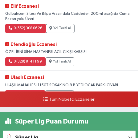
Elif Eczanesi
Gülbahçem Sitesi Ve Bilpa Arasındaki Caddeden 200mt aşağıda Cuma
Pazarı yolu Üzeri
0 (552) 308 06 26
Yol Tarifi Al
Efendioğlu Eczanesi
ÖZEL İBNİ SİNA HASTANESİ ACİL ÇIKIŞI KARŞISI
0 (328) 814 11 99
Yol Tarifi Al
Ulaşlı Eczanesi
ULAŞLI MAHALLESİ 11507 SOKAK NO:8 B YEDİOCAK PARKI CİVARI
0 (546) 158 81 80
Yol Tarifi Al
Tüm Nöbetçi Eczaneler
Süper Lig Puan Durumu
Süper Lig