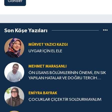
Gönder
Son Köşe Yazıları
MÜRVET YAZICI KAZGI
UYGAR İÇİN EL ELE
MEHMET MARAŞANLI
ÖN LİSANS BÖLÜMLERİNİN ÖNEMİ, EN SIK
YAPILAN HATALAR VE DOĞRU TERCİH
STRATEJİLERİ
EMIYRA BAYRAK
ÇOCUKLAR ÇİÇEKTİR SOLDURMAYALIM