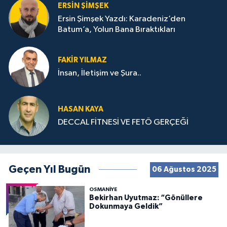
ERSIN ŞIMŞEK
Ersin Şimşek Yazdı: Karadeniz’den
Batum’a, Yolun Bana Bıraktıkları
FAKIR YILMAZ
İnsan, İletişim ve Şura..
HASAN KAYA
DECCAL FİTNESİ VE FETÖ GERÇEĞİ
Geçen Yıl Bugün
06 Ağustos 2025
OSMANIYE
Bekirhan Uyutmaz: “Gönüllere
Dokunmaya Geldik”