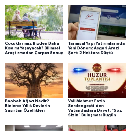
Çocuklarımız Bizden Daha
Tarımsal Yapı Yatırımlarında
Kısa mı Yaşayacak? Bilimsel
Yeni Dönem: Asgari Arazi
Araştırmadan Çarpıcı Sonuç
Şartı 2 Hektara Düştü
Baobab Ağacı Nedir?
Vali Mehmet Fatih
Binlerce Yıllık Devlerin
Serdengeçti'den
Şaşırtan Özellikleri
Vatandaşlara Davet: "Söz
Sizin" Buluşması Bugün