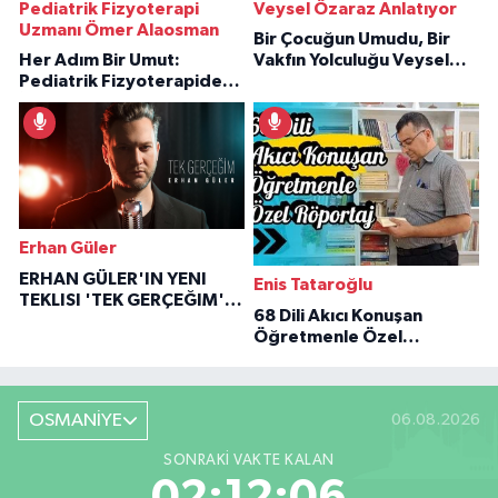
Pediatrik Fizyoterapi
Veysel Özaraz Anlatıyor
Uzmanı Ömer Alaosman
Bir Çocuğun Umudu, Bir
Her Adım Bir Umut:
Vakfın Yolculuğu Veysel
Pediatrik Fizyoterapiden
Özaraz Anlatıyor
İlham Veren Hikâyeler
Erhan Güler
ERHAN GÜLER'IN YENI
Enis Tataroğlu
TEKLISI 'TEK GERÇEĞIM'LE
68 Dili Akıcı Konuşan
BÜYÜK DÖNÜŞÜ
Öğretmenle Özel
Röportaj
OSMANİYE
06.08.2026
SONRAKI VAKTE KALAN
02:12:05