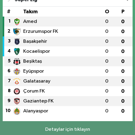
#
Takım
O
P
1
Amed
0
0
2
Erzurumspor FK
0
0
3
Başakşehir
0
0
4
Kocaelispor
0
0
5
Beşiktaş
0
0
6
Eyüpspor
0
0
7
Galatasaray
0
0
8
Çorum FK
0
0
9
Gaziantep FK
0
0
10
Alanyaspor
0
0
Detaylar için tıklayın