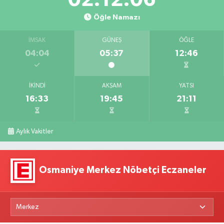
Öğle Namazı
İMSAK
GÜNEŞ
ÖĞLE
04:04
05:37
12:46
İKINDI
AKŞAM
YATSI
16:33
19:45
21:11
Aylık Vakitler
Osmaniye Merkez Nöbetçi Eczaneler