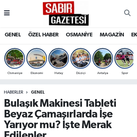
GENEL
Osmaniye Nöbetçi Eczaneler
GENEL
ÖZEL HABER
OSMANİYE
MAGAZİN
E
ÖZEL HABER
Osmaniye Hava Durumu
OSMANİYE
Osmaniye Trafik Yoğunluk Haritası
MAGAZİN
Süper Lig Puan Durumu ve Fikstür
Osmaniye
Ekonomi
Hatay
Düziçi
Antalya
Spor
EKONOMİ
Tüm Manşetler
HABERLER
GENEL
Bulaşık Makinesi Tableti
SPOR
Son Dakika Haberleri
Beyaz Çamaşırlarda İşe
RESMİ İLANLAR
Haber Arşivi
Yarıyor mu? İşte Merak
Edilenler