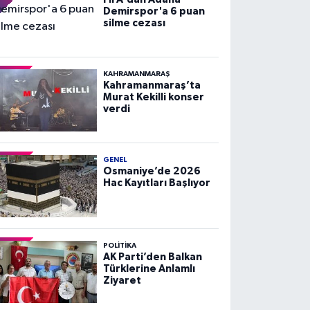
Demirspor'a 6 puan
silme cezası
KAHRAMANMARAŞ
Kahramanmaraş’ta
Murat Kekilli konser
verdi
GENEL
Osmaniye’de 2026
Hac Kayıtları Başlıyor
POLITIKA
AK Parti’den Balkan
Türklerine Anlamlı
Ziyaret