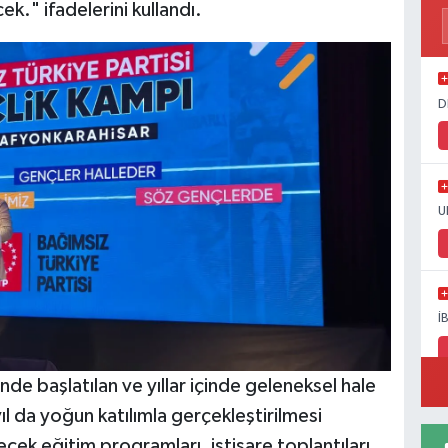
k." ifadelerini kullandı.
D
U
İ
 başlatılan ve yıllar içinde geleneksel hale
l da yoğun katılımla gerçekleştirilmesi
ek eğitim programları, istişare toplantıları