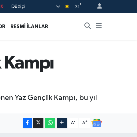
°
Düziçi
18
31
32
OR
RESMİ İLANLAR
38
03
14
k Kampı
18
lenen Yaz Gençlik Kampı, bu yıl
-
+
A
A