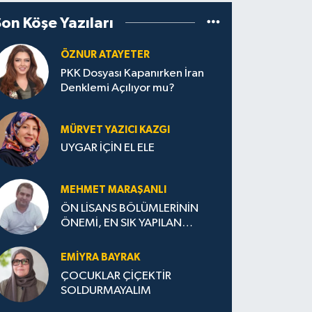
Son Köşe Yazıları
ÖZNUR ATAYETER
PKK Dosyası Kapanırken İran
Denklemi Açılıyor mu?
MÜRVET YAZICI KAZGI
UYGAR İÇİN EL ELE
MEHMET MARAŞANLI
ÖN LİSANS BÖLÜMLERİNİN
ÖNEMİ, EN SIK YAPILAN
HATALAR VE DOĞRU TERCİH
STRATEJİLERİ
EMIYRA BAYRAK
ÇOCUKLAR ÇİÇEKTİR
SOLDURMAYALIM