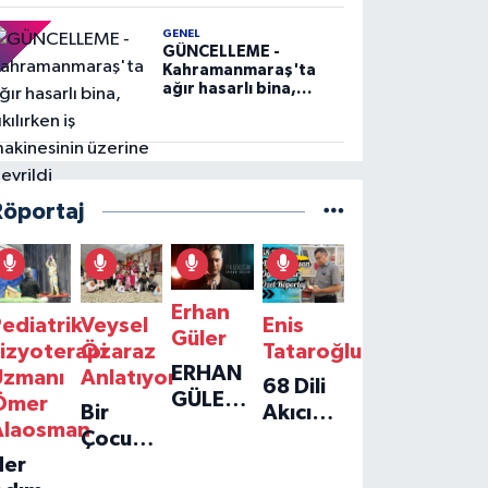
GENEL
GÜNCELLEME -
Kahramanmaraş'ta
ağır hasarlı bina,
yıkılırken iş
makinesinin üzerine
devrildi
Röportaj
Erhan
ediatrik
Veysel
Enis
Güler
izyoterapi
Özaraz
Tataroğlu
ERHAN
Uzmanı
Anlatıyor
68 Dili
GÜLER'IN
Ömer
Bir
Akıcı
YENI
Alaosman
Çocuğun
Konuşan
TEKLISI
Her
Umudu,
Öğretmenle
'TEK