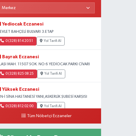
Yediocak Eczanesi
EVLET BAHÇELİ BULVARI 3.ETAP
0 (328) 814 20 51
Yol Tarifi Al
Bayrak Eczanesi
LAŞI MAH. 11507 SOK. NO:6 YEDİOCAK PARKI CİVARI
0 (328) 825 08 25
Yol Tarifi Al
Yüksek Eczanesi
BN-İ SİNA HASTANESİ YANI,ASKERLİK ŞUBESİ KARŞISI
0 (328) 812 02 00
Yol Tarifi Al
Tüm Nöbetçi Eczaneler