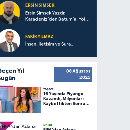
ERSIN ŞIMŞEK
Ersin Şimşek Yazdı:
Karadeniz’den Batum’a, Yolun
Bana Bıraktıkları
FAKIR YILMAZ
İnsan, İletişim ve Şura..
Geçen Yıl
08 Ağustos
Bugün
2025
YAŞAM
16 Yaşında Piyango
Kazandı, Milyonları
Kaybettikten Sonra
Huzuru Buldu
SPOR
FIFA'dan Adana