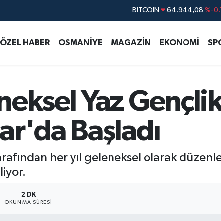
DOLAR
47,7436
%0.
EURO
55,2510
%0.
ÖZEL HABER
OSMANİYE
MAGAZİN
EKONOMİ
SP
STERLİN
64,4811
%0.
GRAM ALTIN
6660.55
%0.
BİST100
13.779
%-
neksel Yaz Gençli
BITCOIN
64.944,08
%-0.
ar'da Başladı
tarafından her yıl geleneksel olarak düzen
iyor.
2 DK
OKUNMA SÜRESI