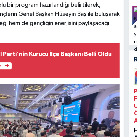
lu bir program hazırlandığı belirtilerek,
ençlerin Genel Başkan Hüseyin Baş ile buluşarak
ği hem de gençliğin enerjisini paylaşacağı
İ Parti'nin Kurucu İlçe Başkanı Belli Oldu
e
P
F