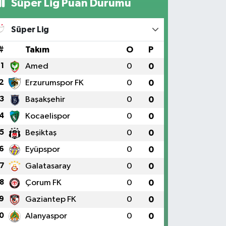
Süper Lig Puan Durumu
Süper Lig
#
Takım
O
P
1
Amed
0
0
2
Erzurumspor FK
0
0
3
Başakşehir
0
0
4
Kocaelispor
0
0
5
Beşiktaş
0
0
6
Eyüpspor
0
0
7
Galatasaray
0
0
8
Çorum FK
0
0
9
Gaziantep FK
0
0
0
Alanyaspor
0
0