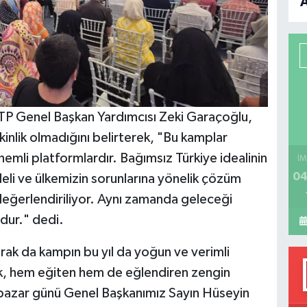
B
P
TP Genel Başkan Yardımcısı Zeki Garaçoğlu,
H
kinlik olmadığını belirterek, "Bu kamplar
önemli platformlardır. Bağımsız Türkiye idealinin
İM
04
deli ve ülkemizin sorunlarına yönelik çözüm
değerlendiriliyor. Aynı zamanda geleceği
dur." dedi.
rak da kampın bu yıl da yoğun ve verimli
ek, hem eğiten hem de eğlendiren zengin
z pazar günü Genel Başkanımız Sayın Hüseyin