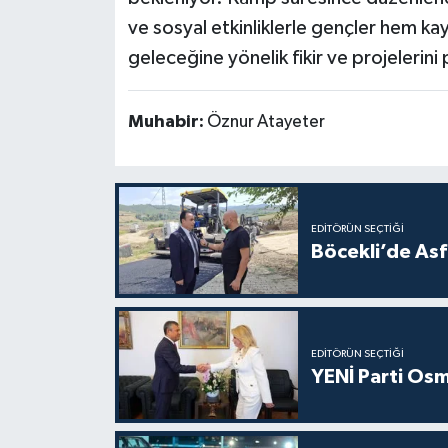
ve sosyal etkinliklerle gençler hem ka
geleceğine yönelik fikir ve projelerini
Muhabir:
Öznur Atayeter
EDITÖRÜN SEÇTIĞI
Böcekli’de Asf
EDITÖRÜN SEÇTIĞI
YENİ Parti Osm