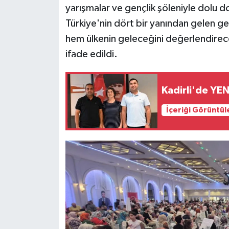
yarışmalar ve gençlik şöleniyle dolu do
Türkiye'nin dört bir yanından gelen g
hem ülkenin geleceğini değerlendirece
ifade edildi.
Kadirli'de YEN
İçeriği Görüntül