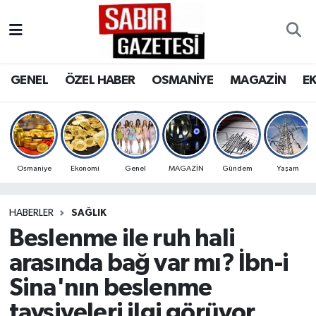
GENEL
Osmaniye Nöbetçi Eczaneler
GENEL
ÖZEL HABER
OSMANİYE
MAGAZİN
E
ÖZEL HABER
Osmaniye Hava Durumu
OSMANİYE
Osmaniye Trafik Yoğunluk Haritası
MAGAZİN
Süper Lig Puan Durumu ve Fikstür
Osmaniye
Ekonomi
Genel
MAGAZİN
Gündem
Yaşam
EKONOMİ
Tüm Manşetler
HABERLER
SAĞLIK
Beslenme ile ruh hali
SPOR
Son Dakika Haberleri
arasında bağ var mı? İbn-i
RESMİ İLANLAR
Haber Arşivi
Sina'nın beslenme
tavsiyeleri ilgi görüyor