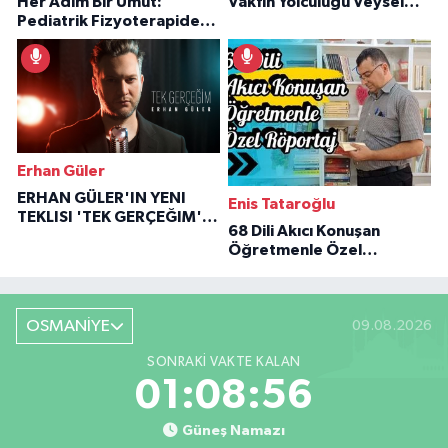
Her Adım Bir Umut:
Vakfın Yolculuğu Veysel
Pediatrik Fizyoterapiden
Özaraz Anlatıyor
İlham Veren Hikâyeler
Erhan Güler
ERHAN GÜLER'IN YENI
Enis Tataroğlu
TEKLISI 'TEK GERÇEĞIM'LE
68 Dili Akıcı Konuşan
BÜYÜK DÖNÜŞÜ
Öğretmenle Özel
Röportaj
OSMANİYE
09.08.2026
SONRAKI VAKTE KALAN
01:08:55
Güneş Namazı