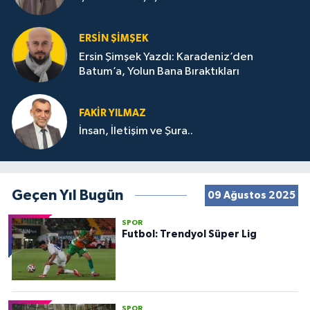
ERSIN ŞIMŞEK
Ersin Şimşek Yazdı: Karadeniz’den
Batum’a, Yolun Bana Bıraktıkları
FAKIR YILMAZ
İnsan, İletişim ve Şura..
Geçen Yıl Bugün
09 Ağustos 2025
SPOR
Futbol: Trendyol Süper Lig
SPOR