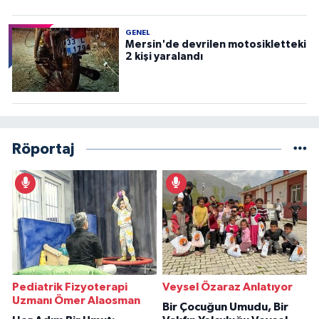
GENEL
Mersin'de devrilen motosikletteki
2 kişi yaralandı
Röportaj
Pediatrik Fizyoterapi
Veysel Özaraz Anlatıyor
Uzmanı Ömer Alaosman
Bir Çocuğun Umudu, Bir