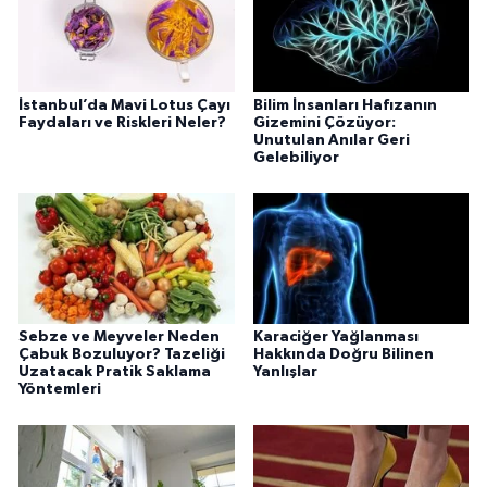
İstanbul’da Mavi Lotus Çayı
Bilim İnsanları Hafızanın
Faydaları ve Riskleri Neler?
Gizemini Çözüyor:
Unutulan Anılar Geri
Gelebiliyor
Sebze ve Meyveler Neden
Karaciğer Yağlanması
Çabuk Bozuluyor? Tazeliği
Hakkında Doğru Bilinen
Uzatacak Pratik Saklama
Yanlışlar
Yöntemleri