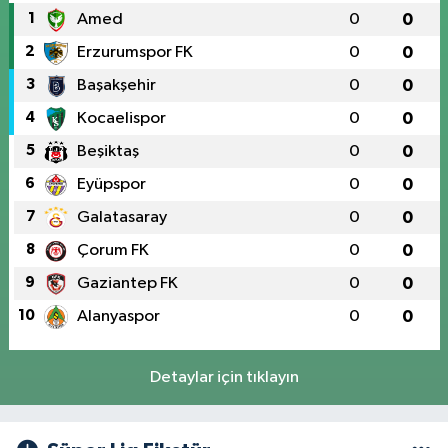
1
Amed
0
0
2
Erzurumspor FK
0
0
3
Başakşehir
0
0
4
Kocaelispor
0
0
5
Beşiktaş
0
0
6
Eyüpspor
0
0
7
Galatasaray
0
0
8
Çorum FK
0
0
9
Gaziantep FK
0
0
10
Alanyaspor
0
0
Detaylar için tıklayın