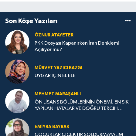
Son Köşe Yazıları
ÖZNUR ATAYETER
PKK Dosyası Kapanırken İran Denklemi
Açılıyor mu?
MÜRVET YAZICI KAZGI
UYGAR İÇİN EL ELE
MEHMET MARAŞANLI
ÖN LİSANS BÖLÜMLERİNİN ÖNEMİ, EN SIK
YAPILAN HATALAR VE DOĞRU TERCİH
STRATEJİLERİ
EMIYRA BAYRAK
ÇOCUKLAR ÇİÇEKTİR SOLDURMAYALIM