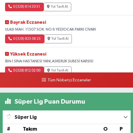
0 (328) 814 20 51
Yol Tarifi Al
Bayrak Eczanesi
ULAŞI MAH. 11507 SOK. NO:6 YEDİOCAK PARKI CİVARI
0 (328) 825 08 25
Yol Tarifi Al
Yüksek Eczanesi
İBN-İ SİNA HASTANESİ YANI,ASKERLİK ŞUBESİ KARŞISI
0 (328) 812 02 00
Yol Tarifi Al
Tüm Nöbetçi Eczaneler
Süper Lig Puan Durumu
Süper Lig
#
Takım
O
P