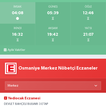
İMSAK
GÜNEŞ
ÖĞLE
04:08
05:39
12:46
İKINDI
AKŞAM
YATSI
16:32
19:42
21:07
Aylık Vakitler
Osmaniye Merkez Nöbetçi Eczaneler
Yediocak Eczanesi
DEVLET BAHÇELİ BULVARI 3.ETAP