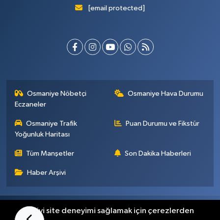
[email protected]
Osmaniye Nöbetçi
Osmaniye Hava Durumu
Eczaneler
Osmaniye Trafik
Puan Durumu ve Fikstür
Yoğunluk Haritası
Tüm Manşetler
Son Dakika Haberleri
Haber Arşivi
Künye
İletişim
Gizlilik Sözleşmesi
En iyi site deneyimi sağlamak için çerezlerden