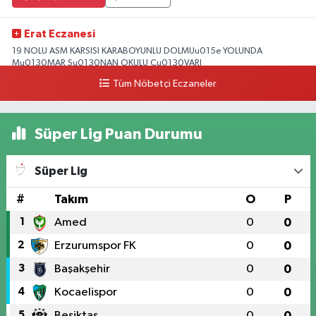
Erat Eczanesi
19 NOLU ASM KARSISI KARABOYUNLU DOLMUu015e YOLUNDA
Mu0130MAR Su0130NAN OKULU Cu0130VARI
Tüm Nöbetçi Eczaneler
0 (328) 825 39 39
Yol Tarifi Al
Süper Lig Puan Durumu
Süper Lig
#
Takım
O
P
1
Amed
0
0
2
Erzurumspor FK
0
0
3
Başakşehir
0
0
4
Kocaelispor
0
0
5
Beşiktaş
0
0