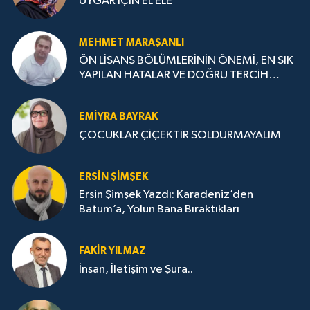
UYGAR İÇİN EL ELE
MEHMET MARAŞANLI
ÖN LİSANS BÖLÜMLERİNİN ÖNEMİ, EN SIK
YAPILAN HATALAR VE DOĞRU TERCİH
STRATEJİLERİ
EMIYRA BAYRAK
ÇOCUKLAR ÇİÇEKTİR SOLDURMAYALIM
ERSIN ŞIMŞEK
Ersin Şimşek Yazdı: Karadeniz’den
Batum’a, Yolun Bana Bıraktıkları
FAKIR YILMAZ
İnsan, İletişim ve Şura..