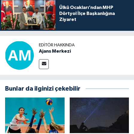
Ülkü Ocakları’ndan MHP
Dörtyol İlçe Başkanlığına
Ziyaret
EDITÖR HAKKINDA
Ajans Merkezi
Bunlar da ilginizi çekebilir