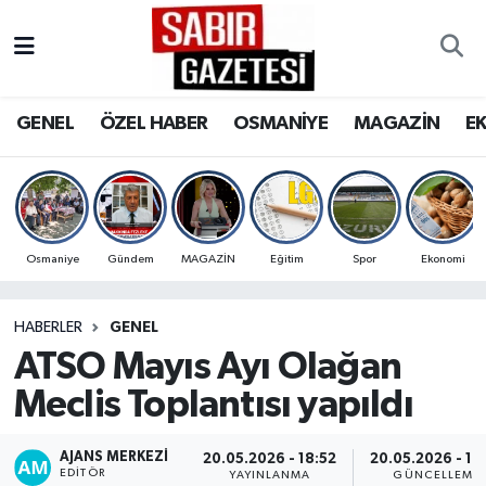
GENEL
Osmaniye Nöbetçi Eczaneler
GENEL
ÖZEL HABER
OSMANİYE
MAGAZİN
E
ÖZEL HABER
Osmaniye Hava Durumu
OSMANİYE
Osmaniye Trafik Yoğunluk Haritası
MAGAZİN
Süper Lig Puan Durumu ve Fikstür
Osmaniye
Gündem
MAGAZİN
Eğitim
Spor
Ekonomi
EKONOMİ
Tüm Manşetler
HABERLER
GENEL
ATSO Mayıs Ayı Olağan
SPOR
Son Dakika Haberleri
Meclis Toplantısı yapıldı
RESMİ İLANLAR
Haber Arşivi
AJANS MERKEZI
20.05.2026 - 18:52
20.05.2026 - 19
EDITÖR
YAYINLANMA
GÜNCELLEME