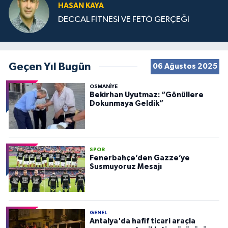
HASAN KAYA
DECCAL FİTNESİ VE FETÖ GERÇEĞİ
Geçen Yıl Bugün
06 Ağustos 2025
OSMANIYE
Bekirhan Uyutmaz: “Gönüllere
Dokunmaya Geldik”
SPOR
Fenerbahçe’den Gazze’ye
Susmuyoruz Mesajı
GENEL
Antalya'da hafif ticari araçla