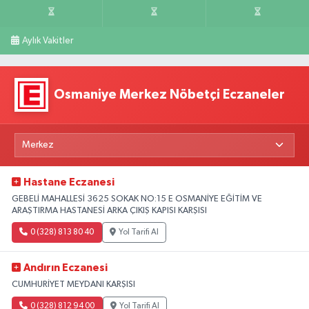
Aylık Vakitler
Osmaniye Merkez Nöbetçi Eczaneler
Hastane Eczanesi
GEBELİ MAHALLESİ 3625 SOKAK NO:15 E OSMANİYE EĞİTİM VE
ARAŞTIRMA HASTANESİ ARKA ÇIKIŞ KAPISI KARŞISI
0 (328) 813 80 40
Yol Tarifi Al
Andırın Eczanesi
CUMHURİYET MEYDANI KARŞISI
0 (328) 812 94 00
Yol Tarifi Al