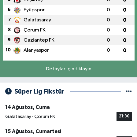
6
Eyüpspor
0
0
7
Galatasaray
0
0
8
Çorum FK
0
0
9
Gaziantep FK
0
0
10
Alanyaspor
0
0
Detaylar için tıklayın
Süper Lig Fikstür
14 Ağustos, Cuma
Galatasaray - Çorum FK
21:30
15 Ağustos, Cumartesi