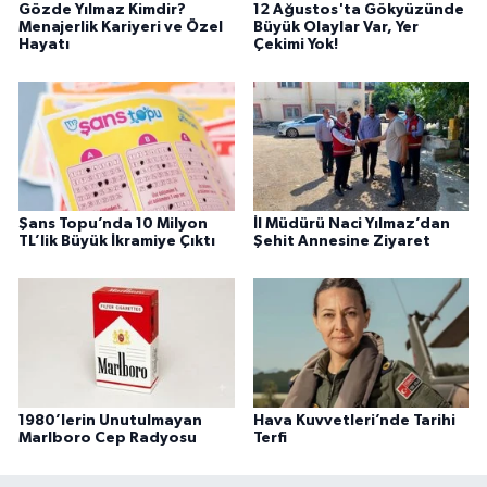
Gözde Yılmaz Kimdir?
12 Ağustos'ta Gökyüzünde
Menajerlik Kariyeri ve Özel
Büyük Olaylar Var, Yer
Hayatı
Çekimi Yok!
Şans Topu’nda 10 Milyon
İl Müdürü Naci Yılmaz’dan
TL’lik Büyük İkramiye Çıktı
Şehit Annesine Ziyaret
1980’lerin Unutulmayan
Hava Kuvvetleri’nde Tarihi
Marlboro Cep Radyosu
Terfi