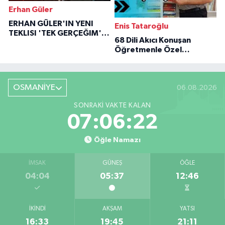
Erhan Güler
ERHAN GÜLER'IN YENI
Enis Tataroğlu
TEKLISI 'TEK GERÇEĞIM'LE
68 Dili Akıcı Konuşan
BÜYÜK DÖNÜŞÜ
Öğretmenle Özel
Röportaj
OSMANİYE
06.08.2026
SONRAKI VAKTE KALAN
07:06:21
Öğle Namazı
İMSAK
GÜNEŞ
ÖĞLE
04:04
05:37
12:46
İKINDI
AKŞAM
YATSI
16:33
19:45
21:11