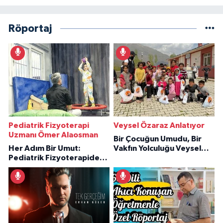
Röportaj
Pediatrik Fizyoterapi
Veysel Özaraz Anlatıyor
Uzmanı Ömer Alaosman
Bir Çocuğun Umudu, Bir
Her Adım Bir Umut:
Vakfın Yolculuğu Veysel
Pediatrik Fizyoterapiden
Özaraz Anlatıyor
İlham Veren Hikâyeler