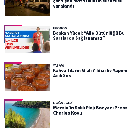
çarpışan motosikletin sürücüsü
yaralandı
EKONOMI
Başkan Yücel: “Aile Bütünlüğü Bu
Şartlarda Sağlanamaz”
YAŞAM
Kahvaltıların Gizli Yıldızı Ev Yapımı
Acılı Sos
DOĞA - GEZI
Mersin’in Saklı Plajı Bozyazı Prens
Charles Koyu