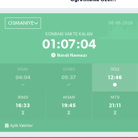
Röportaj
OSMANİYE
06.08.2026
SONRAKI VAKTE KALAN
01:07:03
İkindi Namazı
İMSAK
GÜNEŞ
ÖĞLE
04:04
05:37
12:46
İKINDI
AKŞAM
YATSI
16:33
19:45
21:11
Aylık Vakitler