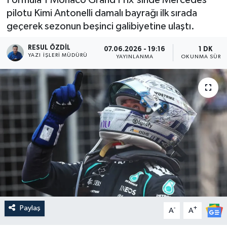
pilotu Kimi Antonelli damalı bayrağı ilk sırada
geçerek sezonun beşinci galibiyetine ulaştı.
RESUL ÖZDIL
07.06.2026 - 19:16
1 DK
YAZI İŞLERI MÜDÜRÜ
YAYINLANMA
OKUNMA SÜRES
Paylaş
-
+
A
A