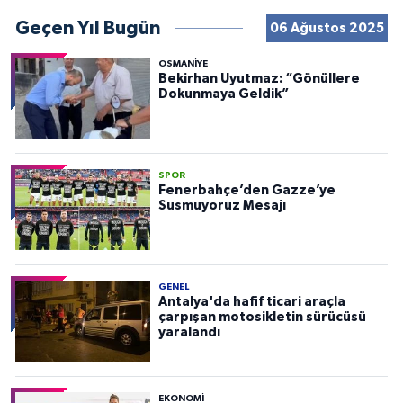
Geçen Yıl Bugün
06 Ağustos 2025
OSMANIYE
Bekirhan Uyutmaz: “Gönüllere
Dokunmaya Geldik”
SPOR
Fenerbahçe’den Gazze’ye
Susmuyoruz Mesajı
GENEL
Antalya'da hafif ticari araçla
çarpışan motosikletin sürücüsü
yaralandı
EKONOMI