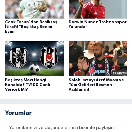
Cenk Tosun'dan Beşiktaş
Darwin Nunez Trabzonspor
İtirafı! "Beşiktaş Benim
Yolunda!
Evim"
Beşiktaş Maçı Hangi
Salah İmzayı Attı! Maaşı ve
Kanalda? TV100 Canlı
Tüm Gelirleri Resmen
Vericek Mİ?
Açıklandı!
Yorumlar