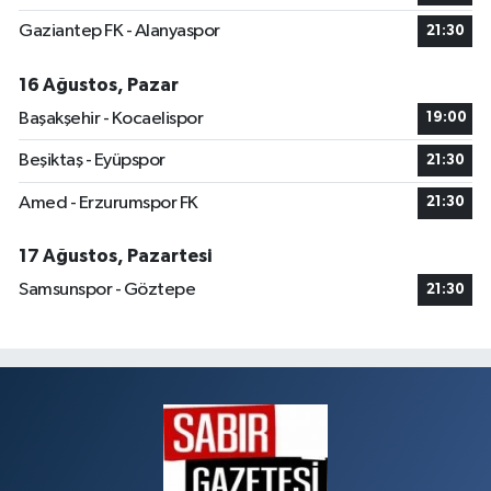
Gaziantep FK - Alanyaspor
21:30
16 Ağustos, Pazar
Başakşehir - Kocaelispor
19:00
Beşiktaş - Eyüpspor
21:30
Amed - Erzurumspor FK
21:30
17 Ağustos, Pazartesi
Samsunspor - Göztepe
21:30