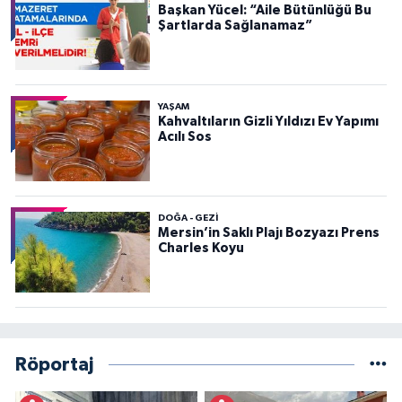
Başkan Yücel: “Aile Bütünlüğü Bu
Şartlarda Sağlanamaz”
YAŞAM
Kahvaltıların Gizli Yıldızı Ev Yapımı
Acılı Sos
DOĞA - GEZI
Mersin’in Saklı Plajı Bozyazı Prens
Charles Koyu
Röportaj