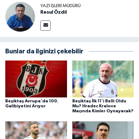
YAZI İŞLERI MÜDÜRÜ
Resul Özdil
Bunlar da ilginizi çekebilir
Beşiktaş Avrupa'da 100.
Beşiktaş İlk 11'i Belli Oldu
Galibiyetini Arıyor
Mu? Hradec Kralove
Maçında Kimler Oynayacak?