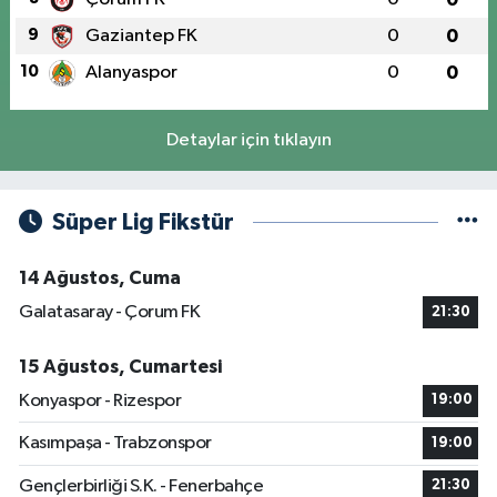
9
Gaziantep FK
0
0
10
Alanyaspor
0
0
Detaylar için tıklayın
Süper Lig Fikstür
14 Ağustos, Cuma
Galatasaray - Çorum FK
21:30
15 Ağustos, Cumartesi
Konyaspor - Rizespor
19:00
Kasımpaşa - Trabzonspor
19:00
Gençlerbirliği S.K. - Fenerbahçe
21:30