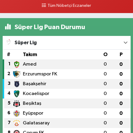
0 (546) 158 81 80
Yol Tarifi Al
Tüm Nöbetçi Eczaneler
Süper Lig Puan Durumu
Süper Lig
#
Takım
O
P
1
Amed
0
0
2
Erzurumspor FK
0
0
3
Başakşehir
0
0
4
Kocaelispor
0
0
5
Beşiktaş
0
0
6
Eyüpspor
0
0
7
Galatasaray
0
0
8
Çorum FK
0
0