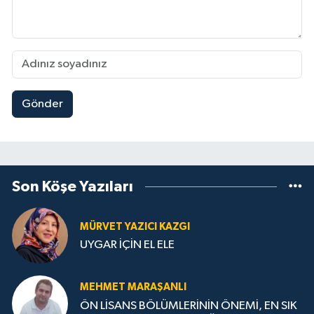
Gönder
Son Köşe Yazıları
MÜRVET YAZICI KAZGI
UYGAR İÇİN EL ELE
MEHMET MARAŞANLI
ÖN LİSANS BÖLÜMLERİNİN ÖNEMİ, EN SIK