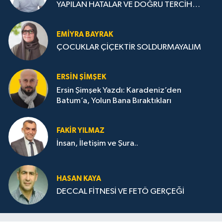
YAPILAN HATALAR VE DOĞRU TERCİH
STRATEJİLERİ
EMIYRA BAYRAK
ÇOCUKLAR ÇİÇEKTİR SOLDURMAYALIM
ERSIN ŞIMŞEK
Ersin Şimşek Yazdı: Karadeniz’den
Batum’a, Yolun Bana Bıraktıkları
FAKIR YILMAZ
İnsan, İletişim ve Şura..
HASAN KAYA
DECCAL FİTNESİ VE FETÖ GERÇEĞİ