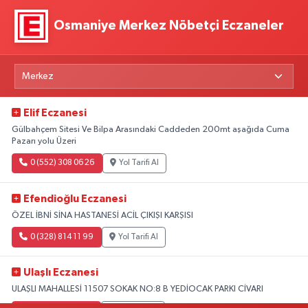
Osmaniye Merkez Nöbetçi Eczaneler
Elif Eczanesi
Gülbahçem Sitesi Ve Bilpa Arasındaki Caddeden 200mt aşağıda Cuma
Pazarı yolu Üzeri
0 (552) 308 06 26
Yol Tarifi Al
Efendioğlu Eczanesi
ÖZEL İBNİ SİNA HASTANESİ ACİL ÇIKIŞI KARŞISI
0 (328) 814 11 99
Yol Tarifi Al
Ulaşlı Eczanesi
ULAŞLI MAHALLESİ 11507 SOKAK NO:8 B YEDİOCAK PARKI CİVARI