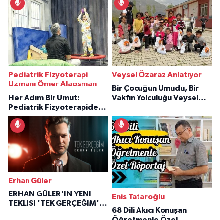
Pediatrik Fizyoterapi
Veysel Özaraz Anlatıyor
Uzmanı Ömer Alaosman
Bir Çocuğun Umudu, Bir
Her Adım Bir Umut:
Vakfın Yolculuğu Veysel
Pediatrik Fizyoterapiden
Özaraz Anlatıyor
İlham Veren Hikâyeler
Erhan Güler
ERHAN GÜLER'IN YENI
Enis Tataroğlu
TEKLISI 'TEK GERÇEĞIM'LE
68 Dili Akıcı Konuşan
BÜYÜK DÖNÜŞÜ
Öğretmenle Özel