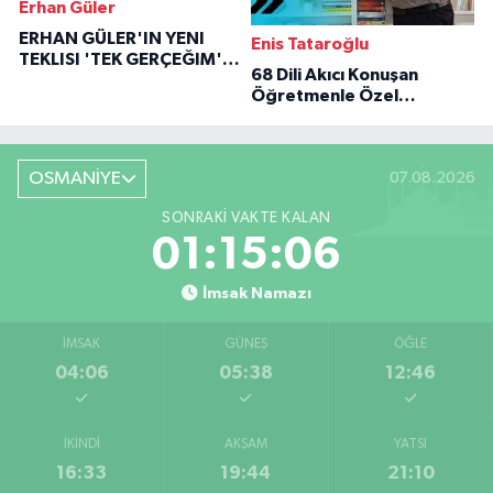
Erhan Güler
ERHAN GÜLER'IN YENI
Enis Tataroğlu
TEKLISI 'TEK GERÇEĞIM'LE
68 Dili Akıcı Konuşan
BÜYÜK DÖNÜŞÜ
Öğretmenle Özel
Röportaj
OSMANİYE
07.08.2026
SONRAKI VAKTE KALAN
01:15:05
İmsak Namazı
İMSAK
GÜNEŞ
ÖĞLE
04:06
05:38
12:46
İKINDI
AKŞAM
YATSI
16:33
19:44
21:10