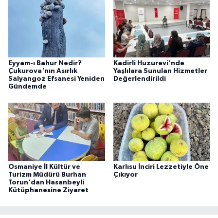
Eyyam-ı Bahur Nedir?
Kadirli Huzurevi'nde
Çukurova'nın Asırlık
Yaşlılara Sunulan Hizmetler
Salyangoz Efsanesi Yeniden
Değerlendirildi
Gündemde
Osmaniye İl Kültür ve
Karlısu İnciri Lezzetiyle Öne
Turizm Müdürü Burhan
Çıkıyor
Torun'dan Hasanbeyli
Kütüphanesine Ziyaret