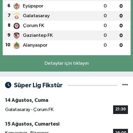
6
Eyüpspor
0
0
7
Galatasaray
0
0
8
Çorum FK
0
0
9
Gaziantep FK
0
0
10
Alanyaspor
0
0
Detaylar için tıklayın
Süper Lig Fikstür
14 Ağustos, Cuma
Galatasaray - Çorum FK
21:30
15 Ağustos, Cumartesi