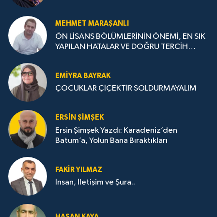
MEHMET MARAŞANLI
ÖN LİSANS BÖLÜMLERİNİN ÖNEMİ, EN SIK
YAPILAN HATALAR VE DOĞRU TERCİH
STRATEJİLERİ
EMIYRA BAYRAK
ÇOCUKLAR ÇİÇEKTİR SOLDURMAYALIM
ERSIN ŞIMŞEK
Ersin Şimşek Yazdı: Karadeniz’den
Batum’a, Yolun Bana Bıraktıkları
FAKIR YILMAZ
İnsan, İletişim ve Şura..
HASAN KAYA