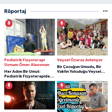
Röportaj
Pediatrik Fizyoterapi
Veysel Özaraz Anlatıyor
Uzmanı Ömer Alaosman
Bir Çocuğun Umudu, Bir
Her Adım Bir Umut:
Vakfın Yolculuğu Veysel
Pediatrik Fizyoterapiden
Özaraz Anlatıyor
İlham Veren Hikâyeler