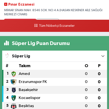
Pınar Eczanesi
MİMAR SİNAN MAH. 8546 SOK. NO:4 A (HASAN KESKİNER AİLE SAĞLIĞI
MERKEZİ CİVARI)
0 (328) 826 04 73
Yol Tarifi Al
Tüm Nöbetçi Eczaneler
Süper Lig Puan Durumu
Süper Lig
#
Takım
O
P
1
Amed
0
0
2
Erzurumspor FK
0
0
3
Başakşehir
0
0
4
Kocaelispor
0
0
5
Beşiktaş
0
0