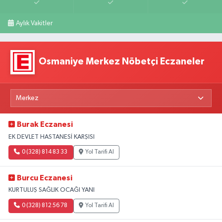
Aylık Vakitler
Osmaniye Merkez Nöbetçi Eczaneler
Burak Eczanesi
EK DEVLET HASTANESİ KARŞISI
0 (328) 814 83 33
Yol Tarifi Al
Burcu Eczanesi
KURTULUŞ SAĞLIK OCAĞI YANI
0 (328) 812 56 78
Yol Tarifi Al