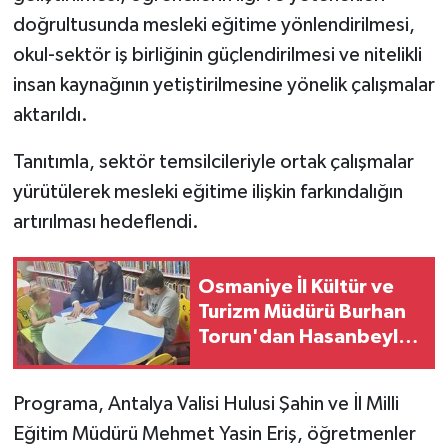
doğrultusunda mesleki eğitime yönlendirilmesi,
okul-sektör iş birliğinin güçlendirilmesi ve nitelikli
insan kaynağının yetiştirilmesine yönelik çalışmalar
aktarıldı.
Tanıtımla, sektör temsilcileriyle ortak çalışmalar
yürütülerek mesleki eğitime ilişkin farkındalığın
artırılması hedeflendi.
Osmaniye İl Kültür ve
Turizm Müdürü Burhan
Torun'dan Hasanbeyli
Kütüphanesine Ziyaret
Programa, Antalya Valisi Hulusi Şahin ve İl Milli
Eğitim Müdürü Mehmet Yasin Eriş, öğretmenler