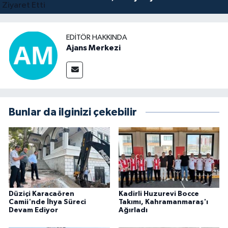
EDITÖR HAKKINDA
Ajans Merkezi
Bunlar da ilginizi çekebilir
Düziçi Karacaören
Kadirli Huzurevi Bocce
Camii'nde İhya Süreci
Takımı, Kahramanmaraş'ı
Devam Ediyor
Ağırladı