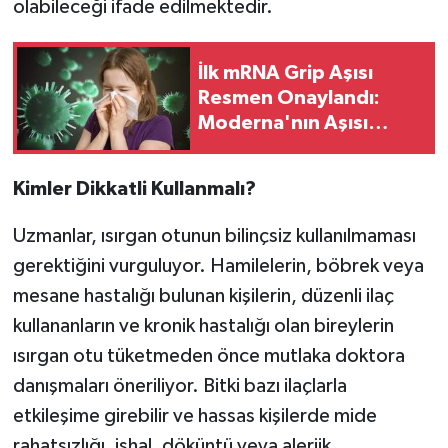
olabileceği ifade edilmektedir.
İlk mRNA Grip Aşısı
Resmen Onaylandı:
Moderna'nın Aşısı
Kimlere Yapılacak?
Kimler Dikkatli Kullanmalı?
Uzmanlar, ısırgan otunun bilinçsiz kullanılmaması
gerektiğini vurguluyor. Hamilelerin, böbrek veya
mesane hastalığı bulunan kişilerin, düzenli ilaç
kullananların ve kronik hastalığı olan bireylerin
ısırgan otu tüketmeden önce mutlaka doktora
danışmaları öneriliyor. Bitki bazı ilaçlarla
etkileşime girebilir ve hassas kişilerde mide
rahatsızlığı, ishal, döküntü veya alerjik