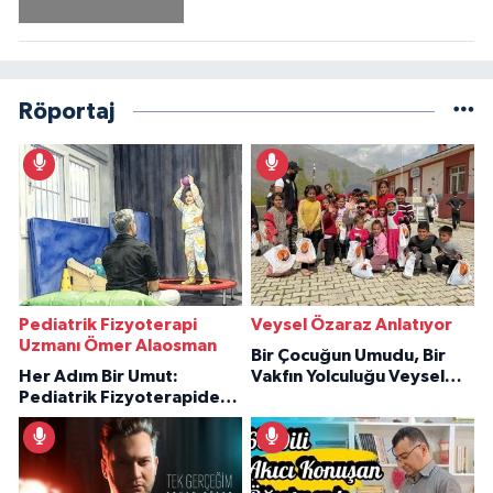
Röportaj
Pediatrik Fizyoterapi
Veysel Özaraz Anlatıyor
Uzmanı Ömer Alaosman
Bir Çocuğun Umudu, Bir
Her Adım Bir Umut:
Vakfın Yolculuğu Veysel
Pediatrik Fizyoterapiden
Özaraz Anlatıyor
İlham Veren Hikâyeler