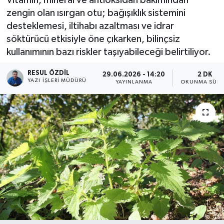
zengin olan ısırgan otu; bağışıklık sistemini
desteklemesi, iltihabı azaltması ve idrar
söktürücü etkisiyle öne çıkarken, bilinçsiz
kullanımının bazı riskler taşıyabileceği belirtiliyor.
RESUL ÖZDIL
29.06.2026 - 14:20
2 DK
YAZI İŞLERI MÜDÜRÜ
YAYINLANMA
OKUNMA SÜRE