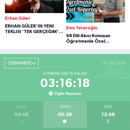
Erhan Güler
ERHAN GÜLER'IN YENI
Enis Tataroğlu
TEKLISI 'TEK GERÇEĞIM'LE
68 Dili Akıcı Konuşan
BÜYÜK DÖNÜŞÜ
Öğretmenle Özel
Röportaj
OSMANİYE
07.08.2026
SONRAKI VAKTE KALAN
03:16:17
Öğle Namazı
İMSAK
GÜNEŞ
ÖĞLE
04:06
05:38
12:46