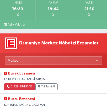
İKINDI
AKŞAM
YATSI
16:33
19:44
21:10
Aylık Vakitler
Osmaniye Merkez Nöbetçi Eczaneler
Burak Eczanesi
EK DEVLET HASTANESİ KARŞISI
0 (328) 814 83 33
Yol Tarifi Al
Burcu Eczanesi
KURTULUŞ SAĞLIK OCAĞI YANI