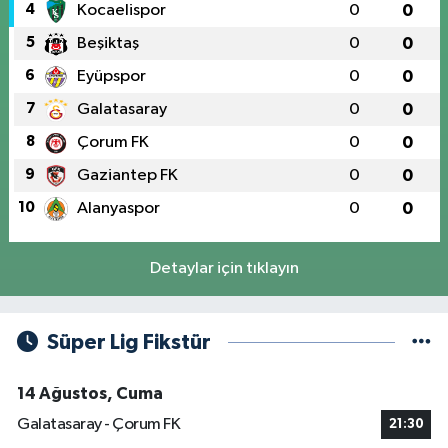
4
Kocaelispor
0
0
5
Beşiktaş
0
0
6
Eyüpspor
0
0
7
Galatasaray
0
0
8
Çorum FK
0
0
9
Gaziantep FK
0
0
10
Alanyaspor
0
0
Detaylar için tıklayın
Süper Lig Fikstür
14 Ağustos, Cuma
Galatasaray - Çorum FK
21:30