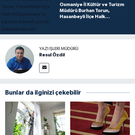
Osmaniye İl Kültür ve Turizm
Müdürü Burhan Torun,
Hasanbeyli İlçe Halk
Kütüphanesi'ni ziyaret ederek
çocuk bölümünde min
YAZI İŞLERI MÜDÜRÜ
Resul Özdil
Bunlar da ilginizi çekebilir