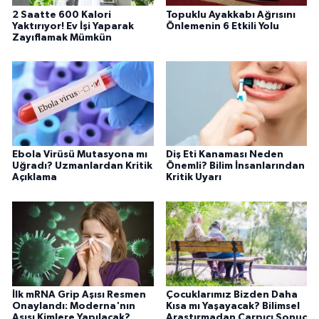
2 Saatte 600 Kalori
Topuklu Ayakkabı Ağrısını
Yaktırıyor! Ev İşi Yaparak
Önlemenin 6 Etkili Yolu
Zayıflamak Mümkün
Ebola Virüsü Mutasyona mı
Diş Eti Kanaması Neden
Uğradı? Uzmanlardan Kritik
Önemli? Bilim İnsanlarından
Açıklama
Kritik Uyarı
İlk mRNA Grip Aşısı Resmen
Çocuklarımız Bizden Daha
Onaylandı: Moderna'nın
Kısa mı Yaşayacak? Bilimsel
Aşısı Kimlere Yapılacak?
Araştırmadan Çarpıcı Sonuç