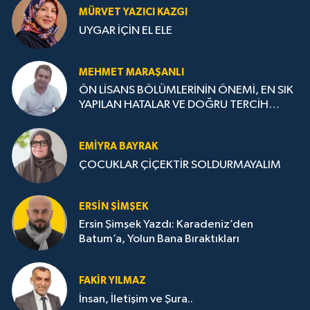
MÜRVET YAZICI KAZGI
UYGAR İÇİN EL ELE
MEHMET MARAŞANLI
ÖN LİSANS BÖLÜMLERİNİN ÖNEMİ, EN SIK
YAPILAN HATALAR VE DOĞRU TERCİH
STRATEJİLERİ
EMIYRA BAYRAK
ÇOCUKLAR ÇİÇEKTİR SOLDURMAYALIM
ERSIN ŞIMŞEK
Ersin Şimşek Yazdı: Karadeniz’den
Batum’a, Yolun Bana Bıraktıkları
FAKIR YILMAZ
İnsan, İletişim ve Şura..