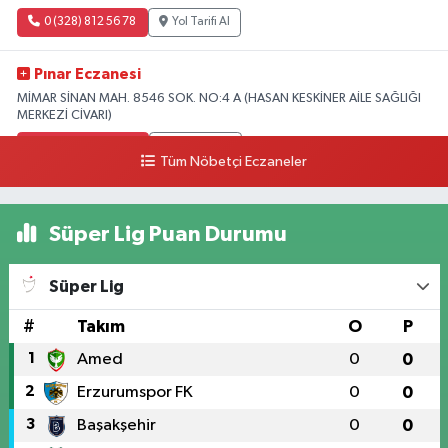
0 (328) 812 56 78
Yol Tarifi Al
Pınar Eczanesi
MİMAR SİNAN MAH. 8546 SOK. NO:4 A (HASAN KESKİNER AİLE SAĞLIĞI
MERKEZİ CİVARI)
0 (328) 826 04 73
Yol Tarifi Al
Tüm Nöbetçi Eczaneler
Süper Lig Puan Durumu
Süper Lig
#
Takım
O
P
1
Amed
0
0
2
Erzurumspor FK
0
0
3
Başakşehir
0
0