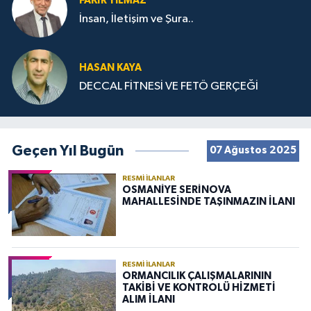
FAKIR YILMAZ
İnsan, İletişim ve Şura..
HASAN KAYA
DECCAL FİTNESİ VE FETÖ GERÇEĞİ
Geçen Yıl Bugün
07 Ağustos 2025
RESMI İLANLAR
OSMANİYE SERİNOVA
MAHALLESİNDE TAŞINMAZIN İLANI
RESMI İLANLAR
ORMANCILIK ÇALIŞMALARININ
TAKİBİ VE KONTROLÜ HİZMETİ
ALIM İLANI