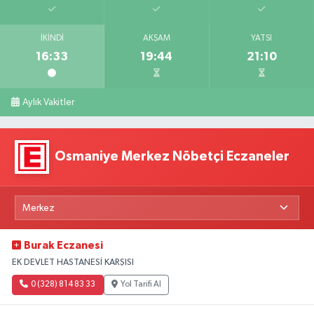
İKINDI
AKŞAM
YATSI
16:33
19:44
21:10
Aylık Vakitler
Osmaniye Merkez Nöbetçi Eczaneler
Burak Eczanesi
EK DEVLET HASTANESİ KARŞISI
0 (328) 814 83 33
Yol Tarifi Al