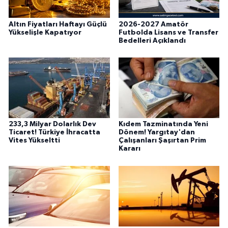
Altın Fiyatları Haftayı Güçlü
2026-2027 Amatör
Yükselişle Kapatıyor
Futbolda Lisans ve Transfer
Bedelleri Açıklandı
233,3 Milyar Dolarlık Dev
Kıdem Tazminatında Yeni
Ticaret! Türkiye İhracatta
Dönem! Yargıtay'dan
Vites Yükseltti
Çalışanları Şaşırtan Prim
Kararı