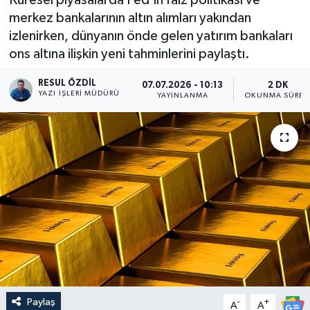
merkez bankalarının altın alımları yakından
izlenirken, dünyanın önde gelen yatırım bankaları
ons altına ilişkin yeni tahminlerini paylaştı.
RESUL ÖZDIL
07.07.2026 - 10:13
2 DK
YAZI İŞLERI MÜDÜRÜ
YAYINLANMA
OKUNMA SÜRES
Paylaş
-
+
A
A