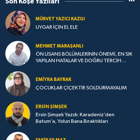
Son Köşe Yazıları
MÜRVET YAZICI KAZGI
UYGAR İÇİN EL ELE
MEHMET MARAŞANLI
ÖN LİSANS BÖLÜMLERİNİN ÖNEMİ, EN SIK
YAPILAN HATALAR VE DOĞRU TERCİH
STRATEJİLERİ
EMIYRA BAYRAK
ÇOCUKLAR ÇİÇEKTİR SOLDURMAYALIM
ERSIN ŞIMŞEK
Ersin Şimşek Yazdı: Karadeniz’den
Batum’a, Yolun Bana Bıraktıkları