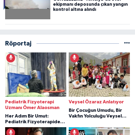
ekipmanı deposunda çıkan yangın
kontrol altına alındı
Röportaj
Pediatrik Fizyoterapi
Veysel Özaraz Anlatıyor
Uzmanı Ömer Alaosman
Bir Çocuğun Umudu, Bir
Her Adım Bir Umut:
Vakfın Yolculuğu Veysel
Pediatrik Fizyoterapiden
Özaraz Anlatıyor
İlham Veren Hikâyeler