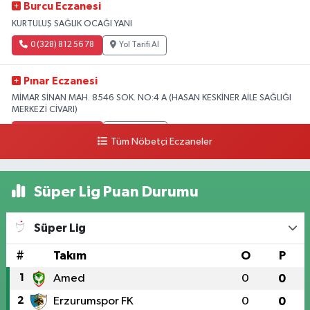
Burcu Eczanesi
KURTULUŞ SAĞLIK OCAĞI YANI
0 (328) 812 56 78
Yol Tarifi Al
Pınar Eczanesi
MİMAR SİNAN MAH. 8546 SOK. NO:4 A (HASAN KESKİNER AİLE SAĞLIĞI
MERKEZİ CİVARI)
0 (328) 826 04 73
Yol Tarifi Al
Tüm Nöbetçi Eczaneler
Süper Lig Puan Durumu
Süper Lig
#
Takım
O
P
1
Amed
0
0
2
Erzurumspor FK
0
0