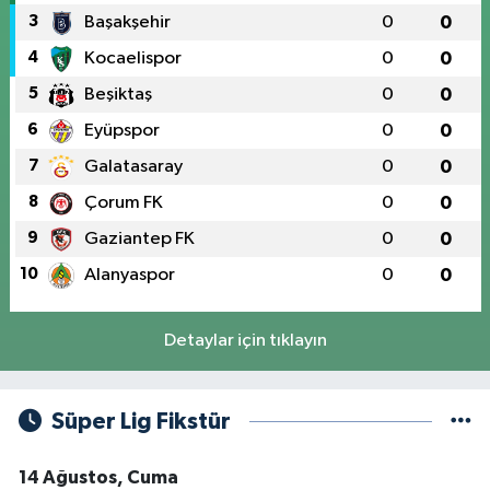
3
Başakşehir
0
0
4
Kocaelispor
0
0
5
Beşiktaş
0
0
6
Eyüpspor
0
0
7
Galatasaray
0
0
8
Çorum FK
0
0
9
Gaziantep FK
0
0
10
Alanyaspor
0
0
Detaylar için tıklayın
Süper Lig Fikstür
14 Ağustos, Cuma