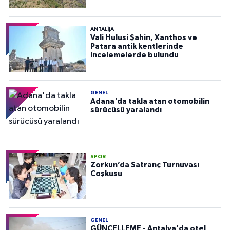
ANTALIJA
Vali Hulusi Şahin, Xanthos ve
Patara antik kentlerinde
incelemelerde bulundu
GENEL
Adana'da takla atan otomobilin
sürücüsü yaralandı
SPOR
Zorkun’da Satranç Turnuvası
Coşkusu
GENEL
GÜNCELLEME - Antalya'da otel