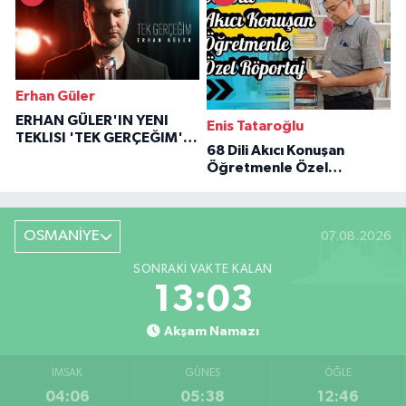
Erhan Güler
ERHAN GÜLER'IN YENI
Enis Tataroğlu
TEKLISI 'TEK GERÇEĞIM'LE
68 Dili Akıcı Konuşan
BÜYÜK DÖNÜŞÜ
Öğretmenle Özel
Röportaj
OSMANİYE
07.08.2026
SONRAKI VAKTE KALAN
13:02
Akşam Namazı
İMSAK
GÜNEŞ
ÖĞLE
04:06
05:38
12:46