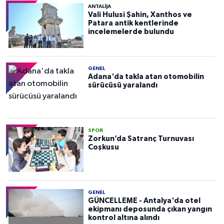
ANTALIJA
Vali Hulusi Şahin, Xanthos ve
Patara antik kentlerinde
incelemelerde bulundu
GENEL
Adana'da takla atan otomobilin
sürücüsü yaralandı
SPOR
Zorkun’da Satranç Turnuvası
Coşkusu
GENEL
GÜNCELLEME - Antalya'da otel
ekipmanı deposunda çıkan yangın
kontrol altına alındı