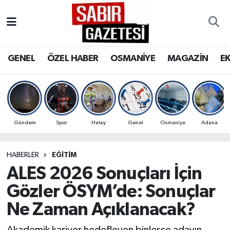
GENEL
Osmaniye Nöbetçi Eczaneler
GENEL
ÖZEL HABER
OSMANİYE
MAGAZİN
E
ÖZEL HABER
Osmaniye Hava Durumu
OSMANİYE
Osmaniye Trafik Yoğunluk Haritası
MAGAZİN
Süper Lig Puan Durumu ve Fikstür
Gündem
Spor
Hatay
Genel
Osmaniye
Adana
EKONOMİ
Tüm Manşetler
HABERLER
EĞITIM
ALES 2026 Sonuçları İçin
SPOR
Son Dakika Haberleri
Gözler ÖSYM’de: Sonuçlar
RESMİ İLANLAR
Haber Arşivi
Ne Zaman Açıklanacak?
Akademik kariyer hedefleyen binlerce adayın