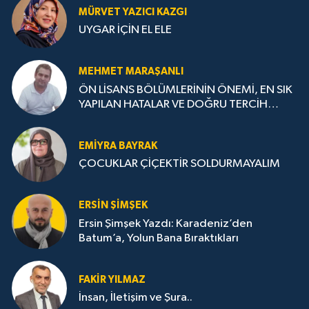
MÜRVET YAZICI KAZGI
UYGAR İÇİN EL ELE
MEHMET MARAŞANLI
ÖN LİSANS BÖLÜMLERİNİN ÖNEMİ, EN SIK
YAPILAN HATALAR VE DOĞRU TERCİH
STRATEJİLERİ
EMIYRA BAYRAK
ÇOCUKLAR ÇİÇEKTİR SOLDURMAYALIM
ERSIN ŞIMŞEK
Ersin Şimşek Yazdı: Karadeniz’den
Batum’a, Yolun Bana Bıraktıkları
FAKIR YILMAZ
İnsan, İletişim ve Şura..