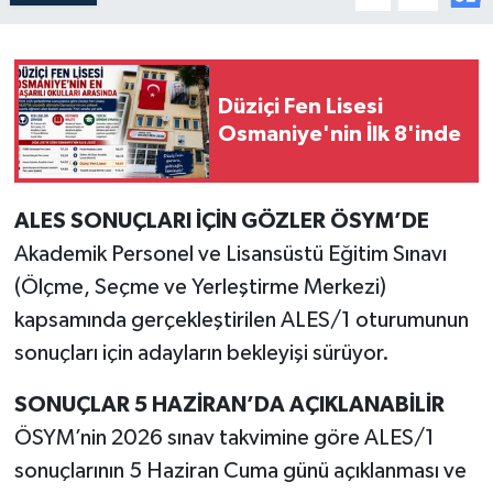
Düziçi Fen Lisesi
Osmaniye'nin İlk 8'inde
ALES SONUÇLARI İÇİN GÖZLER ÖSYM’DE
Akademik Personel ve Lisansüstü Eğitim Sınavı
(Ölçme, Seçme ve Yerleştirme Merkezi)
kapsamında gerçekleştirilen ALES/1 oturumunun
sonuçları için adayların bekleyişi sürüyor.
SONUÇLAR 5 HAZİRAN’DA AÇIKLANABİLİR
ÖSYM’nin 2026 sınav takvimine göre ALES/1
sonuçlarının 5 Haziran Cuma günü açıklanması ve