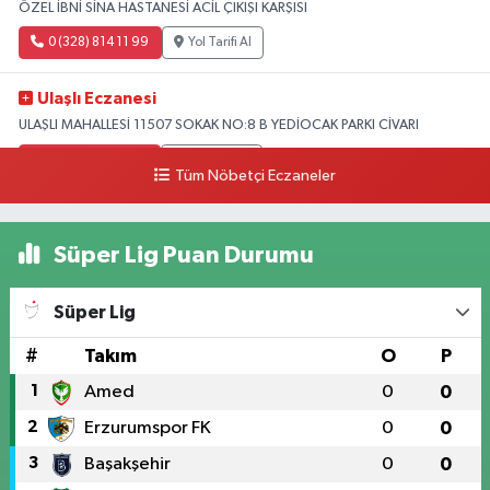
ÖZEL İBNİ SİNA HASTANESİ ACİL ÇIKIŞI KARŞISI
0 (328) 814 11 99
Yol Tarifi Al
Ulaşlı Eczanesi
ULAŞLI MAHALLESİ 11507 SOKAK NO:8 B YEDİOCAK PARKI CİVARI
0 (546) 158 81 80
Yol Tarifi Al
Tüm Nöbetçi Eczaneler
Süper Lig Puan Durumu
Süper Lig
#
Takım
O
P
1
Amed
0
0
2
Erzurumspor FK
0
0
3
Başakşehir
0
0