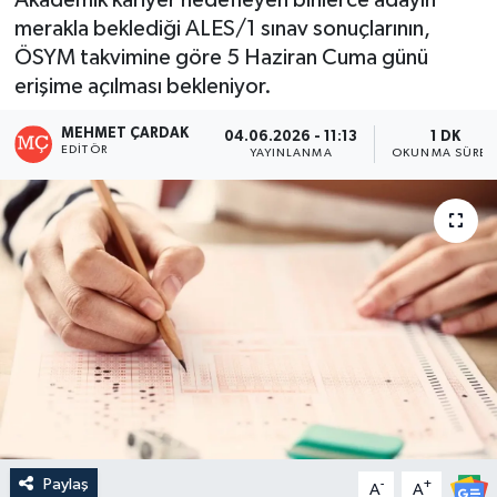
merakla beklediği ALES/1 sınav sonuçlarının,
ÖSYM takvimine göre 5 Haziran Cuma günü
erişime açılması bekleniyor.
MEHMET ÇARDAK
04.06.2026 - 11:13
1 DK
EDITÖR
YAYINLANMA
OKUNMA SÜRES
Paylaş
-
+
A
A