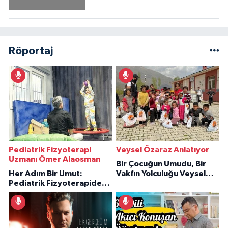
Röportaj
Pediatrik Fizyoterapi
Veysel Özaraz Anlatıyor
Uzmanı Ömer Alaosman
Bir Çocuğun Umudu, Bir
Her Adım Bir Umut:
Vakfın Yolculuğu Veysel
Pediatrik Fizyoterapiden
Özaraz Anlatıyor
İlham Veren Hikâyeler