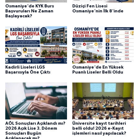
Osmaniye'de KYK Burs
Düziçi Fen Lisesi
Başvuruları Ne Zaman
Osmaniye'nin İlk 8'inde
Başlayacak?
Kadirli Liseleri LGS
Osmaniye'de En Yüksek
Başarısıyla Öne Çıktı
Puanlı Liseler Belli Oldu
AÖL Sonuçları Açıklandı mı?
Üniversite kayıt tarihleri
2026 Açık Lise 3. Dönem
belli oldu! 2026 e-Kayıt
Sonuçları Bugün
işlemleri nasıl yapılacak?
Açıklanacak mı?