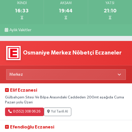
İKINDI
AKŞAM
YATSI
16:33
19:44
21:10
Aylık Vakitler
Osmaniye Merkez Nöbetçi Eczaneler
Elif Eczanesi
Gülbahçem Sitesi Ve Bilpa Arasındaki Caddeden 200mt aşağıda Cuma
Pazarı yolu Üzeri
0 (552) 308 06 26
Yol Tarifi Al
Efendioğlu Eczanesi