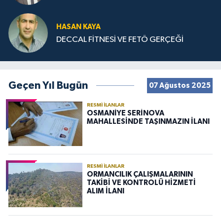
HASAN KAYA
DECCAL FİTNESİ VE FETÖ GERÇEĞİ
Geçen Yıl Bugün
07 Ağustos 2025
RESMI İLANLAR
OSMANİYE SERİNOVA
MAHALLESİNDE TAŞINMAZIN İLANI
RESMI İLANLAR
ORMANCILIK ÇALIŞMALARININ
TAKİBİ VE KONTROLÜ HİZMETİ
ALIM İLANI