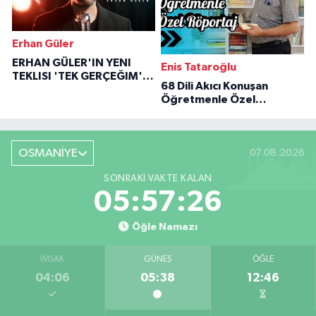
Erhan Güler
ERHAN GÜLER'IN YENI
Enis Tataroğlu
TEKLISI 'TEK GERÇEĞIM'LE
68 Dili Akıcı Konuşan
BÜYÜK DÖNÜŞÜ
Öğretmenle Özel
Röportaj
OSMANİYE
07.08.2026
SONRAKI VAKTE KALAN
05:57:25
Öğle Namazı
İMSAK
GÜNEŞ
ÖĞLE
04:06
05:38
12:46