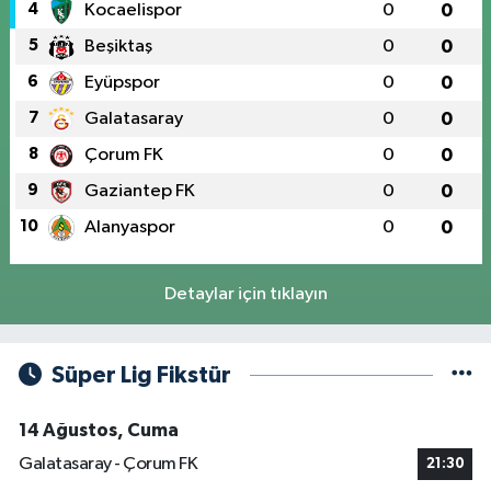
4
Kocaelispor
0
0
5
Beşiktaş
0
0
6
Eyüpspor
0
0
7
Galatasaray
0
0
8
Çorum FK
0
0
9
Gaziantep FK
0
0
10
Alanyaspor
0
0
Detaylar için tıklayın
Süper Lig Fikstür
14 Ağustos, Cuma
Galatasaray - Çorum FK
21:30