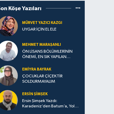
Son Köşe Yazıları
MÜRVET YAZICI KAZGI
UYGAR İÇİN EL ELE
MEHMET MARAŞANLI
ÖN LİSANS BÖLÜMLERİNİN
ÖNEMİ, EN SIK YAPILAN
HATALAR VE DOĞRU TERCİH
STRATEJİLERİ
EMIYRA BAYRAK
ÇOCUKLAR ÇİÇEKTİR
SOLDURMAYALIM
ERSIN ŞIMŞEK
Ersin Şimşek Yazdı:
Karadeniz’den Batum’a, Yolun
Bana Bıraktıkları