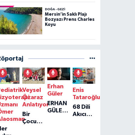
DOĞA - GEZI
Mersin’in Saklı Plajı
Bozyazı Prens Charles
Koyu
Röportaj
Erhan
ediatrik
Veysel
Enis
Güler
izyoterapi
Özaraz
Tataroğlu
ERHAN
Uzmanı
Anlatıyor
68 Dili
GÜLER'IN
Ömer
Bir
Akıcı
YENI
Alaosman
Çocuğun
Konuşan
TEKLISI
Her
Umudu,
Öğretmenle
'TEK