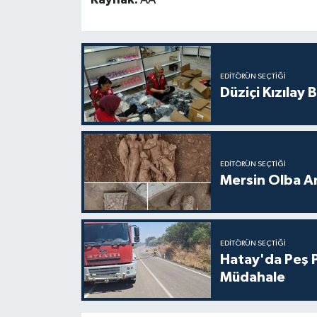
EDITÖRÜN SEÇTIĞI
Düziçi Kızılay 
EDITÖRÜN SEÇTIĞI
Mersin Olba An
EDITÖRÜN SEÇTIĞI
Hatay'da Peş P
Müdahale