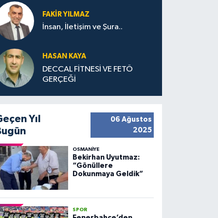
FAKIR YILMAZ
İnsan, İletişim ve Şura..
HASAN KAYA
DECCAL FİTNESİ VE FETÖ
GERÇEĞİ
Geçen Yıl
06 Ağustos
Bugün
2025
OSMANIYE
Bekirhan Uyutmaz:
“Gönüllere
Dokunmaya Geldik”
SPOR
Fenerbahçe’den