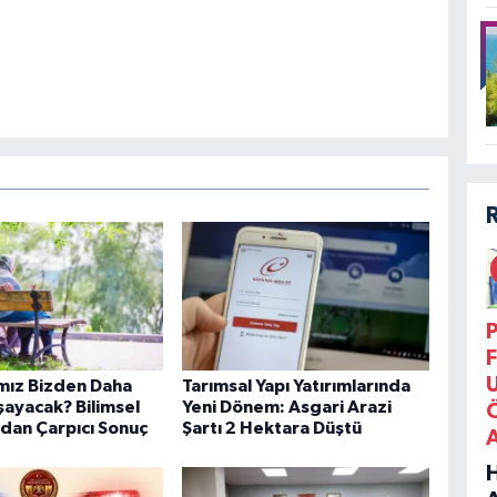
P
F
mız Bizden Daha
Tarımsal Yapı Yatırımlarında
şayacak? Bilimsel
Yeni Dönem: Asgari Arazi
dan Çarpıcı Sonuç
Şartı 2 Hektara Düştü