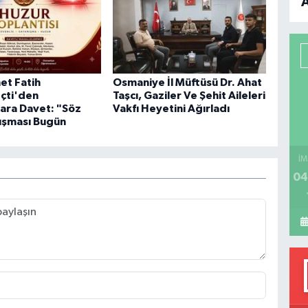
B
P
et Fatih
Osmaniye İl Müftüsü Dr. Ahat
çti'den
Taşcı, Gaziler Ve Şehit Aileleri
ara Davet: "Söz
Vakfı Heyetini Ağırladı
H
luşması Bugün
İM
04