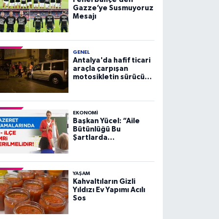
Gazze’ye Susmuyoruz
Mesajı
GENEL
Antalya'da hafif ticari
araçla çarpışan
motosikletin sürücüsü
yaralandı
EKONOMI
Başkan Yücel: “Aile
Bütünlüğü Bu
Şartlarda
Sağlanamaz”
YAŞAM
Kahvaltıların Gizli
Yıldızı Ev Yapımı Acılı
Sos