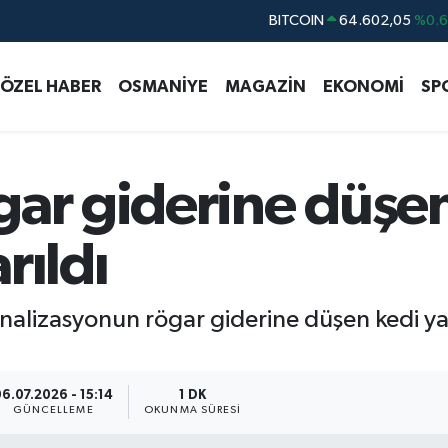
DOLAR
47,5986
%0.
EURO
55,0700
%0
ÖZEL HABER
OSMANİYE
MAGAZİN
EKONOMİ
SP
STERLİN
64,2438
%0.
GRAM ALTIN
6513.94
%0.
BİST100
13.768
%4
gar giderine düşe
rıldı
nalizasyonun rögar giderine düşen kedi ya
6.07.2026 - 15:14
1 DK
GÜNCELLEME
OKUNMA SÜRESI