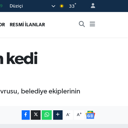
°
Düziçi
33
06
.1
OR
RESMİ İLANLAR
21
32
8
n kedi
vrusu, belediye ekiplerinin
-
+
A
A