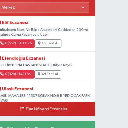
Elif Eczanesi
ülbahçem Sitesi Ve Bilpa Arasındaki Caddeden 200mt
şağıda Cuma Pazarı yolu Üzeri
0 (552) 308 06 26
Yol Tarifi Al
Efendioğlu Eczanesi
ZEL İBNİ SİNA HASTANESİ ACİL ÇIKIŞI KARŞISI
0 (328) 814 11 99
Yol Tarifi Al
Ulaşlı Eczanesi
LAŞLI MAHALLESİ 11507 SOKAK NO:8 B YEDİOCAK PARKI
İVARI
Tüm Nöbetçi Eczaneler
0 (546) 158 81 80
Yol Tarifi Al