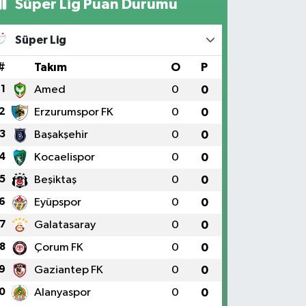
Süper Lig Puan Durumu
Süper Lig
#
Takım
O
P
1
Amed
0
0
2
Erzurumspor FK
0
0
3
Başakşehir
0
0
4
Kocaelispor
0
0
5
Beşiktaş
0
0
6
Eyüpspor
0
0
7
Galatasaray
0
0
8
Çorum FK
0
0
9
Gaziantep FK
0
0
0
Alanyaspor
0
0