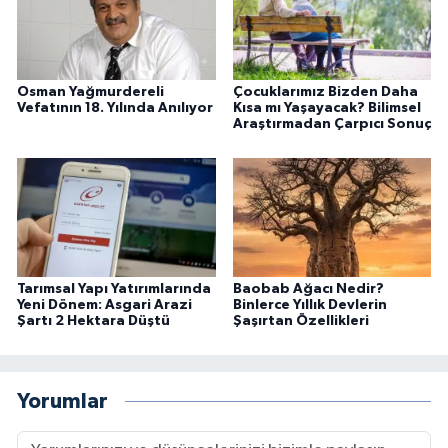
Osman Yağmurdereli
Çocuklarımız Bizden Daha
Vefatının 18. Yılında Anılıyor
Kısa mı Yaşayacak? Bilimsel
Araştırmadan Çarpıcı Sonuç
Tarımsal Yapı Yatırımlarında
Baobab Ağacı Nedir?
Yeni Dönem: Asgari Arazi
Binlerce Yıllık Devlerin
Şartı 2 Hektara Düştü
Şaşırtan Özellikleri
Yorumlar