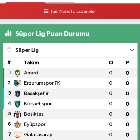
0 (546) 158 81 80
Yol Tarifi Al
Tüm Nöbetçi Eczaneler
Süper Lig Puan Durumu
Süper Lig
#
Takım
O
P
1
Amed
0
0
2
Erzurumspor FK
0
0
3
Başakşehir
0
0
4
Kocaelispor
0
0
5
Beşiktaş
0
0
6
Eyüpspor
0
0
7
Galatasaray
0
0