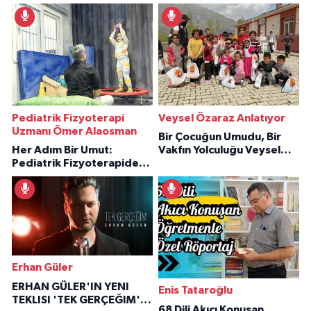
Pediatrik Fizyoterapi
Veysel Özaraz Anlatıyor
Uzmanı Ömer Alaosman
Bir Çocuğun Umudu, Bir
Her Adım Bir Umut:
Vakfın Yolculuğu Veysel
Pediatrik Fizyoterapiden
Özaraz Anlatıyor
İlham Veren Hikâyeler
Erhan Güler
ERHAN GÜLER'IN YENI
Enis Tataroğlu
TEKLISI 'TEK GERÇEĞIM'LE
68 Dili Akıcı Konuşan