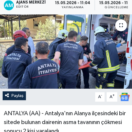
AJANS MERKEZI
15.05.2026 - 11:04
15.05.2026 - 11:2
EDITÖR
YAYINLANMA
GÜNCELLEME
Paylaş
-
+
A
A
ANTALYA (AA) - Antalya'nın Alanya ilçesindeki bir
sitede bulunan dairenin asma tavanının çökmesi
sonucu 2 kişi yaralandı.