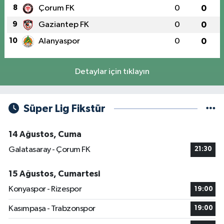
8
Çorum FK
0
0
9
Gaziantep FK
0
0
10
Alanyaspor
0
0
Detaylar için tıklayın
Süper Lig Fikstür
14 Ağustos, Cuma
Galatasaray - Çorum FK
21:30
15 Ağustos, Cumartesi
Konyaspor - Rizespor
19:00
Kasımpaşa - Trabzonspor
19:00