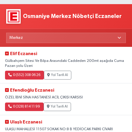
Osmaniye Merkez Nöbetçi Eczaneler
Elif Eczanesi
Gülbahçem Sitesi Ve Bilpa Arasındaki Caddeden 200mt aşağıda Cuma
Pazarı yolu Üzeri
0 (552) 308 06 26
Yol Tarifi Al
Efendioğlu Eczanesi
ÖZEL İBNİ SİNA HASTANESİ ACİL ÇIKIŞI KARŞISI
0 (328) 814 11 99
Yol Tarifi Al
Ulaşlı Eczanesi
ULAŞLI MAHALLESİ 11507 SOKAK NO:8 B YEDİOCAK PARKI CİVARI