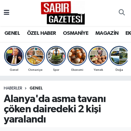
GENEL
Osmaniye Nöbetçi Eczaneler
GENEL
ÖZEL HABER
OSMANİYE
MAGAZİN
E
ÖZEL HABER
Osmaniye Hava Durumu
OSMANİYE
Osmaniye Trafik Yoğunluk Haritası
MAGAZİN
Süper Lig Puan Durumu ve Fikstür
Genel
Osmaniye
Spor
Ekonomi
Yemek
Doğa
EKONOMİ
Tüm Manşetler
HABERLER
GENEL
Alanya'da asma tavanı
SPOR
Son Dakika Haberleri
çöken dairedeki 2 kişi
RESMİ İLANLAR
Haber Arşivi
yaralandı