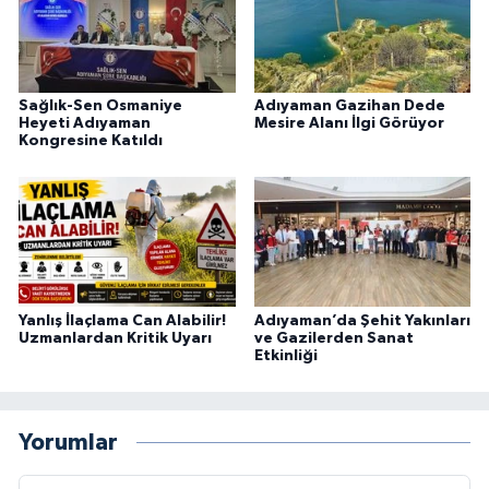
Sağlık-Sen Osmaniye
Adıyaman Gazihan Dede
Heyeti Adıyaman
Mesire Alanı İlgi Görüyor
Kongresine Katıldı
Yanlış İlaçlama Can Alabilir!
Adıyaman’da Şehit Yakınları
Uzmanlardan Kritik Uyarı
ve Gazilerden Sanat
Etkinliği
Yorumlar