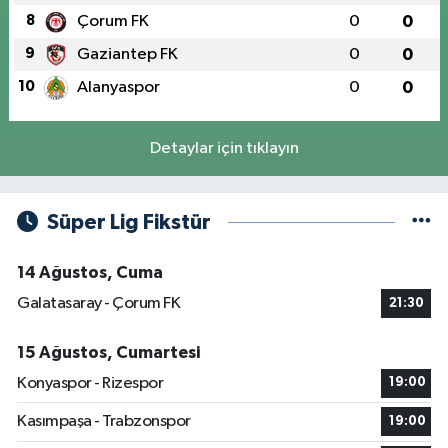
8
Çorum FK
0
0
9
Gaziantep FK
0
0
10
Alanyaspor
0
0
Detaylar için tıklayın
Süper Lig Fikstür
14 Ağustos, Cuma
Galatasaray - Çorum FK
21:30
15 Ağustos, Cumartesi
Konyaspor - Rizespor
19:00
Kasımpaşa - Trabzonspor
19:00