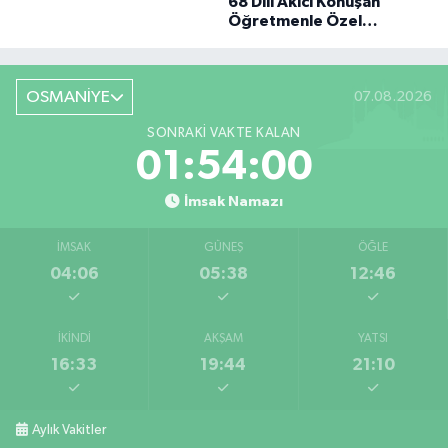
68 Dili Akıcı Konuşan
BÜYÜK DÖNÜŞÜ
Öğretmenle Özel
Röportaj
OSMANİYE
07.08.2026
SONRAKI VAKTE KALAN
01:53:59
İmsak Namazı
İMSAK
GÜNEŞ
ÖĞLE
04:06
05:38
12:46
İKINDI
AKŞAM
YATSI
16:33
19:44
21:10
Aylık Vakitler