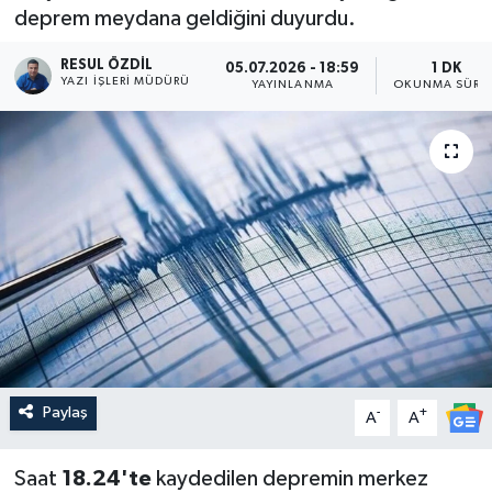
deprem meydana geldiğini duyurdu.
RESUL ÖZDIL
05.07.2026 - 18:59
1 DK
YAZI İŞLERI MÜDÜRÜ
YAYINLANMA
OKUNMA SÜRES
Paylaş
-
+
A
A
Saat
18.24'te
kaydedilen depremin merkez