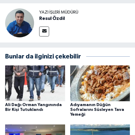
YAZI İŞLERI MÜDÜRÜ
Resul Özdil
Bunlar da ilginizi çekebilir
Ali Dağı Orman Yangınında
Adıyamanın Düğün
Bir Kişi Tutuklandı
Sofralarını Süsleyen Tava
Yemeği