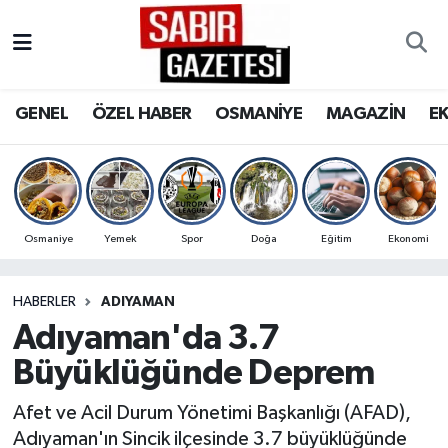
GENEL
Osmaniye Nöbetçi Eczaneler
GENEL
ÖZEL HABER
OSMANİYE
MAGAZİN
E
ÖZEL HABER
Osmaniye Hava Durumu
OSMANİYE
Osmaniye Trafik Yoğunluk Haritası
MAGAZİN
Süper Lig Puan Durumu ve Fikstür
Osmaniye
Yemek
Spor
Doğa
Eğitim
Ekonomi
EKONOMİ
Tüm Manşetler
HABERLER
ADIYAMAN
Adıyaman'da 3.7
SPOR
Son Dakika Haberleri
Büyüklüğünde Deprem
RESMİ İLANLAR
Haber Arşivi
Afet ve Acil Durum Yönetimi Başkanlığı (AFAD),
Adıyaman'ın Sincik ilçesinde 3.7 büyüklüğünde