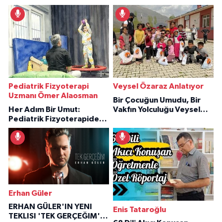
Pediatrik Fizyoterapi
Veysel Özaraz Anlatıyor
Uzmanı Ömer Alaosman
Bir Çocuğun Umudu, Bir
Her Adım Bir Umut:
Vakfın Yolculuğu Veysel
Pediatrik Fizyoterapiden
Özaraz Anlatıyor
İlham Veren Hikâyeler
Erhan Güler
ERHAN GÜLER'IN YENI
Enis Tataroğlu
TEKLISI 'TEK GERÇEĞIM'LE