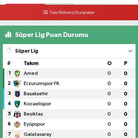
0 (546) 158 81 80
Yol Tarifi Al
Tüm Nöbetçi Eczaneler
Süper Lig Puan Durumu
Süper Lig
#
Takım
O
P
1
Amed
0
0
2
Erzurumspor FK
0
0
3
Başakşehir
0
0
4
Kocaelispor
0
0
5
Beşiktaş
0
0
6
Eyüpspor
0
0
7
Galatasaray
0
0