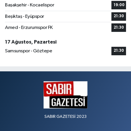
Başakşehir - Kocaelispor
19:00
Beşiktaş - Eyüpspor
21:30
Amed - Erzurumspor FK
21:30
17 Ağustos, Pazartesi
Samsunspor - Göztepe
21:30
SABIR GAZETESİ 2023