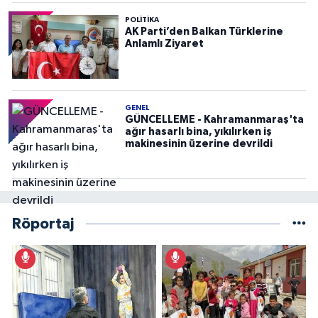
POLITIKA
AK Parti’den Balkan Türklerine
Anlamlı Ziyaret
GENEL
GÜNCELLEME - Kahramanmaraş'ta
ağır hasarlı bina, yıkılırken iş
makinesinin üzerine devrildi
Röportaj