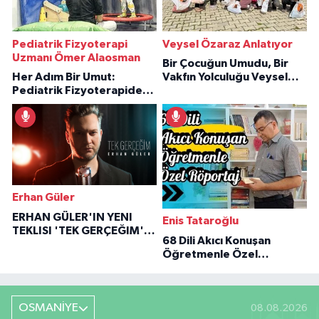
Pediatrik Fizyoterapi
Veysel Özaraz Anlatıyor
Uzmanı Ömer Alaosman
Bir Çocuğun Umudu, Bir
Her Adım Bir Umut:
Vakfın Yolculuğu Veysel
Pediatrik Fizyoterapiden
Özaraz Anlatıyor
İlham Veren Hikâyeler
Erhan Güler
ERHAN GÜLER'IN YENI
Enis Tataroğlu
TEKLISI 'TEK GERÇEĞIM'LE
68 Dili Akıcı Konuşan
BÜYÜK DÖNÜŞÜ
Öğretmenle Özel
Röportaj
OSMANİYE
08.08.2026