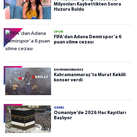
Milyonları Kaybettikten Sonra
Huzuru Buldu
SPOR
FIFA'dan Adana Demirspor'a 6
puan silme cezası
KAHRAMANMARAŞ
Kahramanmaraş’ta Murat Kekilli
konser verdi
GENEL
Osmaniye’de 2026 Hac Kayıtları
Başlıyor