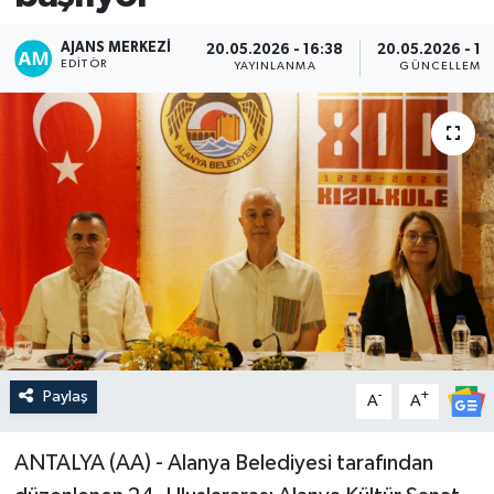
AJANS MERKEZI
20.05.2026 - 16:38
20.05.2026 - 18
EDITÖR
YAYINLANMA
GÜNCELLEME
Paylaş
-
+
A
A
ANTALYA (AA) - Alanya Belediyesi tarafından