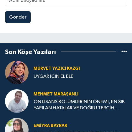
Gönder
Son Köşe Yazıları
MÜRVET YAZICI KAZGI
UYGAR İÇİN EL ELE
MEHMET MARAŞANLI
ÖN LİSANS BÖLÜMLERİNİN ÖNEMİ, EN SIK
YAPILAN HATALAR VE DOĞRU TERCİH
STRATEJİLERİ
EMIYRA BAYRAK