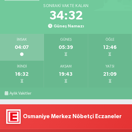
SONRAKI VAKTE KALAN
34:31
Güneş Namazı
İMSAK
GÜNEŞ
ÖĞLE
04:07
05:39
12:46
İKINDI
AKŞAM
YATSI
16:32
19:43
21:09
Aylık Vakitler
Osmaniye Merkez Nöbetçi Eczaneler