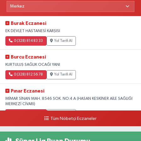
Burak Eczanesi
EK DEVLET HASTANESİ KARŞISI
0 (328) 814 83 33
Yol Tarifi Al
Burcu Eczanesi
KURTULUŞ SAĞLIK OCAĞI YANI
0 (328) 812 56 78
Yol Tarifi Al
Pınar Eczanesi
MİMAR SİNAN MAH. 8546 SOK. NO:4 A (HASAN KESKİNER AİLE SAĞLIĞI
MERKEZİ CİVARI)
0 (328) 826 04 73
Yol Tarifi Al
Tüm Nöbetçi Eczaneler