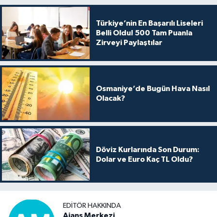
Türkiye’nin En Başarılı Liseleri
Belli Oldu! 500 Tam Puanla
Zirveyi Paylaştılar
Osmaniye’de Bugün Hava Nasıl
Olacak?
Döviz Kurlarında Son Durum:
Dolar ve Euro Kaç TL Oldu?
EDITÖR HAKKINDA
Ajans Merkezi