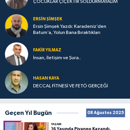
ÇOCUKLAR ÇİÇEKTİR SOLDURMAYALIM
ERSIN ŞIMŞEK
Ersin Şimşek Yazdı: Karadeniz’den
Batum’a, Yolun Bana Bıraktıkları
FAKIR YILMAZ
İnsan, İletişim ve Şura..
HASAN KAYA
DECCAL FİTNESİ VE FETÖ GERÇEĞİ
Geçen Yıl Bugün
08 Ağustos 2025
YAŞAM
16 Yaşında Piyango Kazandı,