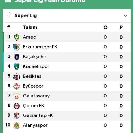
Süper Lig Puan Durumu
Süper Lig
#
Takım
O
P
1
Amed
0
0
2
Erzurumspor FK
0
0
3
Başakşehir
0
0
4
Kocaelispor
0
0
5
Beşiktaş
0
0
6
Eyüpspor
0
0
7
Galatasaray
0
0
8
Çorum FK
0
0
9
Gaziantep FK
0
0
10
Alanyaspor
0
0