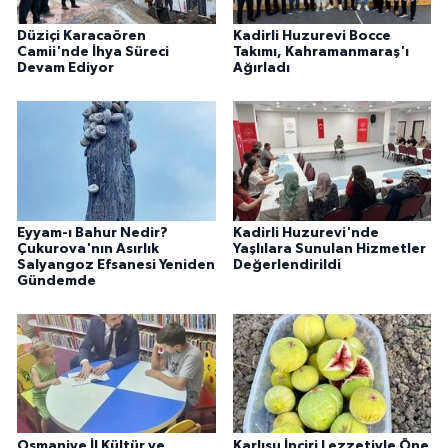
Düziçi Karacaören
Kadirli Huzurevi Bocce
Camii'nde İhya Süreci
Takımı, Kahramanmaraş'ı
Devam Ediyor
Ağırladı
Eyyam-ı Bahur Nedir?
Kadirli Huzurevi'nde
Çukurova'nın Asırlık
Yaşlılara Sunulan Hizmetler
Salyangoz Efsanesi Yeniden
Değerlendirildi
Gündemde
Osmaniye İl Kültür ve
Karlısu İnciri Lezzetiyle Öne