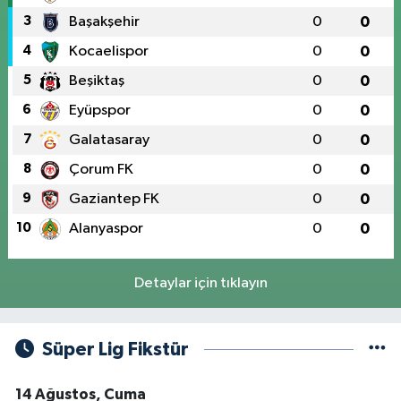
3
Başakşehir
0
0
4
Kocaelispor
0
0
5
Beşiktaş
0
0
6
Eyüpspor
0
0
7
Galatasaray
0
0
8
Çorum FK
0
0
9
Gaziantep FK
0
0
10
Alanyaspor
0
0
Detaylar için tıklayın
Süper Lig Fikstür
14 Ağustos, Cuma