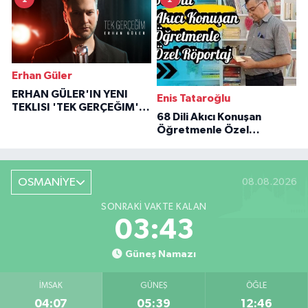
Erhan Güler
ERHAN GÜLER'IN YENI
Enis Tataroğlu
TEKLISI 'TEK GERÇEĞIM'LE
68 Dili Akıcı Konuşan
BÜYÜK DÖNÜŞÜ
Öğretmenle Özel
Röportaj
OSMANİYE
08.08.2026
SONRAKI VAKTE KALAN
03:42
Güneş Namazı
İMSAK
GÜNEŞ
ÖĞLE
04:07
05:39
12:46