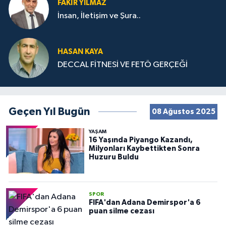
FAKIR YILMAZ
İnsan, İletişim ve Şura..
HASAN KAYA
DECCAL FİTNESİ VE FETÖ GERÇEĞİ
Geçen Yıl Bugün
08 Ağustos 2025
YAŞAM
16 Yaşında Piyango Kazandı,
Milyonları Kaybettikten Sonra
Huzuru Buldu
SPOR
FIFA'dan Adana Demirspor'a 6
puan silme cezası