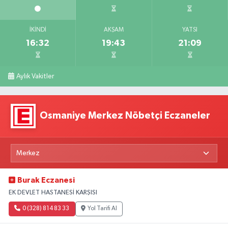
İKINDI
AKŞAM
YATSI
16:32
19:43
21:09
Aylık Vakitler
Osmaniye Merkez Nöbetçi Eczaneler
Burak Eczanesi
EK DEVLET HASTANESİ KARŞISI
0 (328) 814 83 33
Yol Tarifi Al