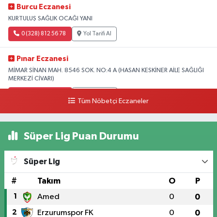
Burcu Eczanesi
KURTULUŞ SAĞLIK OCAĞI YANI
0 (328) 812 56 78
Yol Tarifi Al
Pınar Eczanesi
MİMAR SİNAN MAH. 8546 SOK. NO:4 A (HASAN KESKİNER AİLE SAĞLIĞI
MERKEZİ CİVARI)
0 (328) 826 04 73
Yol Tarifi Al
Tüm Nöbetçi Eczaneler
Süper Lig Puan Durumu
Süper Lig
#
Takım
O
P
1
Amed
0
0
2
Erzurumspor FK
0
0