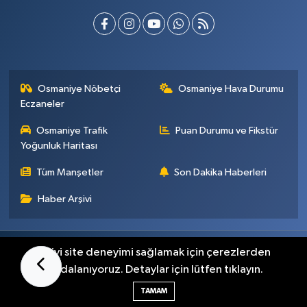
Osmaniye Nöbetçi
Osmaniye Hava Durumu
Eczaneler
Osmaniye Trafik
Puan Durumu ve Fikstür
Yoğunluk Haritası
Tüm Manşetler
Son Dakika Haberleri
Haber Arşivi
Künye
İletişim
Gizlilik Sözleşmesi
En iyi site deneyimi sağlamak için çerezlerden
faydalanıyoruz. Detaylar için lütfen tıklayın.
Haber Yazılımı:
TE Bilişim
TAMAM