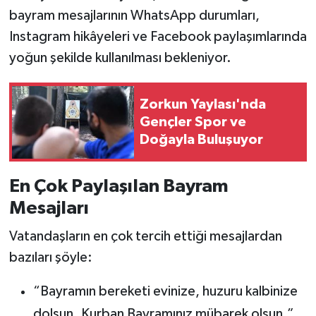
bayram mesajlarının WhatsApp durumları,
Instagram hikâyeleri ve Facebook paylaşımlarında
yoğun şekilde kullanılması bekleniyor.
Zorkun Yaylası'nda
Gençler Spor ve
Doğayla Buluşuyor
En Çok Paylaşılan Bayram
Mesajları
Vatandaşların en çok tercih ettiği mesajlardan
bazıları şöyle:
“Bayramın bereketi evinize, huzuru kalbinize
dolsun. Kurban Bayramınız mübarek olsun.”