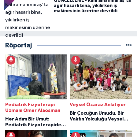
GÜNCELLEME - Kahramanmaraş'ta
ağır hasarlı bina, yıkılırken iş
makinesinin üzerine devrildi
Röportaj
Pediatrik Fizyoterapi
Veysel Özaraz Anlatıyor
Uzmanı Ömer Alaosman
Bir Çocuğun Umudu, Bir
Her Adım Bir Umut:
Vakfın Yolculuğu Veysel
Pediatrik Fizyoterapiden
Özaraz Anlatıyor
İlham Veren Hikâyeler