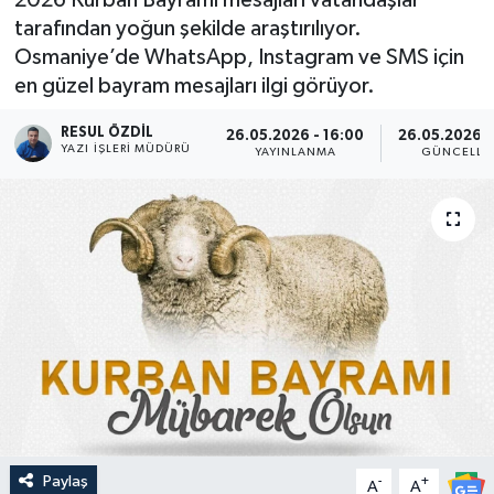
tarafından yoğun şekilde araştırılıyor.
Osmaniye’de WhatsApp, Instagram ve SMS için
en güzel bayram mesajları ilgi görüyor.
RESUL ÖZDIL
26.05.2026 - 16:00
26.05.2026 -
YAZI İŞLERI MÜDÜRÜ
YAYINLANMA
GÜNCELLE
Paylaş
-
+
A
A