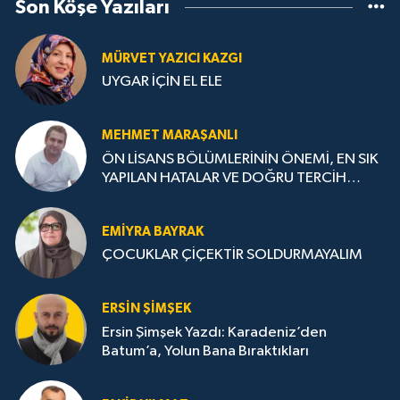
Son Köşe Yazıları
MÜRVET YAZICI KAZGI
UYGAR İÇİN EL ELE
MEHMET MARAŞANLI
ÖN LİSANS BÖLÜMLERİNİN ÖNEMİ, EN SIK
YAPILAN HATALAR VE DOĞRU TERCİH
STRATEJİLERİ
EMIYRA BAYRAK
ÇOCUKLAR ÇİÇEKTİR SOLDURMAYALIM
ERSIN ŞIMŞEK
Ersin Şimşek Yazdı: Karadeniz’den
Batum’a, Yolun Bana Bıraktıkları