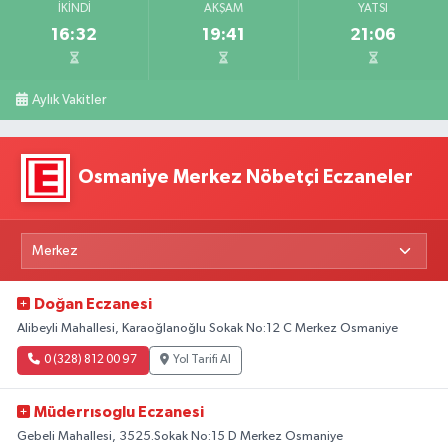
İKINDI
AKŞAM
YATSI
16:32
19:41
21:06
Aylık Vakitler
Osmaniye Merkez Nöbetçi Eczaneler
Doğan Eczanesi
Alibeyli Mahallesi, Karaoğlanoğlu Sokak No:12 C Merkez Osmaniye
0 (328) 812 00 97
Yol Tarifi Al
Müderrısoglu Eczanesi
Gebeli Mahallesi, 3525.Sokak No:15 D Merkez Osmaniye