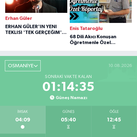
Erhan Güler
ERHAN GÜLER'IN YENI
Enis Tataroğlu
TEKLISI 'TEK GERÇEĞIM'LE
68 Dili Akıcı Konuşan
BÜYÜK DÖNÜŞÜ
Öğretmenle Özel
Röportaj
OSMANİYE
10.08.2026
SONRAKI VAKTE KALAN
01:14:34
Güneş Namazı
İMSAK
GÜNEŞ
ÖĞLE
04:09
05:40
12:45