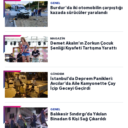
GENEL
Burdur'da iki otomobilin çarpıştığı
kazada sürücüler yaralandı
MAGAZİN
Demet Akalın’ın Zorkun Çocuk
Şenliği Kıyafeti Tartışma Yarattı
GÜNDEM
İstanbul’da Deprem Panikleri:
Avcılar’da Aile Kamyonette Çay
İçip Geceyi Geçirdi
GENEL
Balıkesir Sındırgı’da Yıkılan
Binadan 6 Kişi Sağ Çıkarıldı