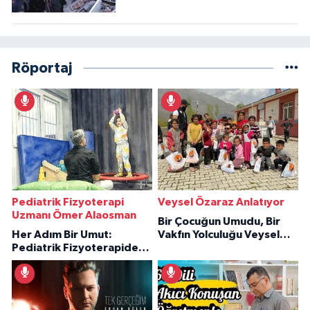
Röportaj
Pediatrik Fizyoterapi
Veysel Özaraz Anlatıyor
Uzmanı Ömer Alaosman
Bir Çocuğun Umudu, Bir
Her Adım Bir Umut:
Vakfın Yolculuğu Veysel
Pediatrik Fizyoterapiden
Özaraz Anlatıyor
İlham Veren Hikâyeler