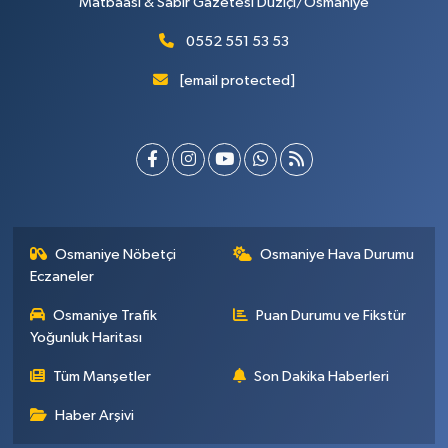
Matbaası & Sabır Gazetesi Düziçi/Osmaniye
0552 551 53 53
[email protected]
Osmaniye Nöbetçi
Osmaniye Hava Durumu
Eczaneler
Osmaniye Trafik
Puan Durumu ve Fikstür
Yoğunluk Haritası
Tüm Manşetler
Son Dakika Haberleri
Haber Arşivi