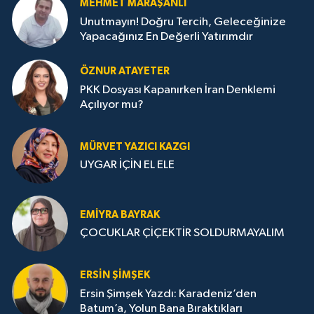
MEHMET MARAŞANLI
Unutmayın! Doğru Tercih, Geleceğinize
Yapacağınız En Değerli Yatırımdır
ÖZNUR ATAYETER
PKK Dosyası Kapanırken İran Denklemi
Açılıyor mu?
MÜRVET YAZICI KAZGI
UYGAR İÇİN EL ELE
EMIYRA BAYRAK
ÇOCUKLAR ÇİÇEKTİR SOLDURMAYALIM
ERSIN ŞIMŞEK
Ersin Şimşek Yazdı: Karadeniz’den
Batum’a, Yolun Bana Bıraktıkları