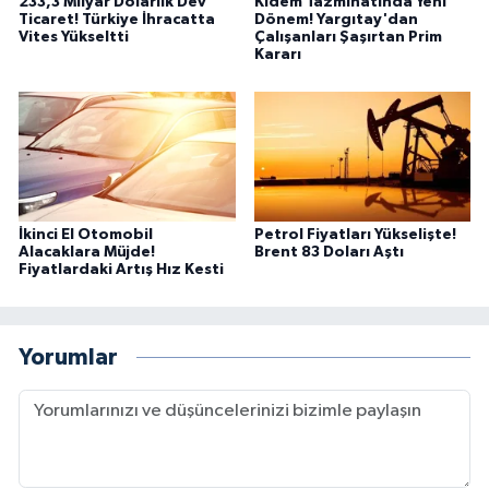
233,3 Milyar Dolarlık Dev
Kıdem Tazminatında Yeni
Ticaret! Türkiye İhracatta
Dönem! Yargıtay'dan
Vites Yükseltti
Çalışanları Şaşırtan Prim
Kararı
İkinci El Otomobil
Petrol Fiyatları Yükselişte!
Alacaklara Müjde!
Brent 83 Doları Aştı
Fiyatlardaki Artış Hız Kesti
Yorumlar