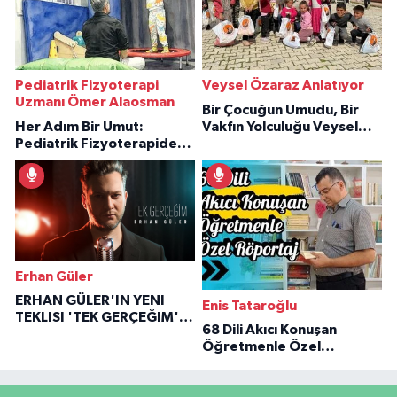
Pediatrik Fizyoterapi
Veysel Özaraz Anlatıyor
Uzmanı Ömer Alaosman
Bir Çocuğun Umudu, Bir
Her Adım Bir Umut:
Vakfın Yolculuğu Veysel
Pediatrik Fizyoterapiden
Özaraz Anlatıyor
İlham Veren Hikâyeler
Erhan Güler
ERHAN GÜLER'IN YENI
Enis Tataroğlu
TEKLISI 'TEK GERÇEĞIM'LE
68 Dili Akıcı Konuşan
BÜYÜK DÖNÜŞÜ
Öğretmenle Özel
Röportaj