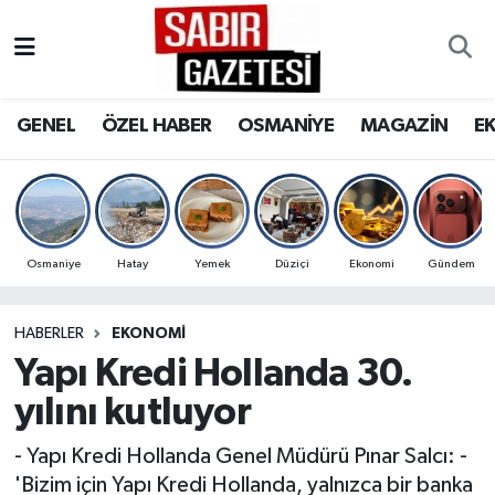
GENEL
Osmaniye Nöbetçi Eczaneler
GENEL
ÖZEL HABER
OSMANİYE
MAGAZİN
E
ÖZEL HABER
Osmaniye Hava Durumu
OSMANİYE
Osmaniye Trafik Yoğunluk Haritası
MAGAZİN
Süper Lig Puan Durumu ve Fikstür
Osmaniye
Hatay
Yemek
Düziçi
Ekonomi
Gündem
EKONOMİ
Tüm Manşetler
HABERLER
EKONOMI
Yapı Kredi Hollanda 30.
SPOR
Son Dakika Haberleri
yılını kutluyor
RESMİ İLANLAR
Haber Arşivi
- Yapı Kredi Hollanda Genel Müdürü Pınar Salcı: -
'Bizim için Yapı Kredi Hollanda, yalnızca bir banka