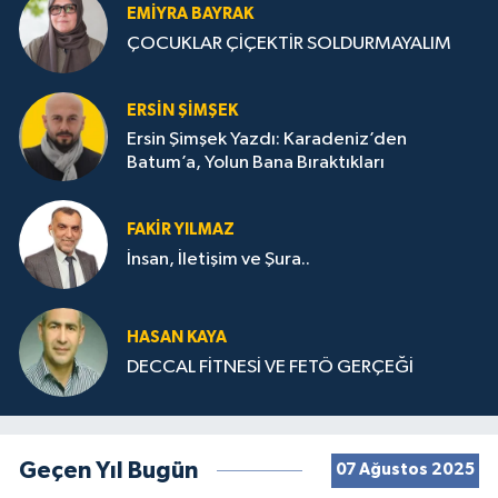
EMIYRA BAYRAK
ÇOCUKLAR ÇİÇEKTİR SOLDURMAYALIM
ERSIN ŞIMŞEK
Ersin Şimşek Yazdı: Karadeniz’den
Batum’a, Yolun Bana Bıraktıkları
FAKIR YILMAZ
İnsan, İletişim ve Şura..
HASAN KAYA
DECCAL FİTNESİ VE FETÖ GERÇEĞİ
Geçen Yıl Bugün
07 Ağustos 2025