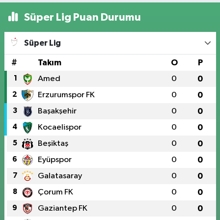
Süper Lig Puan Durumu
Süper Lig
#
Takım
O
P
1
Amed
0
0
2
Erzurumspor FK
0
0
3
Başakşehir
0
0
4
Kocaelispor
0
0
5
Beşiktaş
0
0
6
Eyüpspor
0
0
7
Galatasaray
0
0
8
Çorum FK
0
0
9
Gaziantep FK
0
0