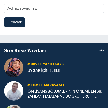
Gönder
Son Köşe Yazıları
MÜRVET YAZICI KAZGI
UYGAR İÇİN EL ELE
MEHMET MARAŞANLI
ÖN LİSANS BÖLÜMLERİNİN ÖNEMİ, EN SIK
YAPILAN HATALAR VE DOĞRU TERCİH
STRATEJİLERİ