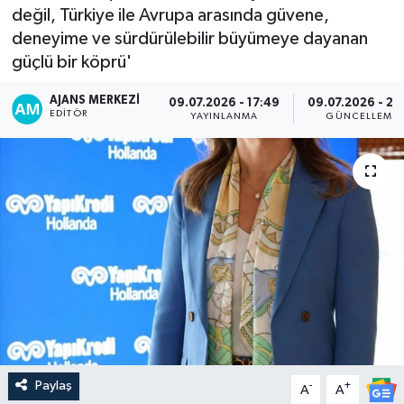
değil, Türkiye ile Avrupa arasında güvene,
deneyime ve sürdürülebilir büyümeye dayanan
güçlü bir köprü'
AJANS MERKEZI
09.07.2026 - 17:49
09.07.2026 - 23
EDITÖR
YAYINLANMA
GÜNCELLEME
Paylaş
-
+
A
A