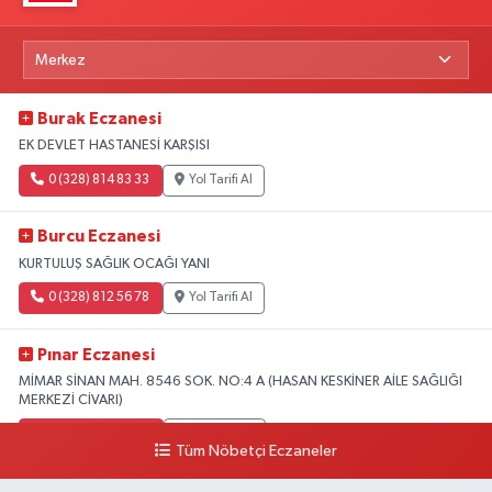
Burak Eczanesi
EK DEVLET HASTANESİ KARŞISI
0 (328) 814 83 33
Yol Tarifi Al
Burcu Eczanesi
KURTULUŞ SAĞLIK OCAĞI YANI
0 (328) 812 56 78
Yol Tarifi Al
Pınar Eczanesi
MİMAR SİNAN MAH. 8546 SOK. NO:4 A (HASAN KESKİNER AİLE SAĞLIĞI
MERKEZİ CİVARI)
0 (328) 826 04 73
Yol Tarifi Al
Tüm Nöbetçi Eczaneler