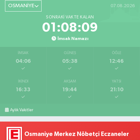
OSMANİYE
07.08.2026
SONRAKI VAKTE KALAN
01:08:08
İmsak Namazı
İMSAK
GÜNEŞ
ÖĞLE
04:06
05:38
12:46
İKINDI
AKŞAM
YATSI
16:33
19:44
21:10
Aylık Vakitler
Osmaniye Merkez Nöbetçi Eczaneler