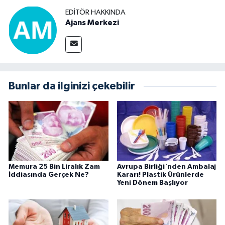
EDITÖR HAKKINDA
Ajans Merkezi
Bunlar da ilginizi çekebilir
Memura 25 Bin Liralık Zam
Avrupa Birliği'nden Ambalaj
İddiasında Gerçek Ne?
Kararı! Plastik Ürünlerde
Yeni Dönem Başlıyor