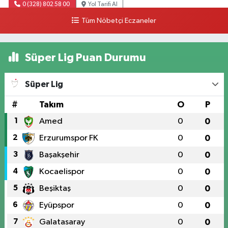
0 (328) 802 58 00
Yol Tarifi Al
Tüm Nöbetçi Eczaneler
Süper Lig Puan Durumu
Süper Lig
#
Takım
O
P
1
Amed
0
0
2
Erzurumspor FK
0
0
3
Başakşehir
0
0
4
Kocaelispor
0
0
5
Beşiktaş
0
0
6
Eyüpspor
0
0
7
Galatasaray
0
0