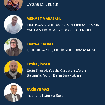
UYGAR İÇİN EL ELE
MEHMET MARAŞANLI
ÖN LİSANS BÖLÜMLERİNİN ÖNEMİ, EN SIK
YAPILAN HATALAR VE DOĞRU TERCİH
STRATEJİLERİ
EMIYRA BAYRAK
ÇOCUKLAR ÇİÇEKTİR SOLDURMAYALIM
ERSIN ŞIMŞEK
Ersin Şimşek Yazdı: Karadeniz’den
Batum’a, Yolun Bana Bıraktıkları
FAKIR YILMAZ
İnsan, İletişim ve Şura..