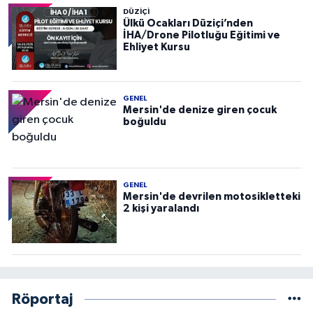
DÜZIÇI
Ülkü Ocakları Düziçi’nden
İHA/Drone Pilotluğu Eğitimi ve
Ehliyet Kursu
GENEL
Mersin'de denize giren çocuk
boğuldu
GENEL
Mersin'de devrilen motosikletteki
2 kişi yaralandı
Röportaj