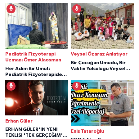
Pediatrik Fizyoterapi
Veysel Özaraz Anlatıyor
Uzmanı Ömer Alaosman
Bir Çocuğun Umudu, Bir
Her Adım Bir Umut:
Vakfın Yolculuğu Veysel
Pediatrik Fizyoterapiden
Özaraz Anlatıyor
İlham Veren Hikâyeler
Erhan Güler
ERHAN GÜLER'IN YENI
Enis Tataroğlu
TEKLISI 'TEK GERÇEĞIM'LE