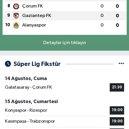
8
Çorum FK
0
0
9
Gaziantep FK
0
0
10
Alanyaspor
0
0
Detaylar için tıklayın
Süper Lig Fikstür
14 Ağustos, Cuma
Galatasaray - Çorum FK
21:30
15 Ağustos, Cumartesi
Konyaspor - Rizespor
19:00
Kasımpaşa - Trabzonspor
19:00