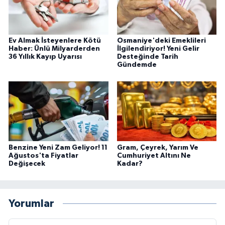
Ev Almak İsteyenlere Kötü
Osmaniye'deki Emeklileri
Haber: Ünlü Milyarderden
İlgilendiriyor! Yeni Gelir
36 Yıllık Kayıp Uyarısı
Desteğinde Tarih
Gündemde
Benzine Yeni Zam Geliyor! 11
Gram, Çeyrek, Yarım Ve
Ağustos'ta Fiyatlar
Cumhuriyet Altını Ne
Değişecek
Kadar?
Yorumlar