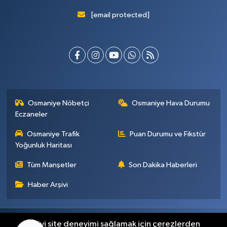
[email protected]
Osmaniye Nöbetçi
Osmaniye Hava Durumu
Eczaneler
Osmaniye Trafik
Puan Durumu ve Fikstür
Yoğunluk Haritası
Tüm Manşetler
Son Dakika Haberleri
Haber Arşivi
Künye
İletişim
Gizlilik Sözleşmesi
En iyi site deneyimi sağlamak için çerezlerden