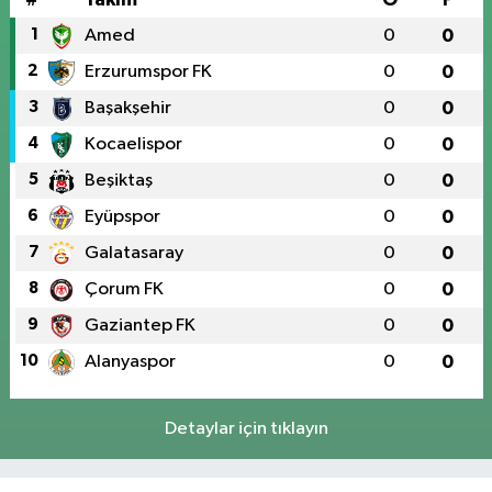
1
Amed
0
0
2
Erzurumspor FK
0
0
3
Başakşehir
0
0
4
Kocaelispor
0
0
5
Beşiktaş
0
0
6
Eyüpspor
0
0
7
Galatasaray
0
0
8
Çorum FK
0
0
9
Gaziantep FK
0
0
10
Alanyaspor
0
0
Detaylar için tıklayın