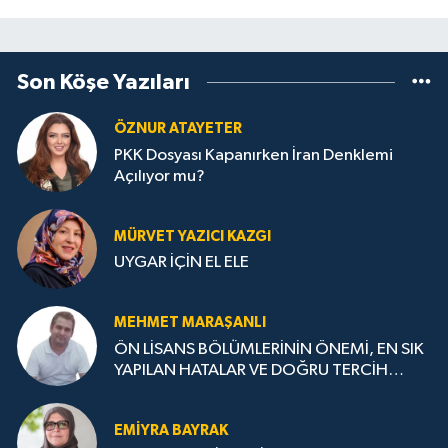
Son Köşe Yazıları
ÖZNUR ATAYETER
PKK Dosyası Kapanırken İran Denklemi
Açılıyor mu?
MÜRVET YAZICI KAZGI
UYGAR İÇİN EL ELE
MEHMET MARAŞANLI
ÖN LİSANS BÖLÜMLERİNİN ÖNEMİ, EN SIK
YAPILAN HATALAR VE DOĞRU TERCİH
STRATEJİLERİ
EMIYRA BAYRAK