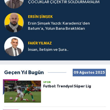
ÇOCUKLAR ÇİÇEKTİR SOLDURMAYALIM
ERSIN ŞIMŞEK
Ersin Şimşek Yazdı: Karadeniz’den
Batum’a, Yolun Bana Bıraktıkları
FAKIR YILMAZ
İnsan, İletişim ve Şura..
Geçen Yıl Bugün
09 Ağustos 2025
SPOR
Futbol: Trendyol Süper Lig