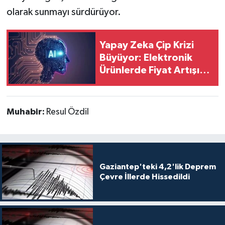
olarak sunmayı sürdürüyor.
Yapay Zeka Çip Krizi
Büyüyor: Elektronik
Ürünlerde Fiyat Artışı
Kapıda
Muhabir:
Resul Özdil
Gaziantep'teki 4,2'lik Deprem
Çevre İllerde Hissedildi