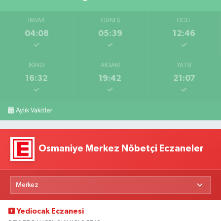
İMSAK
GÜNEŞ
ÖĞLE
04:08
05:39
12:46
İKINDI
AKŞAM
YATSI
16:32
19:42
21:07
Aylık Vakitler
Osmaniye Merkez Nöbetçi Eczaneler
Yediocak Eczanesi