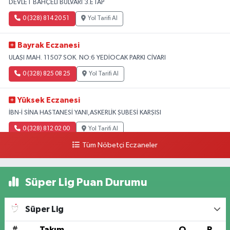
DEVLET BAHÇELİ BULVARI 3.ETAP
0 (328) 814 20 51
Yol Tarifi Al
Bayrak Eczanesi
ULAŞI MAH. 11507 SOK. NO:6 YEDİOCAK PARKI CİVARI
0 (328) 825 08 25
Yol Tarifi Al
Yüksek Eczanesi
İBN-İ SİNA HASTANESİ YANI,ASKERLİK ŞUBESİ KARŞISI
0 (328) 812 02 00
Yol Tarifi Al
Tüm Nöbetçi Eczaneler
Süper Lig Puan Durumu
Süper Lig
#
Takım
O
P