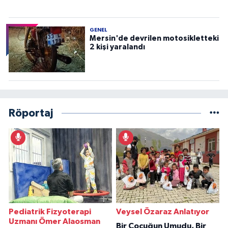
GENEL
Mersin'de devrilen motosikletteki
2 kişi yaralandı
Röportaj
Pediatrik Fizyoterapi
Veysel Özaraz Anlatıyor
Uzmanı Ömer Alaosman
Bir Çocuğun Umudu, Bir