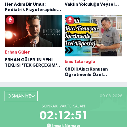
Her Adım Bir Umut:
Vakfın Yolculuğu Veysel
Pediatrik Fizyoterapiden
Özaraz Anlatıyor
İlham Veren Hikâyeler
Erhan Güler
ERHAN GÜLER'IN YENI
Enis Tataroğlu
TEKLISI 'TEK GERÇEĞIM'LE
68 Dili Akıcı Konuşan
BÜYÜK DÖNÜŞÜ
Öğretmenle Özel
Röportaj
OSMANİYE
09.08.2026
SONRAKI VAKTE KALAN
02:12:50
İmsak Namazı