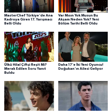
MasterChef Türkiye'de Ana
Var Mısın Yok Musun Bu
Kadroya Giren 17. Yarışmacı
Akşam Neden Yok? Yeni
Belli Oldu
Bölüm Tarihi Belli Oldu
Ülkü Hilal Çiftçi Reşit Mi?
Daha 17'e İki Yeni Oyuncu!
Merak Edilen Soru Yanıt
Doğukan'ın Ailesi Geliyor
Buldu