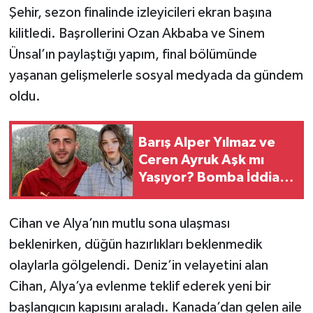
Şehir, sezon finalinde izleyicileri ekran başına
kilitledi. Başrollerini Ozan Akbaba ve Sinem
Ünsal’ın paylaştığı yapım, final bölümünde
yaşanan gelişmelerle sosyal medyada da gündem
oldu.
Barış Alper Yılmaz ve
Ceren Ayruk Aşk mı
Yaşıyor? Bomba İddia
Gündemde
Cihan ve Alya’nın mutlu sona ulaşması
beklenirken, düğün hazırlıkları beklenmedik
olaylarla gölgelendi. Deniz’in velayetini alan
Cihan, Alya’ya evlenme teklif ederek yeni bir
başlangıcın kapısını araladı. Kanada’dan gelen aile