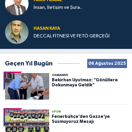
İnsan, İletişim ve Şura..
HASAN KAYA
DECCAL FİTNESİ VE FETÖ GERÇEĞİ
Geçen Yıl Bugün
06 Ağustos 2025
OSMANIYE
Bekirhan Uyutmaz: “Gönüllere
Dokunmaya Geldik”
SPOR
Fenerbahçe’den Gazze’ye
Susmuyoruz Mesajı