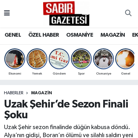
GENEL
Osmaniye Nöbetçi Eczaneler
GENEL
ÖZEL HABER
OSMANİYE
MAGAZİN
E
ÖZEL HABER
Osmaniye Hava Durumu
OSMANİYE
Osmaniye Trafik Yoğunluk Haritası
MAGAZİN
Süper Lig Puan Durumu ve Fikstür
Ekonomi
Yemek
Gündem
Spor
Osmaniye
Genel
EKONOMİ
Tüm Manşetler
HABERLER
MAGAZİN
Uzak Şehir’de Sezon Finali
SPOR
Son Dakika Haberleri
Şoku
RESMİ İLANLAR
Haber Arşivi
Uzak Şehir sezon finalinde düğün kabusa döndü.
Alya’nın gidişi, Boran’ın ölümü ve silahlı saldırı yeni