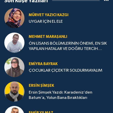
Son Köşe Yazıları
MÜRVET YAZICI KAZGI
UYGAR İÇİN EL ELE
MEHMET MARAŞANLI
ÖN LİSANS BÖLÜMLERİNİN ÖNEMİ, EN SIK
YAPILAN HATALAR VE DOĞRU TERCİH
STRATEJİLERİ
EMIYRA BAYRAK
ÇOCUKLAR ÇİÇEKTİR SOLDURMAYALIM
ERSIN ŞIMŞEK
Ersin Şimşek Yazdı: Karadeniz’den
Batum’a, Yolun Bana Bıraktıkları
FAKIR YILMAZ