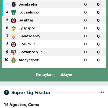
3
Başakşehir
0
0
4
Kocaelispor
0
0
5
Beşiktaş
0
0
6
Eyüpspor
0
0
7
Galatasaray
0
0
8
Çorum FK
0
0
9
Gaziantep FK
0
0
10
Alanyaspor
0
0
Detaylar için tıklayın
Süper Lig Fikstür
14 Ağustos, Cuma