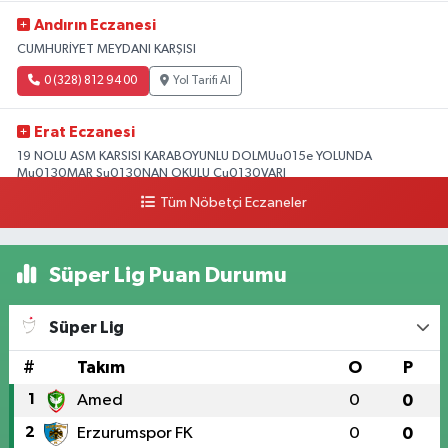
Andırın Eczanesi
CUMHURİYET MEYDANI KARŞISI
0 (328) 812 94 00
Yol Tarifi Al
Erat Eczanesi
19 NOLU ASM KARSISI KARABOYUNLU DOLMUu015e YOLUNDA
Mu0130MAR Su0130NAN OKULU Cu0130VARI
Tüm Nöbetçi Eczaneler
0 (328) 825 39 39
Yol Tarifi Al
Süper Lig Puan Durumu
Süper Lig
#
Takım
O
P
1
Amed
0
0
2
Erzurumspor FK
0
0