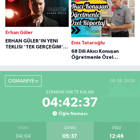
Erhan Güler
ERHAN GÜLER'IN YENI
Enis Tataroğlu
TEKLISI 'TEK GERÇEĞIM'LE
68 Dili Akıcı Konuşan
BÜYÜK DÖNÜŞÜ
Öğretmenle Özel
Röportaj
OSMANİYE
06.08.2026
SONRAKI VAKTE KALAN
04:42:36
Öğle Namazı
İMSAK
GÜNEŞ
ÖĞLE
04:04
05:37
12:46