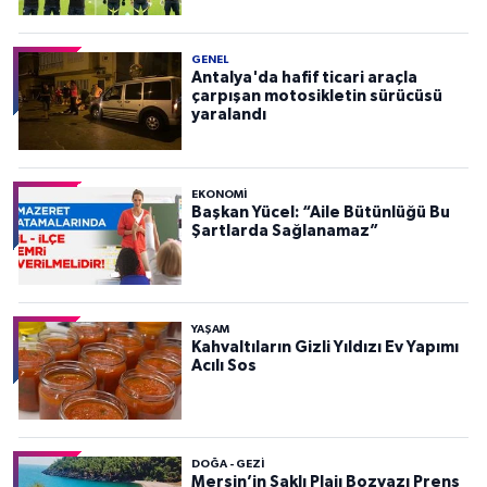
GENEL
Antalya'da hafif ticari araçla
çarpışan motosikletin sürücüsü
yaralandı
EKONOMI
Başkan Yücel: “Aile Bütünlüğü Bu
Şartlarda Sağlanamaz”
YAŞAM
Kahvaltıların Gizli Yıldızı Ev Yapımı
Acılı Sos
DOĞA - GEZI
Mersin’in Saklı Plajı Bozyazı Prens