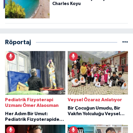
Charles Koyu
Röportaj
Pediatrik Fizyoterapi
Veysel Özaraz Anlatıyor
Uzmanı Ömer Alaosman
Bir Çocuğun Umudu, Bir
Her Adım Bir Umut:
Vakfın Yolculuğu Veysel
Pediatrik Fizyoterapiden
Özaraz Anlatıyor
İlham Veren Hikâyeler