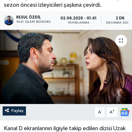
sezon öncesi izleyicileri şaşkına çevirdi.
RESUL ÖZDIL
02.06.2026 - 01:41
2 DK
YAZI İŞLERI MÜDÜRÜ
YAYINLANMA
OKUNMA SÜRE
Paylaş
-
+
A
A
Kanal D ekranlarının ilgiyle takip edilen dizisi Uzak