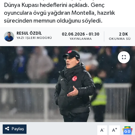
Dünya Kupası hedeflerini açıkladı. Genç
oyunculara övgü yağdıran Montella, hazırlık
sürecinden memnun olduğunu söyledi.
RESUL ÖZDIL
02.06.2026 - 01:30
2 DK
YAZI İŞLERI MÜDÜRÜ
YAYINLANMA
OKUNMA SÜRE
Paylaş
-
+
A
A