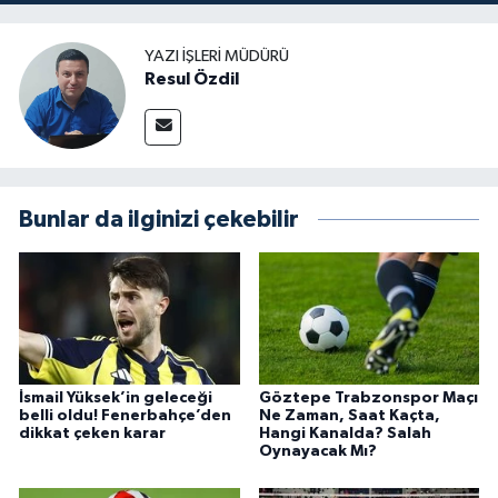
YAZI İŞLERI MÜDÜRÜ
Resul Özdil
Bunlar da ilginizi çekebilir
İsmail Yüksek’in geleceği
Göztepe Trabzonspor Maçı
belli oldu! Fenerbahçe’den
Ne Zaman, Saat Kaçta,
dikkat çeken karar
Hangi Kanalda? Salah
Oynayacak Mı?