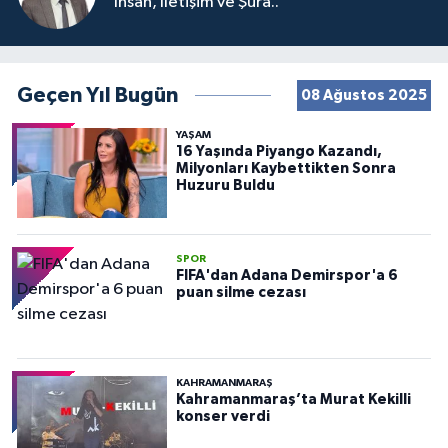
İnsan, İletişim ve Şura..
Geçen Yıl Bugün
08 Ağustos 2025
YAŞAM
16 Yaşında Piyango Kazandı,
Milyonları Kaybettikten Sonra
Huzuru Buldu
SPOR
FIFA'dan Adana Demirspor'a 6
puan silme cezası
KAHRAMANMARAŞ
Kahramanmaraş’ta Murat Kekilli
konser verdi