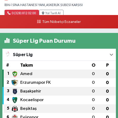
İBN-İ SİNA HASTANESİ YANI,ASKERLİK ŞUBESİ KARŞISI
0 (328) 812 02 00
Yol Tarifi Al
Tüm Nöbetçi Eczaneler
Süper Lig Puan Durumu
Süper Lig
#
Takım
O
P
1
Amed
0
0
2
Erzurumspor FK
0
0
3
Başakşehir
0
0
4
Kocaelispor
0
0
5
Beşiktaş
0
0
6
Eyüpspor
0
0