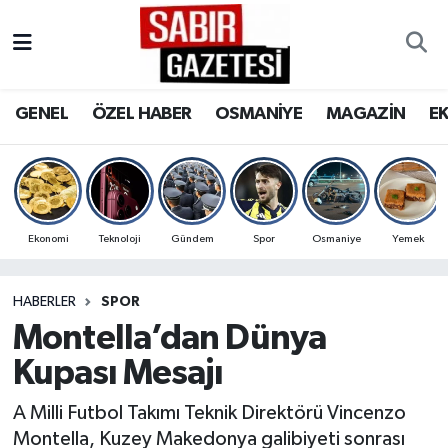
GENEL
Osmaniye Nöbetçi Eczaneler
GENEL
ÖZEL HABER
OSMANİYE
MAGAZİN
E
ÖZEL HABER
Osmaniye Hava Durumu
OSMANİYE
Osmaniye Trafik Yoğunluk Haritası
MAGAZİN
Süper Lig Puan Durumu ve Fikstür
Ekonomi
Teknoloji
Gündem
Spor
Osmaniye
Yemek
EKONOMİ
Tüm Manşetler
HABERLER
SPOR
Montella’dan Dünya
SPOR
Son Dakika Haberleri
Kupası Mesajı
RESMİ İLANLAR
Haber Arşivi
A Milli Futbol Takımı Teknik Direktörü Vincenzo
Montella, Kuzey Makedonya galibiyeti sonrası