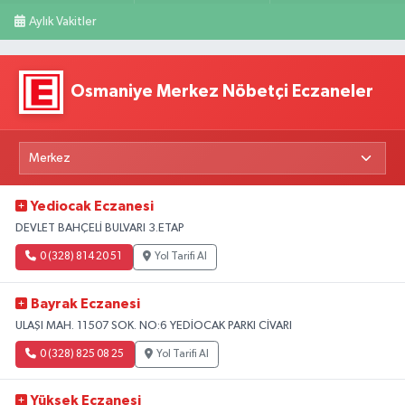
Aylık Vakitler
Osmaniye Merkez Nöbetçi Eczaneler
Yediocak Eczanesi
DEVLET BAHÇELİ BULVARI 3.ETAP
0 (328) 814 20 51
Yol Tarifi Al
Bayrak Eczanesi
ULAŞI MAH. 11507 SOK. NO:6 YEDİOCAK PARKI CİVARI
0 (328) 825 08 25
Yol Tarifi Al
Yüksek Eczanesi