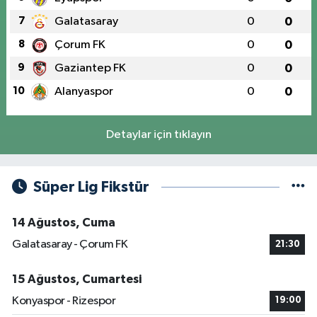
7
Galatasaray
0
0
8
Çorum FK
0
0
9
Gaziantep FK
0
0
10
Alanyaspor
0
0
Detaylar için tıklayın
Süper Lig Fikstür
14 Ağustos, Cuma
Galatasaray - Çorum FK
21:30
15 Ağustos, Cumartesi
Konyaspor - Rizespor
19:00