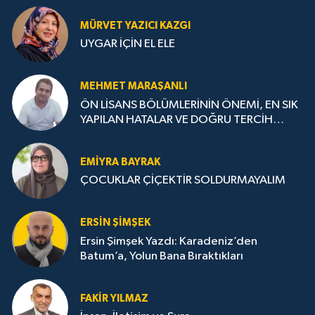
MÜRVET YAZICI KAZGI
UYGAR İÇİN EL ELE
MEHMET MARAŞANLI
ÖN LİSANS BÖLÜMLERİNİN ÖNEMİ, EN SIK
YAPILAN HATALAR VE DOĞRU TERCİH
STRATEJİLERİ
EMIYRA BAYRAK
ÇOCUKLAR ÇİÇEKTİR SOLDURMAYALIM
ERSIN ŞIMŞEK
Ersin Şimşek Yazdı: Karadeniz’den
Batum’a, Yolun Bana Bıraktıkları
FAKIR YILMAZ