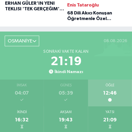
ERHAN GÜLER'IN YENI
Enis Tataroğlu
TEKLISI 'TEK GERÇEĞIM'LE
68 Dili Akıcı Konuşan
BÜYÜK DÖNÜŞÜ
Öğretmenle Özel
Röportaj
OSMANİYE
08.08.2026
SONRAKI VAKTE KALAN
21:18
İkindi Namazı
İMSAK
GÜNEŞ
ÖĞLE
04:07
05:39
12:46
İKINDI
AKŞAM
YATSI
16:32
19:43
21:09