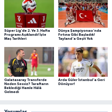
Süper Lig’de 2. Ve 3. Hafta
Dünya Şampiyonası'nda
Programı Açıklandı! İşte
Fırtına Gibi Başladık!
Maç Tarihleri
Tayland'a Geçit Yok
Galatasaray Transferde
Arda Güler İstanbul'a Geri
Neden Sessiz? Taraftarın
Dönüyor!
Beklediği Hamle Hâlâ
Gelmedi
Yorumlar