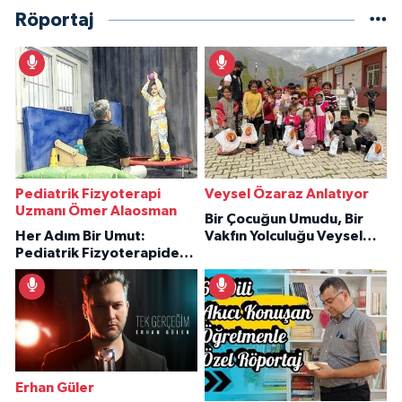
Röportaj
Pediatrik Fizyoterapi
Veysel Özaraz Anlatıyor
Uzmanı Ömer Alaosman
Bir Çocuğun Umudu, Bir
Her Adım Bir Umut:
Vakfın Yolculuğu Veysel
Pediatrik Fizyoterapiden
Özaraz Anlatıyor
İlham Veren Hikâyeler
Erhan Güler