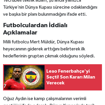
Tecrübeli teknik adam, şu anda yalnızca
Türkiye’nin Dünya Kupası sürecine odaklandığını
ve başka bir planı bulunmadığını ifade etti.
Futbolculardan İddialı
Açıklamalar
Milli futbolcu Mert Müldür, Dünya Kupası
heyecanının giderek arttığını belirterek ilk
hedeflerinin gruptan çıkmak olduğunu söyledi.
Leao Fenerbahçe'yi
Seçti! Son Kararı Milan
Verecek
Oğuz Aydın ise kamp çalışmalarının verimli