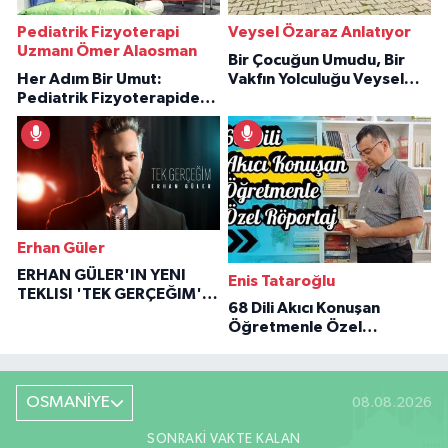
Pediatrik Fizyoterapi
Veysel Özaraz Anlatıyor
Uzmanı Ömer Alaosman
Bir Çocuğun Umudu, Bir
Her Adım Bir Umut:
Vakfın Yolculuğu Veysel
Pediatrik Fizyoterapiden
Özaraz Anlatıyor
İlham Veren Hikâyeler
Erhan Güler
ERHAN GÜLER'IN YENI
Enis Tataroğlu
TEKLISI 'TEK GERÇEĞIM'LE
68 Dili Akıcı Konuşan
BÜYÜK DÖNÜŞÜ
Öğretmenle Özel
Röportaj
OSMANİYE
08.08.2026
SONRAKI VAKTE KALAN