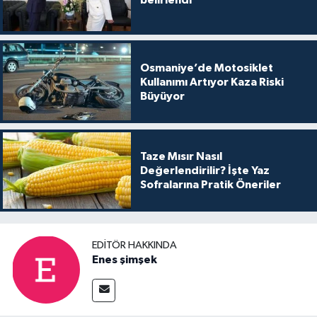
belirlendi
Osmaniye’de Motosiklet
Kullanımı Artıyor Kaza Riski
Büyüyor
Taze Mısır Nasıl
Değerlendirilir? İşte Yaz
Sofralarına Pratik Öneriler
EDITÖR HAKKINDA
Enes şimşek