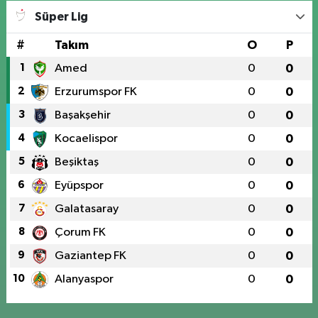
Süper Lig
#
Takım
O
P
1
Amed
0
0
2
Erzurumspor FK
0
0
3
Başakşehir
0
0
4
Kocaelispor
0
0
5
Beşiktaş
0
0
6
Eyüpspor
0
0
7
Galatasaray
0
0
8
Çorum FK
0
0
9
Gaziantep FK
0
0
10
Alanyaspor
0
0