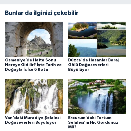
Bunlar da ilginizi çekebilir
Osmaniye’de Hafta Sonu
Düzce'de Hasanlar Baraj
Nereye Gidilir? İşte Tarih ve
Gölü Doğaseverleri
Doğayla İç İçe 6 Rota
Büyülüyor
Van'daki Muradiye Şelalesi
Erzurum’daki Tortum
Doğaseverleri Büyülüyor
Şelalesi’ni Hiç Gördünüz
Mü?