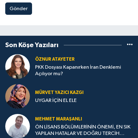
Gönder
Son Köşe Yazıları
ÖZNUR ATAYETER
PKK Dosyası Kapanırken İran Denklemi
Açılıyor mu?
MÜRVET YAZICI KAZGI
UYGAR İÇİN EL ELE
MEHMET MARAŞANLI
ÖN LİSANS BÖLÜMLERİNİN ÖNEMİ, EN SIK
YAPILAN HATALAR VE DOĞRU TERCİH