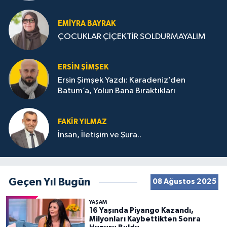
STRATEJİLERİ
EMIYRA BAYRAK
ÇOCUKLAR ÇİÇEKTİR SOLDURMAYALIM
ERSIN ŞIMŞEK
Ersin Şimşek Yazdı: Karadeniz’den
Batum’a, Yolun Bana Bıraktıkları
FAKIR YILMAZ
İnsan, İletişim ve Şura..
Geçen Yıl Bugün
08 Ağustos 2025
YAŞAM
16 Yaşında Piyango Kazandı,
Milyonları Kaybettikten Sonra