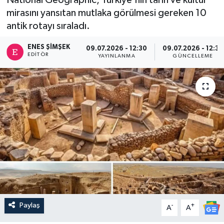
mirasını yansıtan mutlaka görülmesi gereken 10
antik rotayı sıraladı.
ENES ŞIMŞEK
09.07.2026 - 12:30
09.07.2026 - 12:33
EDITÖR
YAYINLANMA
GÜNCELLEME
Paylaş
-
+
A
A