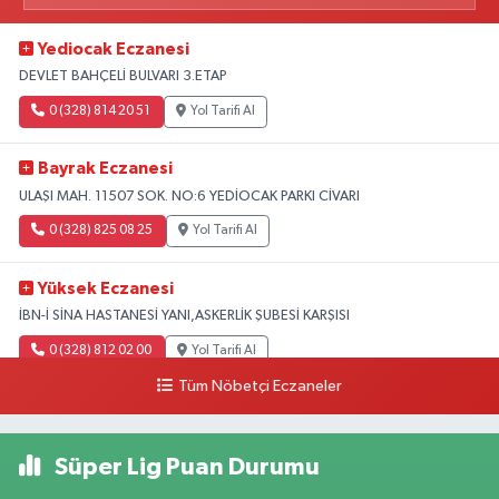
Yediocak Eczanesi
DEVLET BAHÇELİ BULVARI 3.ETAP
0 (328) 814 20 51
Yol Tarifi Al
Bayrak Eczanesi
ULAŞI MAH. 11507 SOK. NO:6 YEDİOCAK PARKI CİVARI
0 (328) 825 08 25
Yol Tarifi Al
Yüksek Eczanesi
İBN-İ SİNA HASTANESİ YANI,ASKERLİK ŞUBESİ KARŞISI
0 (328) 812 02 00
Yol Tarifi Al
Tüm Nöbetçi Eczaneler
Süper Lig Puan Durumu