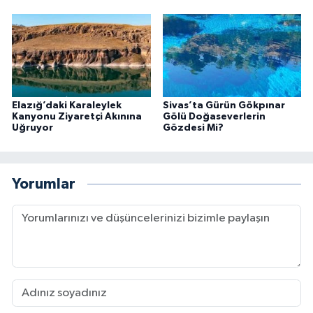
Elazığ’daki Karaleylek
Sivas’ta Gürün Gökpınar
Kanyonu Ziyaretçi Akınına
Gölü Doğaseverlerin
Uğruyor
Gözdesi Mi?
Yorumlar