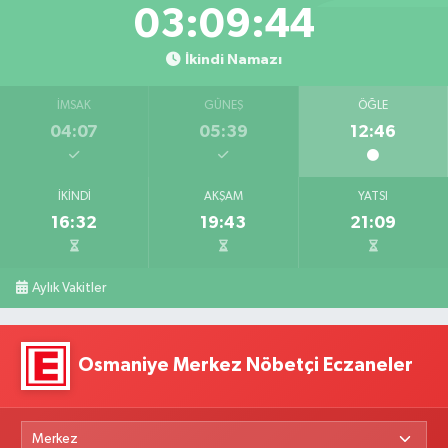
03:09:43
İkindi Namazı
İMSAK
GÜNEŞ
ÖĞLE
04:07
05:39
12:46
İKINDI
AKŞAM
YATSI
16:32
19:43
21:09
Aylık Vakitler
Osmaniye Merkez Nöbetçi Eczaneler