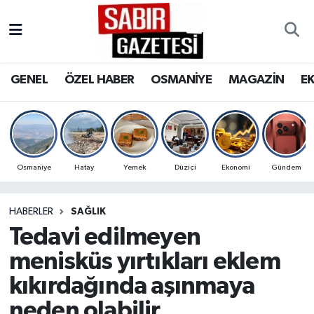
GENEL
Osmaniye Nöbetçi Eczaneler
GENEL
ÖZEL HABER
OSMANİYE
MAGAZİN
E
ÖZEL HABER
Osmaniye Hava Durumu
OSMANİYE
Osmaniye Trafik Yoğunluk Haritası
MAGAZİN
Süper Lig Puan Durumu ve Fikstür
Osmaniye
Hatay
Yemek
Düziçi
Ekonomi
Gündem
EKONOMİ
Tüm Manşetler
HABERLER
SAĞLIK
Tedavi edilmeyen
SPOR
Son Dakika Haberleri
menisküs yırtıkları eklem
RESMİ İLANLAR
Haber Arşivi
kıkırdağında aşınmaya
neden olabilir