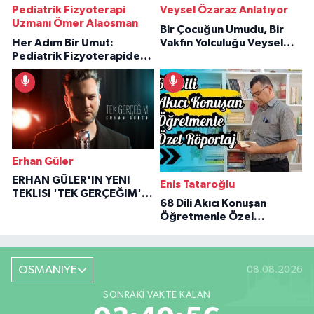
Pediatrik Fizyoterapi
Veysel Özaraz Anlatıyor
Uzmanı Ömer Alaosman
Bir Çocuğun Umudu, Bir
Her Adım Bir Umut:
Vakfın Yolculuğu Veysel
Pediatrik Fizyoterapiden
Özaraz Anlatıyor
İlham Veren Hikâyeler
Erhan Güler
ERHAN GÜLER'IN YENI
Enis Tataroğlu
TEKLISI 'TEK GERÇEĞIM'LE
68 Dili Akıcı Konuşan
BÜYÜK DÖNÜŞÜ
Öğretmenle Özel
Röportaj
OSMANİYE
08.08.2026
SONRAKI VAKTE KALAN