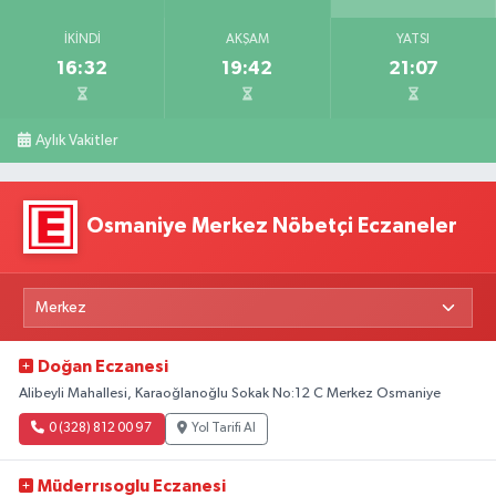
İKINDI
AKŞAM
YATSI
16:32
19:42
21:07
Aylık Vakitler
Osmaniye Merkez Nöbetçi Eczaneler
Doğan Eczanesi
Alibeyli Mahallesi, Karaoğlanoğlu Sokak No:12 C Merkez Osmaniye
0 (328) 812 00 97
Yol Tarifi Al
Müderrısoglu Eczanesi