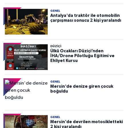
GENEL
Antalya'da traktör ile otomobilin
çarpışması sonucu 2 kişi yaralandı
DÜZIÇI
Ülkü Ocakları Düziçi’nden
İHA/Drone Pilotluğu Eğitimi ve
Ehliyet Kursu
GENEL
Mersin'de denize giren çocuk
boğuldu
GENEL
Mersin'de devrilen motosikletteki
2 kişi yaralandı