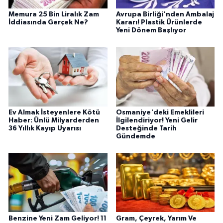
Memura 25 Bin Liralık Zam
Avrupa Birliği'nden Ambalaj
İddiasında Gerçek Ne?
Kararı! Plastik Ürünlerde
Yeni Dönem Başlıyor
Ev Almak İsteyenlere Kötü
Osmaniye'deki Emeklileri
Haber: Ünlü Milyarderden
İlgilendiriyor! Yeni Gelir
36 Yıllık Kayıp Uyarısı
Desteğinde Tarih
Gündemde
Benzine Yeni Zam Geliyor! 11
Gram, Çeyrek, Yarım Ve