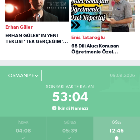
Erhan Güler
ERHAN GÜLER'IN YENI
Enis Tataroğlu
TEKLISI 'TEK GERÇEĞIM'LE
68 Dili Akıcı Konuşan
BÜYÜK DÖNÜŞÜ
Öğretmenle Özel
Röportaj
OSMANİYE
09.08.2026
SONRAKI VAKTE KALAN
53:03
İkindi Namazı
İMSAK
GÜNEŞ
ÖĞLE
04:08
05:39
12:46