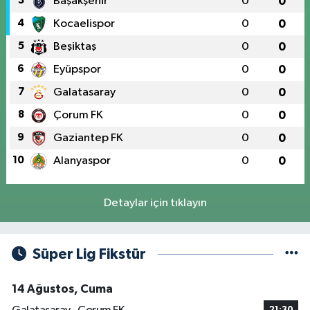
3
Başakşehir
0
0
4
Kocaelispor
0
0
5
Beşiktaş
0
0
6
Eyüpspor
0
0
7
Galatasaray
0
0
8
Çorum FK
0
0
9
Gaziantep FK
0
0
10
Alanyaspor
0
0
Detaylar için tıklayın
Süper Lig Fikstür
14 Ağustos, Cuma