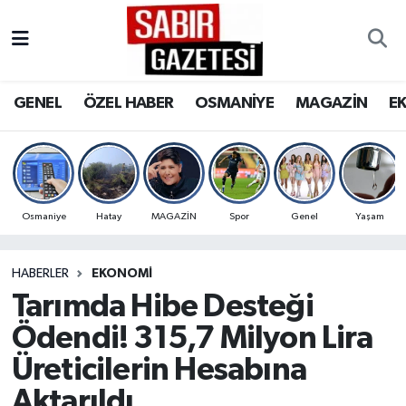
GENEL
Osmaniye Nöbetçi Eczaneler
GENEL
ÖZEL HABER
OSMANİYE
MAGAZİN
E
ÖZEL HABER
Osmaniye Hava Durumu
OSMANİYE
Osmaniye Trafik Yoğunluk Haritası
MAGAZİN
Süper Lig Puan Durumu ve Fikstür
Osmaniye
Hatay
MAGAZİN
Spor
Genel
Yaşam
EKONOMİ
Tüm Manşetler
HABERLER
EKONOMI
Tarımda Hibe Desteği
SPOR
Son Dakika Haberleri
Ödendi! 315,7 Milyon Lira
RESMİ İLANLAR
Haber Arşivi
Üreticilerin Hesabına
Aktarıldı