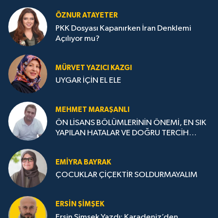
ÖZNUR ATAYETER
PKK Dosyası Kapanırken İran Denklemi
Açılıyor mu?
MÜRVET YAZICI KAZGI
UYGAR İÇİN EL ELE
MEHMET MARAŞANLI
ÖN LİSANS BÖLÜMLERİNİN ÖNEMİ, EN SIK
YAPILAN HATALAR VE DOĞRU TERCİH
STRATEJİLERİ
EMIYRA BAYRAK
ÇOCUKLAR ÇİÇEKTİR SOLDURMAYALIM
ERSIN ŞIMŞEK
Ersin Şimşek Yazdı: Karadeniz’den