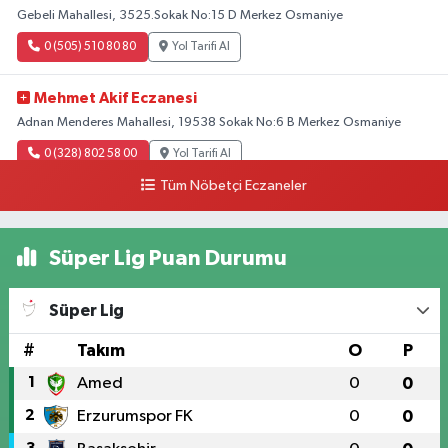
Gebeli Mahallesi, 3525.Sokak No:15 D Merkez Osmaniye
0 (505) 510 80 80
Yol Tarifi Al
Mehmet Akif Eczanesi
Adnan Menderes Mahallesi, 19538 Sokak No:6 B Merkez Osmaniye
0 (328) 802 58 00
Yol Tarifi Al
Tüm Nöbetçi Eczaneler
Süper Lig Puan Durumu
Süper Lig
#
Takım
O
P
1
Amed
0
0
2
Erzurumspor FK
0
0