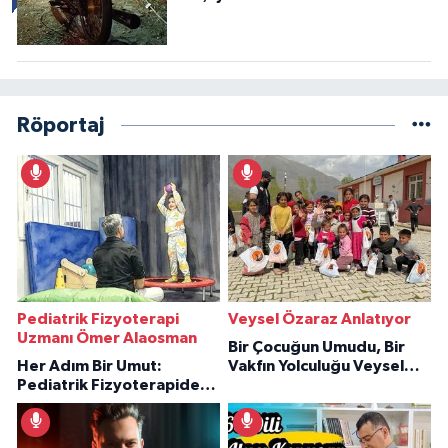
Röportaj
Pediatrik Fizyoterapi
Veysel Özaraz Anlatıyor
Uzmanı Ömer Alaosman
Bir Çocuğun Umudu, Bir
Her Adım Bir Umut:
Vakfın Yolculuğu Veysel
Pediatrik Fizyoterapiden
Özaraz Anlatıyor
İlham Veren Hikâyeler