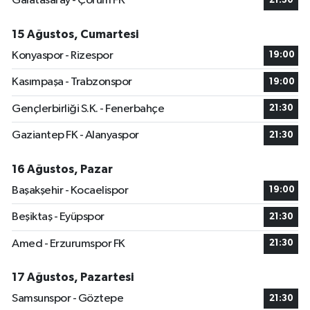
Galatasaray - Çorum FK
21:30
15 Ağustos, Cumartesi
Konyaspor - Rizespor
19:00
Kasımpaşa - Trabzonspor
19:00
Gençlerbirliği S.K. - Fenerbahçe
21:30
Gaziantep FK - Alanyaspor
21:30
16 Ağustos, Pazar
Başakşehir - Kocaelispor
19:00
Beşiktaş - Eyüpspor
21:30
Amed - Erzurumspor FK
21:30
17 Ağustos, Pazartesi
Samsunspor - Göztepe
21:30