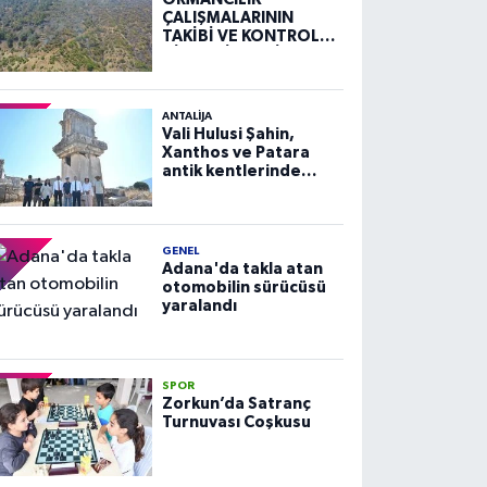
ÇALIŞMALARININ
TAKİBİ VE KONTROLÜ
HİZMETİ ALIM İLANI
ANTALIJA
Vali Hulusi Şahin,
Xanthos ve Patara
antik kentlerinde
incelemelerde
bulundu
GENEL
Adana'da takla atan
otomobilin sürücüsü
yaralandı
SPOR
Zorkun’da Satranç
Turnuvası Coşkusu