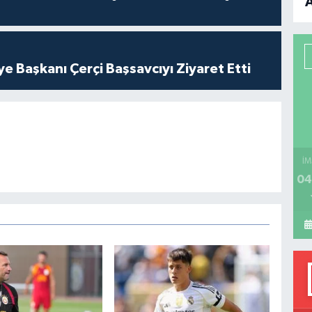
B
P
ye Başkanı Çerçi Başsavcıyı Ziyaret Etti
H
İM
04