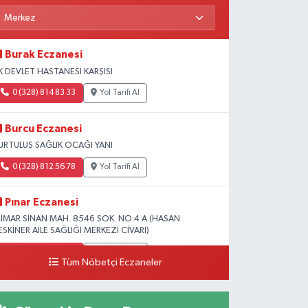
Burak Eczanesi
K DEVLET HASTANESİ KARŞISI
0 (328) 814 83 33
Yol Tarifi Al
Burcu Eczanesi
URTULUŞ SAĞLIK OCAĞI YANI
0 (328) 812 56 78
Yol Tarifi Al
Pınar Eczanesi
İMAR SİNAN MAH. 8546 SOK. NO:4 A (HASAN
ESKİNER AİLE SAĞLIĞI MERKEZİ CİVARI)
0 (328) 826 04 73
Yol Tarifi Al
Tüm Nöbetçi Eczaneler