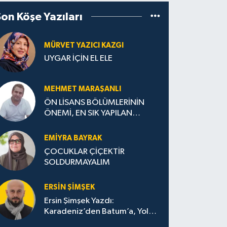
Son Köşe Yazıları
MÜRVET YAZICI KAZGI
UYGAR İÇİN EL ELE
MEHMET MARAŞANLI
ÖN LİSANS BÖLÜMLERİNİN
ÖNEMİ, EN SIK YAPILAN
HATALAR VE DOĞRU TERCİH
STRATEJİLERİ
EMIYRA BAYRAK
ÇOCUKLAR ÇİÇEKTİR
SOLDURMAYALIM
ERSIN ŞIMŞEK
Ersin Şimşek Yazdı:
Karadeniz’den Batum’a, Yolun
Bana Bıraktıkları