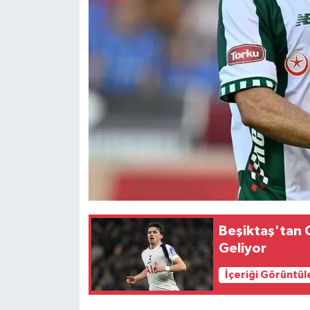
Beşiktaş'tan O
Geliyor
İçeriği Görüntül