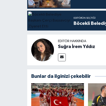
EDITÖRÜN SEÇTIĞI
Böcekli Beledi
EDITÖR HAKKINDA
Suğra İrem Yıldız
Bunlar da ilginizi çekebilir