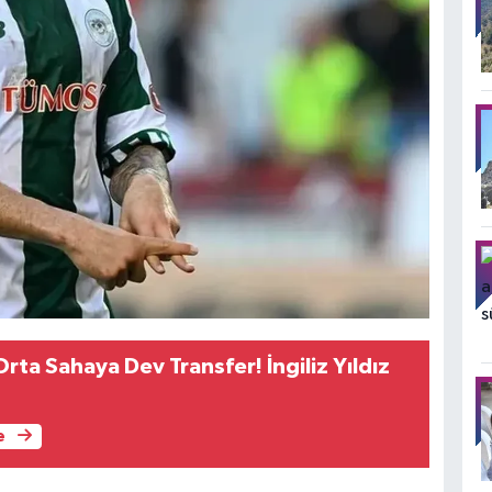
rta Sahaya Dev Transfer! İngiliz Yıldız
e