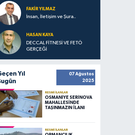
FAKIR YILMAZ
İnsan, İletişim ve Şura..
HASAN KAYA
DECCAL FİTNESİ VE FETÖ
GERÇEĞİ
Geçen Yıl
07 Ağustos
Bugün
2025
RESMI İLANLAR
OSMANİYE SERİNOVA
MAHALLESİNDE
TAŞINMAZIN İLANI
RESMI İLANLAR
ORMANCILIK