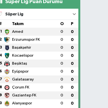
Süper Lig Puan Durumu
Süper Lig
#
Takım
O
P
1
Amed
0
0
2
Erzurumspor FK
0
0
3
Başakşehir
0
0
4
Kocaelispor
0
0
5
Beşiktaş
0
0
6
Eyüpspor
0
0
7
Galatasaray
0
0
8
Çorum FK
0
0
9
Gaziantep FK
0
0
0
Alanyaspor
0
0