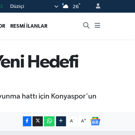
°
Düziçi
17
26
27
OR
RESMİ İLANLAR
35
59
19
eni Hedefi
.2
vunma hattı için Konyaspor’un
-
+
A
A