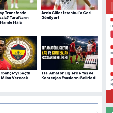
ay Transferde
Arda Güler İstanbul'a Geri
siz? Taraftarın
Dönüyor!
 Hamle Hâlâ
E
K
rbahçe'yi Seçti!
TFF Amatör Liglerde Yaş ve
ı Milan Verecek
Kontenjan Esaslarını Belirledi
M
K