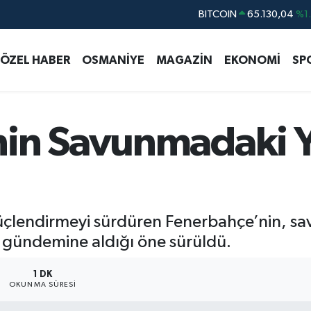
DOLAR
47,7106
%0.
EURO
55,1652
%0.
ÖZEL HABER
OSMANİYE
MAGAZİN
EKONOMİ
SP
STERLİN
64,4046
%0.
GRAM ALTIN
6648.99
%2.
BİST100
13.773
%-
in Savunmadaki Y
BITCOIN
65.130,04
%1
üçlendirmeyi sürdüren Fenerbahçe’nin, sa
ı gündemine aldığı öne sürüldü.
1 DK
OKUNMA SÜRESI