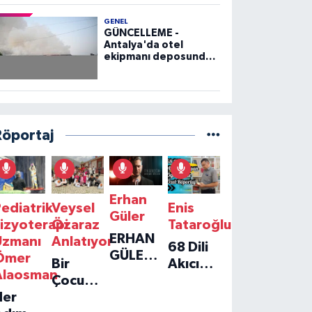
GENEL
GÜNCELLEME -
Antalya'da otel
ekipmanı deposunda
çıkan yangın kontrol
altına alındı
Röportaj
Erhan
ediatrik
Veysel
Enis
Güler
izyoterapi
Özaraz
Tataroğlu
ERHAN
Uzmanı
Anlatıyor
68 Dili
GÜLER'IN
Ömer
Bir
Akıcı
YENI
Alaosman
Çocuğun
Konuşan
TEKLISI
Her
Umudu,
Öğretmenle
'TEK