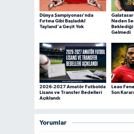
Dünya Şampiyonası'nda
Galatasar
Fırtına Gibi Başladık!
Neden Ses
Tayland'a Geçit Yok
Beklediği
Gelmedi
2026-2027 Amatör Futbolda
Leao Fene
Lisans ve Transfer Bedelleri
Son Karar
Açıklandı
Yorumlar