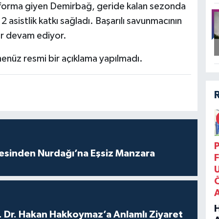
forma giyen Demirbağ, geride kalan sezonda
 asistlik katkı sağladı. Başarılı savunmacının
ar devam ediyor.
n henüz resmi bir açıklama yapılmadı.
P
vesinden Nurdağı’na Eşsiz Manzara
F
. Dr. Hakan Hakkoymaz’a Anlamlı Ziyaret