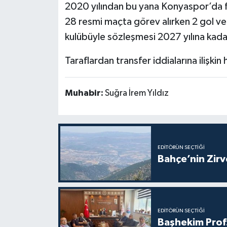
2020 yılından bu yana Konyaspor’da 
28 resmi maçta görev alırken 2 gol ve 2
kulübüyle sözleşmesi 2027 yılına kad
Taraflardan transfer iddialarına ilişki
Muhabir:
Suğra İrem Yıldız
EDITÖRÜN SEÇTIĞI
Bahçe’nin Zir
EDITÖRÜN SEÇTIĞI
Başhekim Prof